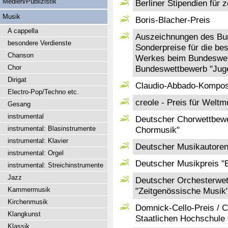
Medien/Publizistik
Berliner Stipendien für
Musik
Boris-Blacher-Preis
A cappella
Auszeichnungen des Bun
besondere Verdienste
Sonderpreise für die bes
Chanson
Werkes beim Bundeswet
Chor
Bundeswettbewerb "Juge
Dirigat
Claudio-Abbado-Komposi
Electro-Pop/Techno etc.
creole - Preis für Weltm
Gesang
instrumental
Deutscher Chorwettbewe
instrumental: Blasinstrumente
Chormusik"
instrumental: Klavier
Deutscher Musikautoren
instrumental: Orgel
Deutscher Musikpreis 
instrumental: Streichinstrumente
Jazz
Deutscher Orchesterwet
Kammermusik
"Zeitgenössische Musik
Kirchenmusik
Domnick-Cello-Preis / C
Klangkunst
Staatlichen Hochschule 
Klassik