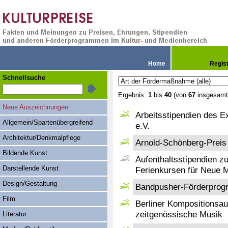
Home
Regis
Schnellsuche
Ergebnis:
1
bis
40
(von
67
insgesamt
Neue Auszeichnungen
Arbeitsstipendien des E
Allgemein/Spartenübergreifend
e.V.
Architektur/Denkmalpflege
Arnold-Schönberg-Preis
Bildende Kunst
Aufenthaltsstipendien zu
Darstellende Kunst
Ferienkursen für Neue 
Design/Gestaltung
Bandpusher-Förderpro
Film
Berliner Kompositionsauf
zeitgenössische Musik
Literatur