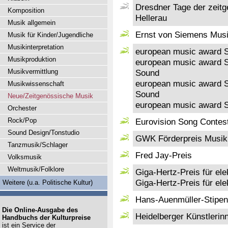
Dresdner Tage der zeit
Komposition
Hellerau
Musik allgemein
Ernst von Siemens Musik
Musik für Kinder/Jugendliche
Musikinterpretation
european music award 
Musikproduktion
european music award 
Musikvermittlung
Sound
european music award 
Musikwissenschaft
Sound
Neue/Zeitgenössische Musik
european music award 
Orchester
Rock/Pop
Eurovision Song Contes
Sound Design/Tonstudio
GWK Förderpreis Musik
Tanzmusik/Schlager
Fred Jay-Preis
Volksmusik
Weltmusik/Folklore
Giga-Hertz-Preis für el
Giga-Hertz-Preis für el
Weitere (u.a. Politische Kultur)
Hans-Auenmüller-Stipe
Die Online-Ausgabe des
Heidelberger Künstlerin
Handbuchs der Kulturpreise
ist ein Service der