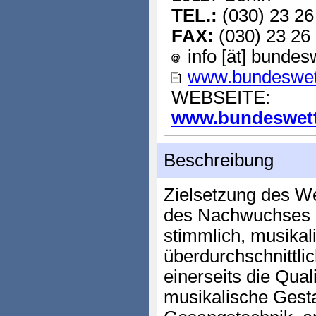
TEL.:
(030) 23 26
FAX:
(030) 23 26
info [ät] bunde
www.bundeswet
WEBSEITE:
www.bundeswett
Beschreibung
Zielsetzung des We
des Nachwuchses u
stimmlich, musikali
überdurchschnittli
einerseits die Qual
musikalische Gesta