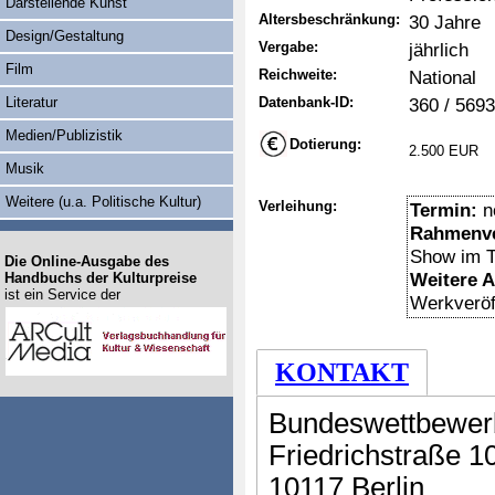
Darstellende Kunst
Altersbeschränkung:
30 Jahre
Design/Gestaltung
Vergabe:
jährlich
Film
Reichweite:
National
Literatur
Datenbank-ID:
360 / 5693
Medien/Publizistik
Dotierung:
2.500 EUR
Musik
Weitere (u.a. Politische Kultur)
Verleihung:
Termin:
n
Rahmenve
Show im T
Die Online-Ausgabe des
Weitere 
Handbuchs der Kulturpreise
ist ein Service der
Werkveröff
KONTAKT
Bundeswettbewer
Friedrichstraße 1
10117 Berlin