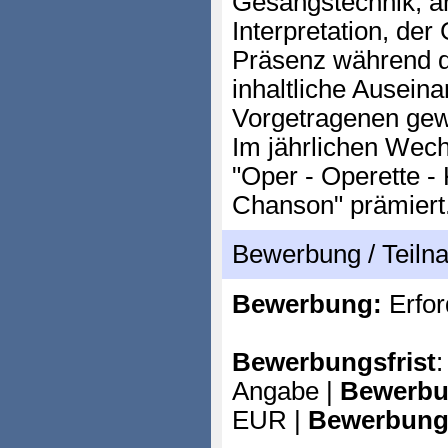
Gesangstechnik, an
Interpretation, der
Präsenz während d
inhaltliche Ausein
Vorgetragenen gew
Im jährlichen Wech
"Oper - Operette -
Chanson" prämiert
Bewerbung / Teil
Bewerbung:
Erfor
Bewerbungsfrist
:
Angabe |
Bewerbu
EUR |
Bewerbung