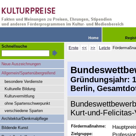
Home
Regis
Schnellsuche
Erste
<<
>>
Letzte
Fördermaßn
Neue Auszeichnungen
Bundeswettbew
Allgemein/Spartenübergreifend
Gründungsjahr: 19
besondere Verdienste
Berlin, Gesamtdo
Kulturelle Bildung
Kulturvermittlung
Bundeswettbewerb 
ohne Spartenschwerpunkt
verschiedene Sparten
Kurt-und-Felicitas-
Architektur/Denkmalpflege
Fördermaßnahme:
Hauptprei
Bildende Kunst
Zielgruppe:
Professio