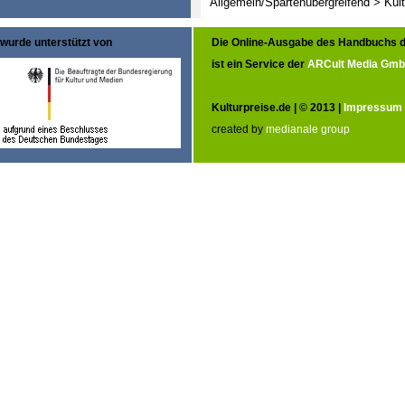
Allgemein/Spartenübergreifend > Kult
wurde unterstützt von
Die Online-Ausgabe des Handbuchs d
ist ein Service der
ARCult Media Gm
Kulturpreise.de | © 2013 |
Impressum
created by
medianale group