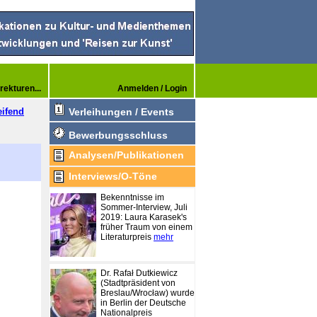
rekturen...
Anmelden / Login
eifend
Verleihungen / Events
Bewerbungsschluss
Analysen/Publikationen
Interviews/O-Töne
Bekenntnisse im
Sommer-Interview, Juli
2019: Laura Karasek's
früher Traum von einem
Literaturpreis
mehr
Dr. Rafał Dutkiewicz
(Stadtpräsident von
Breslau/Wrocław) wurde
in Berlin der Deutsche
Nationalpreis