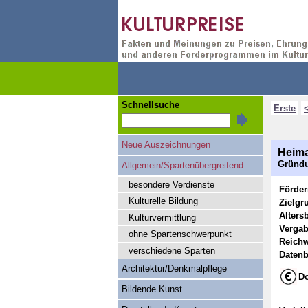
Schnellsuche
Erste
Neue Auszeichnungen
Heima
Gründu
Allgemein/Spartenübergreifend
besondere Verdienste
Förde
Kulturelle Bildung
Zielgr
Alters
Kulturvermittlung
Vergab
ohne Spartenschwerpunkt
Reichw
verschiedene Sparten
Datenb
Architektur/Denkmalpflege
Do
Bildende Kunst