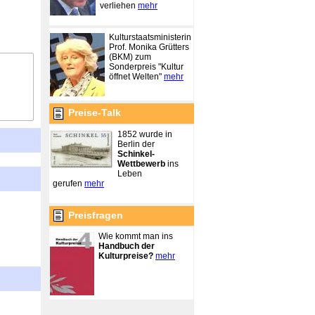
verliehen
mehr
Kulturstaatsministerin
Prof. Monika Grütters
(BKM) zum
Sonderpreis "Kultur
öffnet Welten"
mehr
Preise-Talk
1852 wurde in
Berlin der
Schinkel-
Wettbewerb
ins
Leben
gerufen
mehr
Preisfragen
Wie kommt man ins
Handbuch der
Kulturpreise?
mehr