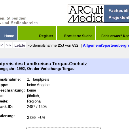
Home
Register
Erweiterte Suche
Fehlt etwas? Kor
<<
>>
Letzte
Fördermaßnahme
253
von
692
|
Allgemein/Spartenübergr
tpreis des Landkreises Torgau-Oschatz
ngsjahr: 1992, Ort der Verleihung: Torgau
rmaßnahme:
2. Hauptpreis
uppe:
keine Angabe
beschränkung:
keine
e:
jährlich,
eite:
Regional
ank-ID:
2487 / 1405
tierung:
3.068 EUR