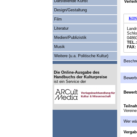
Darstellende Kunst
Verlei
Design/Gestaltung
KON
Film
Literatur
Landr
Schlo
Medien/Publizistik
04860
TEL.
Musik
FAX:
Weitere (u.a. Politische Kultur)
Beschr
Die Online-Ausgabe des
Handbuchs der Kulturpreise
Bewerb
ist ein Service der
Bewer
Teilna
Vereine
Wer wä
Vergab