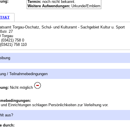
hung:
Termin:
noch nicht bekannt.
Weitere Aufwendungen:
Urkunde/Emblem
TAKT
atsamt Torgau-Oschatz, Schul- und Kulturamt - Sachgebiet Kultur u. Sport
ßstr. 27
 Torgau
:
(03421) 758 0
(03421) 758 110
eibung
ung / Teilnahmebedingungen
bung:
Nicht möglich
hmebedingungen:
 und Einrichtungen schlagen Persönlichkeiten zur Verleihung vor.
hlt aus?
e durch: