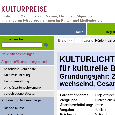
Home
Regis
Schnellsuche
Erste
<<
>>
Letzte
Fördermaßn
Neue Auszeichnungen
KULTURLICHTE
Allgemein/Spartenübergreifend
für kulturelle 
besondere Verdienste
Gründungsjahr: 20
Kulturelle Bildung
Kulturvermittlung
wechselnd, Gesa
ohne Spartenschwerpunkt
verschiedene Sparten
Fördermaßnahme:
Projektförder
Zielgruppe:
Professionel
Architektur/Denkmalpflege
Altersbeschränkung:
keine
Bildende Kunst
Vergabe:
jährlich
Reichweite:
National