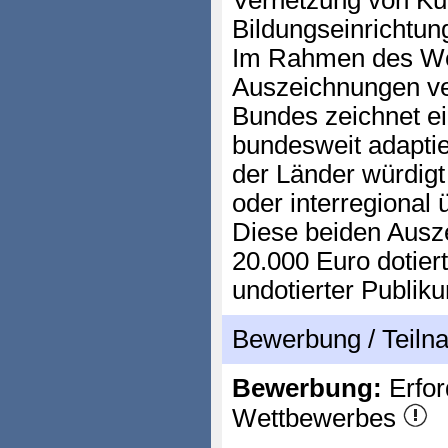
Vernetzung von Kul
Bildungseinrichtun
Im Rahmen des We
Auszeichnungen ve
Bundes zeichnet ei
bundesweit adaptie
der Länder würdigt 
oder interregional
Diese beiden Ausze
20.000 Euro dotier
undotierter Publik
Bewerbung / Teil
Bewerbung:
Erfor
Wettbewerbes