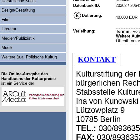
Darstellende Kunst
Datenbank-ID:
20362 / 2064
Design/Gestaltung
Dotierung:
40.000 EUR
Film
Literatur
Verleihung:
Termin:
vora
Weitere Auf
Medien/Publizistik
Öffentl. Vera
Musik
Weitere (u.a. Politische Kultur)
KONTAKT
Kulturstiftung der
Die Online-Ausgabe des
Handbuchs der Kulturpreise
bürgerlichen Rech
ist ein Service der
Stabsstelle Kultur
Ina von Kunowski
Lützowplatz 9
10785 Berlin
TEL.:
030/89363
FAX:
030/893635