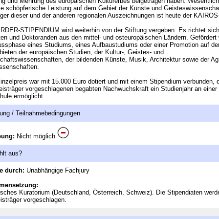
ng und Mehrung des europäischen Kulturerbes beigetragen haben. Wesentlich
ie schöpferische Leistung auf dem Gebiet der Künste und Geisteswissenscha
ger dieser und der anderen regionalen Auszeichnungen ist heute der KAIRO
DER-STIPENDIUM wird weiterhin von der Stiftung vergeben. Es richtet sic
en und Doktoranden aus den mittel- und osteuropäischen Ländern. Gefördert 
ssphase eines Studiums, eines Aufbaustudiums oder einer Promotion auf de
ieten der europäischen Studien, der Kultur-, Geistes- und
chaftswissenschaften, der bildenden Künste, Musik, Architektur sowie der Ag
ssenschaften.
inzelpreis war mit 15.000 Euro dotiert und mit einem Stipendium verbunden, 
isträger vorgeschlagenen begabten Nachwuchskraft ein Studienjahr an einer
ule ermöglicht.
ung / Teilnahmebedingungen
bung:
Nicht möglich
hlt aus?
e durch:
Unabhängige Fachjury
mensetzung:
sches Kuratorium (Deutschland, Österreich, Schweiz). Die Stipendiaten werd
isträger vorgeschlagen.