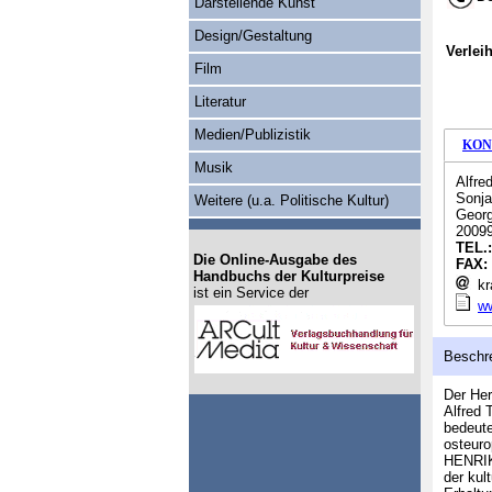
Darstellende Kunst
Design/Gestaltung
Verlei
Film
Literatur
Medien/Publizistik
KON
Musik
Alfre
Sonja
Weitere (u.a. Politische Kultur)
Georg
2009
TEL.
Die Online-Ausgabe des
FAX:
Handbuchs der Kulturpreise
kr
ist ein Service der
ww
Beschr
Der Her
Alfred 
bedeute
osteur
HENRIK
der kul