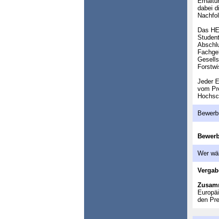
Erhaltu
dabei d
Nachfol
Das HER
Student
Abschlu
Fachgeb
Gesells
Forstwi
Jeder E
vom Pre
Hochsch
Bewerb
Bewer
Wer wä
Vergab
Zusam
Europäi
den Pre