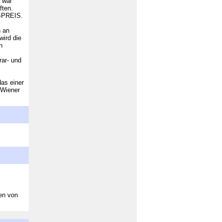
 war
ften.
S-PREIS.
h an
wird die
n
rar- und
das einer
 Wiener
en von