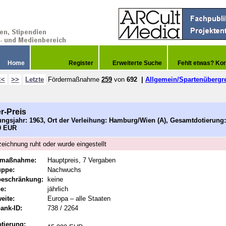
Home
Register
Erweiterte Suche
Fehlt etwas? Kor
<<
>>
Letzte
Fördermaßnahme
259
von
692
|
Allgemein/Spartenübergr
r-Preis
ngsjahr: 1963, Ort der Verleihung: Hamburg/Wien (A), Gesamtdotierung:
0 EUR
eichnung ruht oder wurde eingestellt
rmaßnahme:
Hauptpreis, 7 Vergaben
uppe:
Nachwuchs
beschränkung:
keine
e:
jährlich
eite:
Europa – alle Staaten
ank-ID:
738 / 2264
tierung: