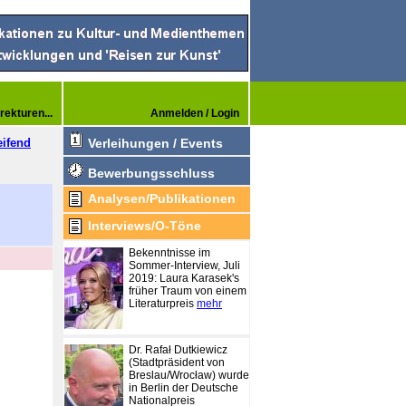
rekturen...
Anmelden / Login
eifend
Verleihungen / Events
Bewerbungsschluss
Analysen/Publikationen
Interviews/O-Töne
Bekenntnisse im
Sommer-Interview, Juli
2019: Laura Karasek's
früher Traum von einem
Literaturpreis
mehr
Dr. Rafał Dutkiewicz
(Stadtpräsident von
Breslau/Wrocław) wurde
in Berlin der Deutsche
Nationalpreis