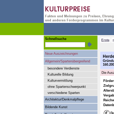
Schnellsuche
Erste
Neue Auszeichnungen
Herde
Gründu
Allgemein/Spartenübergreifend
160.20
besondere Verdienste
Die Ausz
Kulturelle Bildung
Kulturvermittlung
Förde
Zielgr
ohne Spartenschwerpunkt
Alters
verschiedene Sparten
Vergab
Architektur/Denkmalpflege
Reichw
Datenb
Bildende Kunst
Do