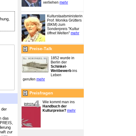
verliehen
mehr
Kulturstaatsministerin
hung,
Prof. Monika Grütters
(BKM) zum
Sonderpreis "Kultur
öffnet Welten"
mehr
Preise-Talk
1852 wurde in
Berlin der
Schinkel-
Wettbewerb
ins
Leben
gerufen
mehr
Preisfragen
Wie kommt man ins
Handbuch der
 der
Kulturpreise?
mehr
n das
-PREIS,
derung
aft zur