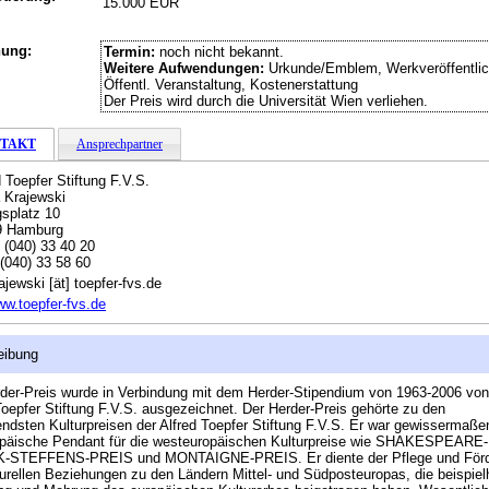
15.000 EUR
hung:
Termin:
noch nicht bekannt.
Weitere Aufwendungen:
Urkunde/Emblem, Werkveröffentlic
Öffentl. Veranstaltung, Kostenerstattung
Der Preis wird durch die Universität Wien verliehen.
TAKT
Ansprechpartner
d Toepfer Stiftung F.V.S.
 Krajewski
splatz 10
9 Hamburg
:
(040) 33 40 20
(040) 33 58 60
ajewski [ät] toepfer-fvs.de
w.toepfer-fvs.de
eibung
der-Preis wurde in Verbindung mit dem Herder-Stipendium von 1963-2006 von
Toepfer Stiftung F.V.S. ausgezeichnet. Der Herder-Preis gehörte zu den
ndsten Kulturpreisen der Alfred Toepfer Stiftung F.V.S. Er war gewissermaße
opäische Pendant für die westeuropäischen Kulturpreise wie SHAKESPEARE
-STEFFENS-PREIS und MONTAIGNE-PREIS. Er diente der Pflege und För
turellen Beziehungen zu den Ländern Mittel- und Südposteuropas, die beispielh