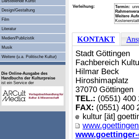
Darstellende Kunst
Verleihung:
Termin:
unre
Design/Gestaltung
Rahmenvera
Weitere Auf
Film
Kostenerstat
Literatur
KONTAKT
Ans
Medien/Publizistik
Musik
Stadt Göttingen
Weitere (u.a. Politische Kultur)
Fachbereich Kultu
Hilmar Beck
Die Online-Ausgabe des
Handbuchs der Kulturpreise
Hiroshimaplatz
ist ein Service der
37070 Göttingen
TEL.:
(0551) 400 
FAX:
(0551) 400 
kultur [ät] goett
www.goettingen
www.goettinger-e