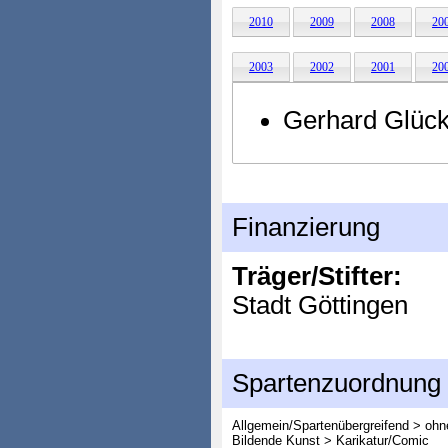
2010
2009
2008
20
2003
2002
2001
20
Gerhard Glüc
Finanzierung
Träger/Stifter:
Stadt Göttingen
Spartenzuordnung
Allgemein/Spartenübergreifend > oh
Bildende Kunst > Karikatur/Comic