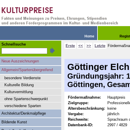
Home
Regis
Schnellsuche
Erste
<<
>>
Letzte
Fördermaßn
Neue Auszeichnungen
Göttinger Elch
Allgemein/Spartenübergreifend
Gründungsjahr: 19
besondere Verdienste
Göttingen, Gesam
Kulturelle Bildung
Kulturvermittlung
Fördermaßnahme:
Hauptpreis
ohne Spartenschwerpunkt
Zielgruppe:
Professionell
verschiedene Sparten
Altersbeschränkung:
keine
Architektur/Denkmalpflege
Vergabe:
jährlich
Reichweite:
Sprachraum 
Bildende Kunst
Datenbank-ID:
2997 / 4829