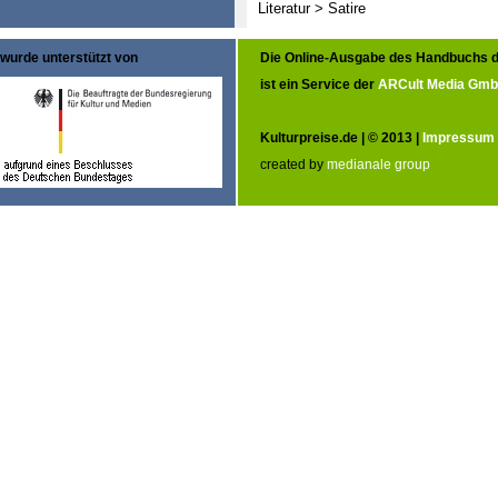
Literatur > Satire
wurde unterstützt von
Die Online-Ausgabe des Handbuchs d
ist ein Service der
ARCult Media Gm
Kulturpreise.de | © 2013 |
Impressum
created by
medianale group