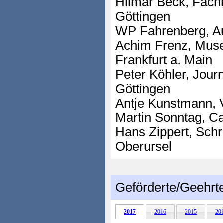
Hilmar Beck, Fachb
Göttingen
WP Fahrenberg, Au
Achim Frenz, Mus
Frankfurt a. Main
Peter Köhler, Journa
Göttingen
Antje Kunstmann, 
Martin Sonntag, Ca
Hans Zippert, Schrif
Oberursel
Geförderte/Geehrt
2017
2016
2015
20