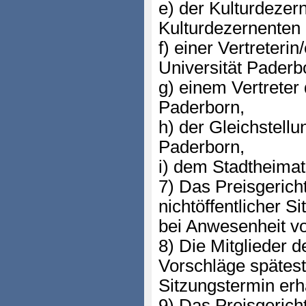
e) der Kulturdezer
Kulturdezernenten
f) einer Vertreteri
Universität Paderb
g) einem Vertreter
Paderborn,
h) der Gleichstellu
Paderborn,
i) dem Stadtheimat
7) Das Preisgericht
nichtöffentlicher S
bei Anwesenheit vo
8) Die Mitglieder d
Vorschläge spätes
Sitzungstermin erh
9) Das Preisgerich