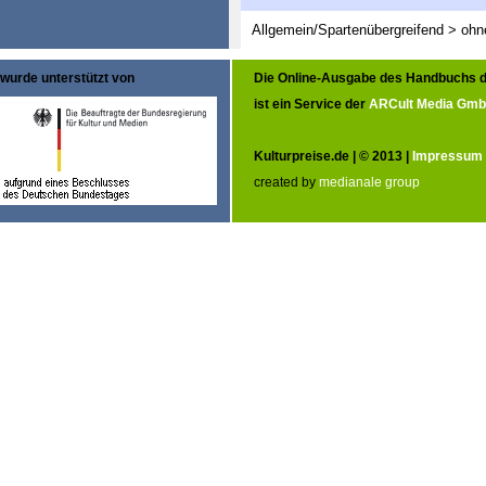
Allgemein/Spartenübergreifend > oh
wurde unterstützt von
Die Online-Ausgabe des Handbuchs d
ist ein Service der
ARCult Media Gm
Kulturpreise.de | © 2013 |
Impressum
created by
medianale group