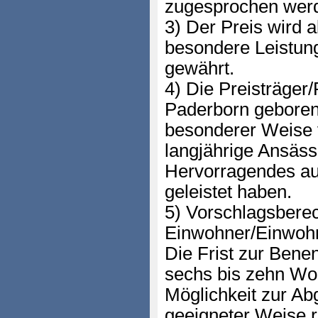
zugesprochen wer
3) Der Preis wird 
besondere Leistung
gewährt.
4) Die Preisträger
Paderborn geboren 
besonderer Weise 
langjährige Ansäss
Hervorragendes au
geleistet haben.
5) Vorschlagsberech
Einwohner/Einwohn
Die Frist zur Bene
sechs bis zehn Wo
Möglichkeit zur Ab
geeigneter Weise r