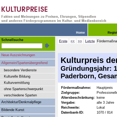
Home
Regis
Schnellsuche
Erste
<<
>>
Letzte
Fördermaßn
Neue Auszeichnungen
Kulturpreis de
Allgemein/Spartenübergreifend
Gründungsjahr: 19
besondere Verdienste
Paderborn, Gesam
Kulturelle Bildung
Kulturvermittlung
Fördermaßnahme:
Hauptpreis
ohne Spartenschwerpunkt
Zielgruppe:
Professionell
verschiedene Sparten
Altersbeschränkung:
keine
Architektur/Denkmalpflege
Vergabe:
alle 3 Jahre
Reichweite:
Lokal
Bildende Kunst
Datenbank-ID:
1070 / 814