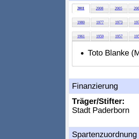
2011
2008
2005
20
1980
1977
1973
19
1961
1959
1957
19
Toto Blanke (
Finanzierung
Träger/Stifter:
Stadt Paderborn
Spartenzuordnung