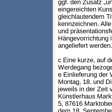
ggf. den Zusatz „un
eingereichten Kun
gleichlautendem Tite
kennzeichnen. Alle
und präsentationsfe
Hängevorrichtung 
angeliefert werden
c Eine kurze, auf 
Werdegang bezogene
e Einlieferung der
Montag, 18. und D
jeweils in der Zeit
Künstlerhaus Mark
5, 87616 Marktober
dem 18. September 