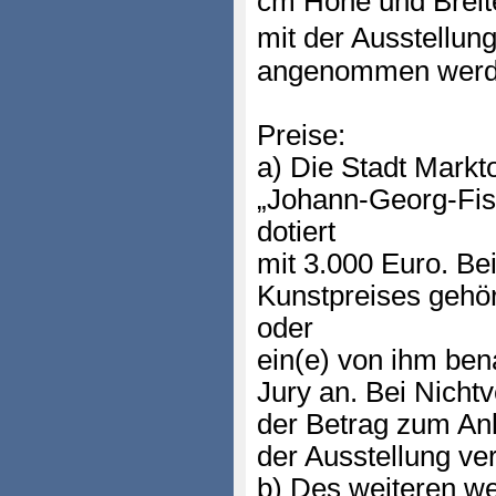
cm Höhe und Breit
mit der Ausstellun
angenommen werd
Preise:
a) Die Stadt Markto
„Johann-Georg-Fis
dotiert
mit 3.000 Euro. Be
Kunstpreises gehör
oder
ein(e) von ihm bena
Jury an. Bei Nicht
der Betrag zum An
der Ausstellung v
b) Des weiteren we