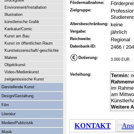
Druckgrafik
Fördermaßnahme:
Förderpre
Environment/Installation
Zielgruppe:
Professio
Illustration
Studieren
künstlerische Grafik
Altersbeschränkung:
keine
Karikatur/Comic
Vergabe:
jährlich
Kunst am Bau
Reichweite:
Regional
Kunst im öffentlichen Raum
Datenbank-ID:
2466 / 20
Kunstwissenschaft/-geschichte
Malerei
Dotierung:
3.000 EUR
Objektkunst
Video-/Medienkunst
Verleihung:
Termin:
n
zeitgenössische Kunst
Rahmenve
Darstellende Kunst
im Rahmen
am Mittwo
Design/Gestaltung
Künstlerh
Film
Weitere 
Literatur
Medien/Publizistik
KONTAKT
Ans
Musik