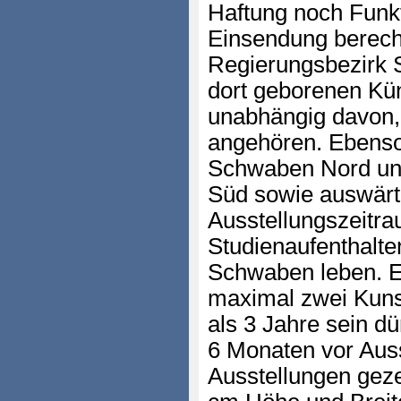
Haftung noch Funk
Einsendung berecht
Regierungsbezirk 
dort geborenen Kün
unabhängig davon,
angehören. Ebenso
Schwaben Nord un
Süd sowie auswärti
Ausstellungszeitra
Studienaufenthalte
Schwaben leben. E
maximal zwei Kunst
als 3 Jahre sein dü
6 Monaten vor Auss
Ausstellungen gez