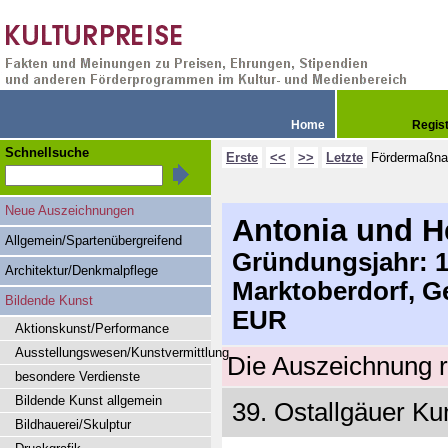
Home
Regis
Schnellsuche
Erste
<<
>>
Letzte
Fördermaßn
Neue Auszeichnungen
Antonia und H
Allgemein/Spartenübergreifend
Gründungsjahr: 19
Architektur/Denkmalpflege
Marktoberdorf, G
Bildende Kunst
EUR
Aktionskunst/Performance
Ausstellungswesen/Kunstvermittlung
Die Auszeichnung r
besondere Verdienste
Bildende Kunst allgemein
39. Ostallgäuer Ku
Bildhauerei/Skulptur