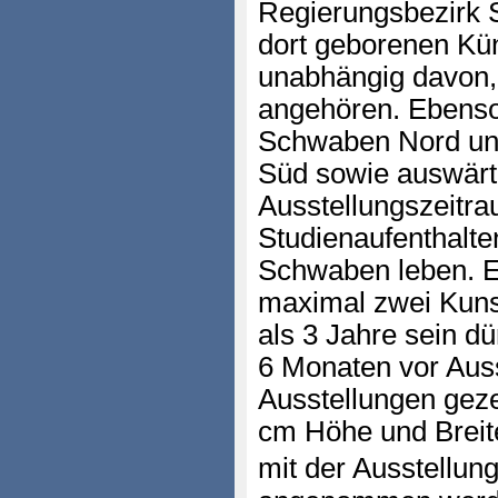
Regierungsbezirk 
dort geborenen Kün
unabhängig davon,
angehören. Ebenso
Schwaben Nord un
Süd sowie auswärti
Ausstellungszeitra
Studienaufenthalte
Schwaben leben. E
maximal zwei Kunst
als 3 Jahre sein dü
6 Monaten vor Auss
Ausstellungen gez
cm Höhe und Breit
mit der Ausstellun