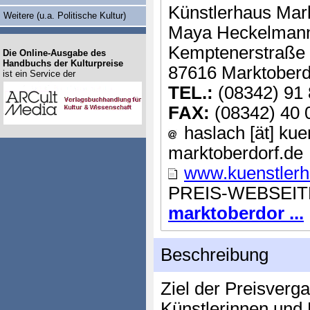
Künstlerhaus Mar
Weitere (u.a. Politische Kultur)
Maya Heckelman
Kemptenerstraße
Die Online-Ausgabe des
Handbuchs der Kulturpreise
87616 Marktoberd
ist ein Service der
TEL.:
(08342) 91 
FAX:
(08342) 40 
haslach [ät] kue
marktoberdorf.de
www.kuenstlerh
PREIS-WEBSEIT
marktoberdor ...
Beschreibung
Ziel der Preisverg
Künstlerinnen und 