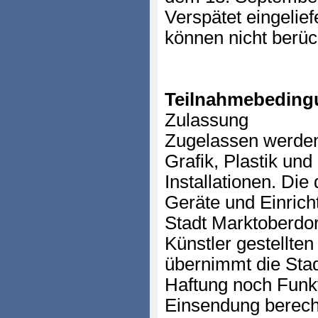
Verspätet eingelie
können nicht berüc
Teilnahmebeding
Zulassung
Zugelassen werden
Grafik, Plastik und
Installationen. Die
Geräte und Einrich
Stadt Marktoberdorf
Künstler gestellte
übernimmt die Sta
Haftung noch Funk
Einsendung berecht