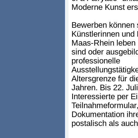
Moderne Kunst ersc
Bewerben können s
Künstlerinnen und K
Maas-Rhein leben u
sind oder ausgebil
professionelle
Ausstellungstätigk
Altersgrenze für di
Jahren. Bis 22. Ju
Interessierte per E
Teilnahmeformular,
Dokumentation ihre
postalisch als auc