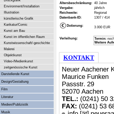
Druckgrafik
Altersbeschränkung:
40 Jahre
Environment/Installation
Vergabe:
jährlich
Illustration
Reichweite:
Regional
Datenbank-ID:
1307 / 414
künstlerische Grafik
Karikatur/Comic
Dotierung:
3.000 EUR
Kunst am Bau
Kunst im öffentlichen Raum
Verleihung:
Termin:
noch
Weitere Auf
Kunstwissenschaft/-geschichte
Malerei
Objektkunst
KONTAKT
Video-/Medienkunst
zeitgenössische Kunst
Neuer Aachener K
Darstellende Kunst
Maurice Funken
Design/Gestaltung
Passstr. 29
Film
52070 Aachen
Literatur
TEL.:
(0241) 50 3
Medien/Publizistik
FAX:
(0241) 53 6
info [ät] neuera
Musik