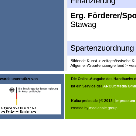
Finanzierung
Erg. Förderer/Sp
Stawag
Spartenzuordnung
Bildende Kunst > zeitgenössische K
Allgemein/Spartenübergreifend > ver
wurde unterstützt von
Die Online-Ausgabe des Handbuchs d
ist ein Service der
ARCult Media Gm
Kulturpreise.de | © 2013 |
Impressum
created by
medianale group