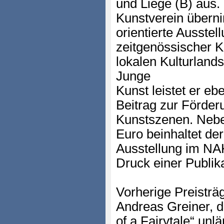
und Liège (B) aus
Kunstverein überni
orientierte Ausstell
zeitgenössischer K
lokalen Kulturlands
Junge
Kunst leistet er eb
Beitrag zur Förder
Kunstszenen. Nebe
Euro beinhaltet der
Ausstellung im NA
Druck einer Publika
Vorherige Preistr
Andreas Greiner, 
of a Fairytale“ unl