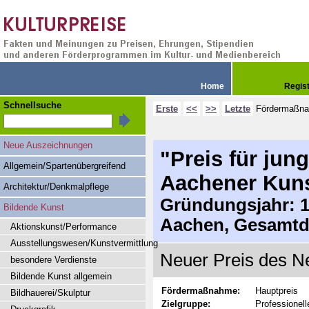
Home
Regis
Schnellsuche
Erste
<<
>>
Letzte
Fördermaßn
Neue Auszeichnungen
"Preis für jun
Allgemein/Spartenübergreifend
Aachener Kuns
Architektur/Denkmalpflege
Gründungsjahr: 19
Bildende Kunst
Aachen, Gesamtd
Aktionskunst/Performance
Ausstellungswesen/Kunstvermittlung
Neuer Preis des N
besondere Verdienste
Bildende Kunst allgemein
Fördermaßnahme:
Hauptpreis
Bildhauerei/Skulptur
Zielgruppe:
Professionell