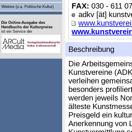
FAX:
030 - 611 0
Weitere (u.a. Politische Kultur)
adkv [ät] kunstv
www.kunstverei
Die Online-Ausgabe des
Handbuchs der Kulturpreise
www.kunstvereine
ist ein Service der
Beschreibung
Die Arbeitsgemein
Kunstvereine (A
verleihen gemeinsa
besonders profilier
werden jeweils Nom
älteste Kunstmesse
Preisgeld ein kultu
Anerkennung von L