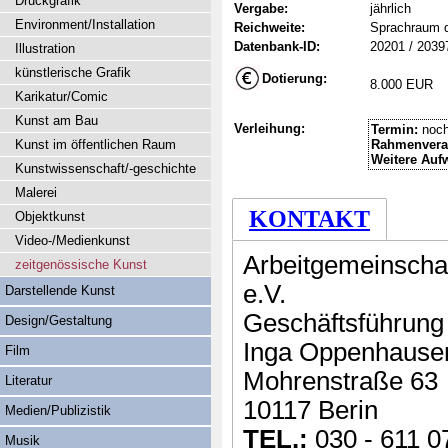
Druckgrafik
Vergabe:
jährlich
Environment/Installation
Reichweite:
Sprachraum 
Datenbank-ID:
20201 / 2039
Illustration
künstlerische Grafik
Dotierung:
8.000 EUR
Karikatur/Comic
Kunst am Bau
Verleihung:
Termin:
noch
Kunst im öffentlichen Raum
Rahmenvera
Weitere Auf
Kunstwissenschaft/-geschichte
Malerei
KONTAKT
Objektkunst
Video-/Medienkunst
Arbeitgemeinscha
zeitgenössische Kunst
e.V.
Darstellende Kunst
Geschäftsführung
Design/Gestaltung
Inga Oppenhause
Film
Mohrenstraße 63
Literatur
10117 Berin
Medien/Publizistik
TEL.:
030 - 611 0
Musik