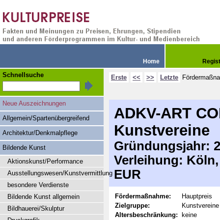
Home
Regis
Schnellsuche
Erste
<<
>>
Letzte
Fördermaßn
Neue Auszeichnungen
ADKV-ART COL
Allgemein/Spartenübergreifend
Kunstvereine
Architektur/Denkmalpflege
Gründungsjahr: 20
Bildende Kunst
Verleihung: Köln
Aktionskunst/Performance
EUR
Ausstellungswesen/Kunstvermittlung
besondere Verdienste
Fördermaßnahme:
Hauptpreis
Bildende Kunst allgemein
Zielgruppe:
Kunstvereine 
Bildhauerei/Skulptur
Altersbeschränkung:
keine