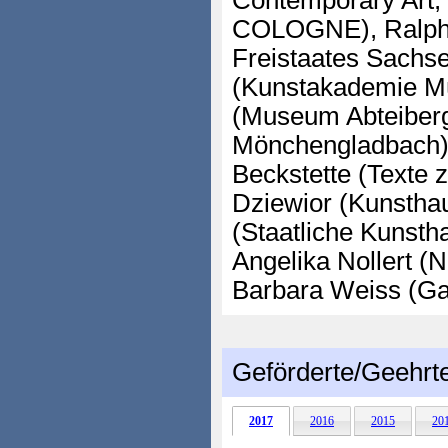
Contemporary Art, 
COLOGNE), Ralph L
Freistaates Sachse
(Kunstakademie Mü
(Museum Abteiber
Mönchengladbach)
Beckstette (Texte z
Dziewior (Kunstha
(Staatliche Kunsth
Angelika Nollert 
Barbara Weiss (Gal
Geförderte/Geehrt
2017
2016
2015
20