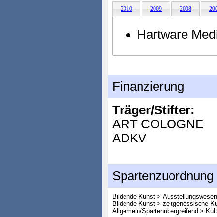
2010
2009
2008
20
Hartware Med
Finanzierung
Träger/Stifter:
ART COLOGNE
ADKV
Spartenzuordnung
Bildende Kunst > Ausstellungswesen
Bildende Kunst > zeitgenössische K
Allgemein/Spartenübergreifend > Kult