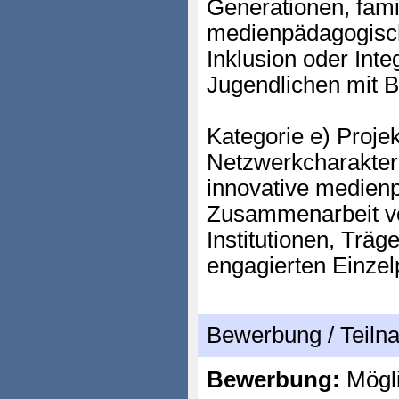
Generationen, famil
medienpädagogisch
Inklusion oder Int
Jugendlichen mit 
Kategorie e) Proje
Netzwerkcharakter 
innovative medien
Zusammenarbeit v
Institutionen, Trä
engagierten Einze
Bewerbung / Teil
Bewerbung:
Mögl