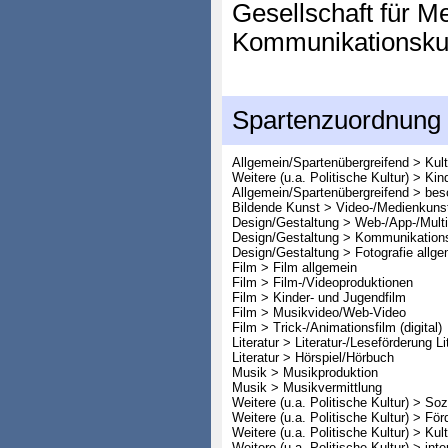
Gesellschaft für 
Kommunikationsku
Spartenzuordnung
Allgemein/Spartenübergreifend > Kult
Weitere (u.a. Politische Kultur) > Ki
Allgemein/Spartenübergreifend > bes
Bildende Kunst > Video-/Medienkuns
Design/Gestaltung > Web-/App-/Mult
Design/Gestaltung > Kommunikation
Design/Gestaltung > Fotografie allge
Film > Film allgemein
Film > Film-/Videoproduktionen
Film > Kinder- und Jugendfilm
Film > Musikvideo/Web-Video
Film > Trick-/Animationsfilm (digital)
Literatur > Literatur-/Leseförderung Li
Literatur > Hörspiel/Hörbuch
Musik > Musikproduktion
Musik > Musikvermittlung
Weitere (u.a. Politische Kultur) > So
Weitere (u.a. Politische Kultur) > Fö
Weitere (u.a. Politische Kultur) > Kul
Weitere (u.a. Politische Kultur) > int