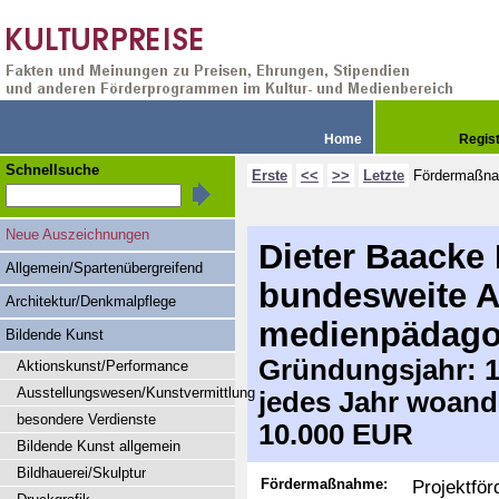
Home
Regis
Schnellsuche
Erste
<<
>>
Letzte
Fördermaßn
Neue Auszeichnungen
Dieter Baacke 
Allgemein/Spartenübergreifend
bundesweite A
Architektur/Denkmalpflege
medienpädagog
Bildende Kunst
Gründungsjahr: 19
Aktionskunst/Performance
Ausstellungswesen/Kunstvermittlung
jedes Jahr woand
besondere Verdienste
10.000 EUR
Bildende Kunst allgemein
Bildhauerei/Skulptur
Fördermaßnahme:
Projektför