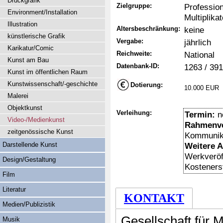
Druckgrafik
Zielgruppe:
Professio
Environment/Installation
Multiplika
Illustration
Altersbeschränkung:
keine
künstlerische Grafik
Vergabe:
jährlich
Karikatur/Comic
Reichweite:
National
Kunst am Bau
Datenbank-ID:
1263 / 391
Kunst im öffentlichen Raum
Kunstwissenschaft/-geschichte
Dotierung:
10.000 EUR
Malerei
Objektkunst
Verleihung:
Termin:
n
Video-/Medienkunst
Rahmenve
zeitgenössische Kunst
Kommunika
Darstellende Kunst
Weitere 
Werkveröff
Design/Gestaltung
Kosteners
Film
Literatur
KONTAKT
Medien/Publizistik
Gesellschaft für
Musik