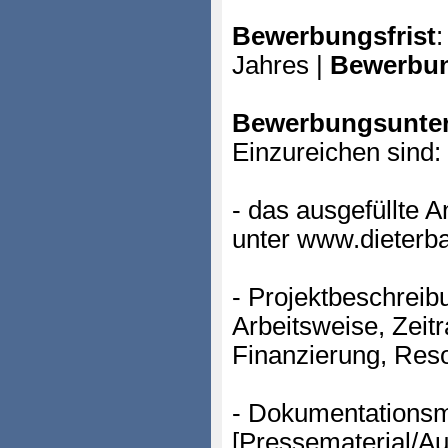
Bewerbungsfrist
:
Jahres |
Bewerbun
Bewerbungsunter
Einzureichen sind:
- das ausgefüllte
unter www.dieterba
- Projektbeschreib
Arbeitsweise, Zeit
Finanzierung, Reso
- Dokumentationsm
[Pressematerial/Au