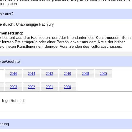
ion haben.
hlt aus?
e durch:
Unabhängige Fachjury
mensetzung:
y besteht aus drei Fachleuten: dem/der Intendant/in des Kunstmuseum Bonn,
 letzten Preisträger/in oder einer Persönlichkeit aus dem Kreis der bisher
ichneten Künstleri/innen, dem/der Vorsitzenden des Kulturauschusses.
rte/Geehrte
2016
2014
2012
2010
2008
2005
2003
2002
2001
2000
Inge Schmidt
erung