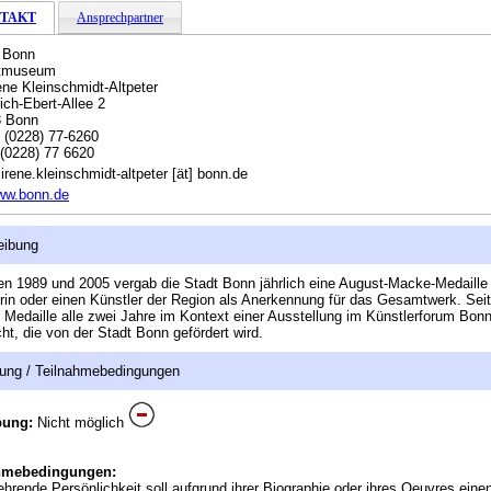
TAKT
Ansprechpartner
 Bonn
tmuseum
rene Kleinschmidt-Altpeter
rich-Ebert-Allee 2
3 Bonn
:
(0228) 77-6260
(0228) 77 6620
irene.kleinschmidt-altpeter [ät] bonn.de
ww.bonn.de
eibung
n 1989 und 2005 vergab die Stadt Bonn jährlich eine August-Macke-Medaille
rin oder einen Künstler der Region als Anerkennung für das Gesamtwerk. Sei
e Medaille alle zwei Jahre im Kontext einer Ausstellung im Künstlerforum Bon
cht, die von der Stadt Bonn gefördert wird.
ung / Teilnahmebedingungen
bung:
Nicht möglich
hmebedingungen:
ehrende Persönlichkeit soll aufgrund ihrer Biographie oder ihres Oeuvres ein