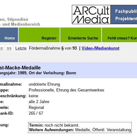
Home
Register
Erweiterte Suche
Fehlt etwas? Kor
<<
>>
Letzte
Fördermaßnahme
6
von
93
|
Video-/Medienkunst
t-Macke-Medaille
ngsjahr: 1989, Ort der Verleihung: Bonn
rmaßnahme:
undotierte Ehrung
uppe:
Professionelle, Ehrung des Gesamtwerkes
beschränkung:
keine
e:
alle 2 Jahre
eite:
Regional
ank-ID:
265 / 67
hung:
Termin:
noch nicht bekannt.
Weitere Aufwendungen:
Medaille, Öffentl. Veranstaltung