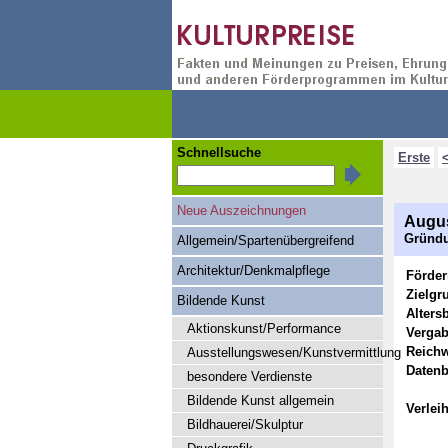
Schnellsuche
Erste
Neue Auszeichnungen
Augus
Gründu
Allgemein/Spartenübergreifend
Architektur/Denkmalpflege
Förde
Zielgr
Bildende Kunst
Alters
Aktionskunst/Performance
Vergab
Reichw
Ausstellungswesen/Kunstvermittlung
Datenb
besondere Verdienste
Bildende Kunst allgemein
Verlei
Bildhauerei/Skulptur