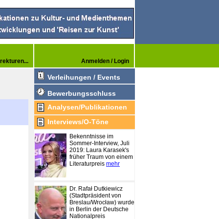
rekturen...
Anmelden / Login
Verleihungen / Events
Bewerbungsschluss
Analysen/Publikationen
Interviews/O-Töne
Bekenntnisse im
Sommer-Interview, Juli
2019: Laura Karasek's
früher Traum von einem
Literaturpreis
mehr
Dr. Rafał Dutkiewicz
(Stadtpräsident von
Breslau/Wrocław) wurde
in Berlin der Deutsche
Nationalpreis