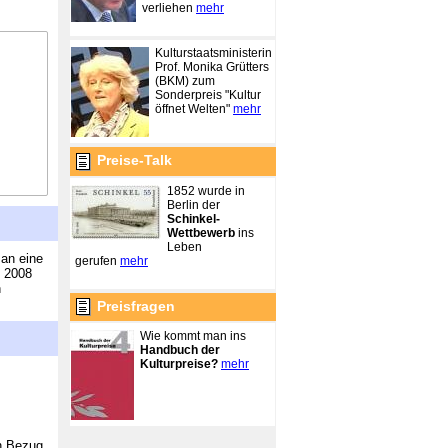
verliehen
mehr
Kulturstaatsministerin
Prof. Monika Grütters
(BKM) zum
Sonderpreis "Kultur
öffnet Welten"
mehr
Preise-Talk
1852 wurde in
Berlin der
Schinkel-
Wettbewerb
ins
Leben
 an eine
gerufen
mehr
t 2008
n
Preisfragen
Wie kommt man ins
Handbuch der
Kulturpreise?
mehr
en Bezug