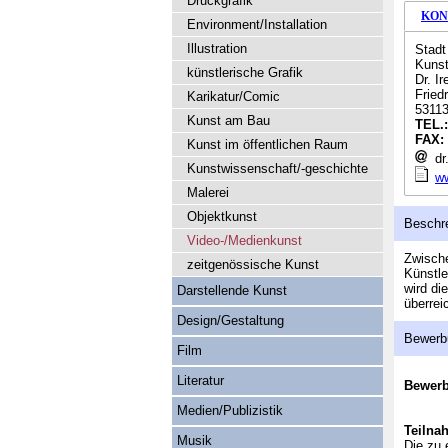
Druckgrafik
KON
Environment/Installation
Illustration
Stadt
Kuns
künstlerische Grafik
Dr. I
Fried
Karikatur/Comic
5311
Kunst am Bau
TEL.
FAX:
Kunst im öffentlichen Raum
dr.
Kunstwissenschaft/-geschichte
w
Malerei
Objektkunst
Beschr
Video-/Medienkunst
Zwische
zeitgenössische Kunst
Künstle
wird di
Darstellende Kunst
überrei
Design/Gestaltung
Bewerb
Film
Literatur
Bewer
Medien/Publizistik
Teilna
Musik
Die zu 