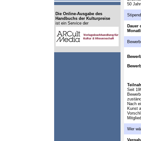
50 Jahr
Die Online-Ausgabe des
Stipen
Handbuchs der Kulturpreise
ist ein Service der
Dauer 
Monatl
Bewerb
Bewer
Bewerb
Teilna
Seit 19
Bewerbu
zuständ
Nach ei
Kunst a
Vorschl
Mitglie
Wer wä
Vergab