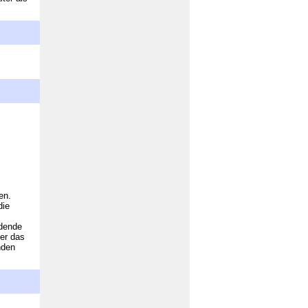
en.
die
ldende
er das
nden