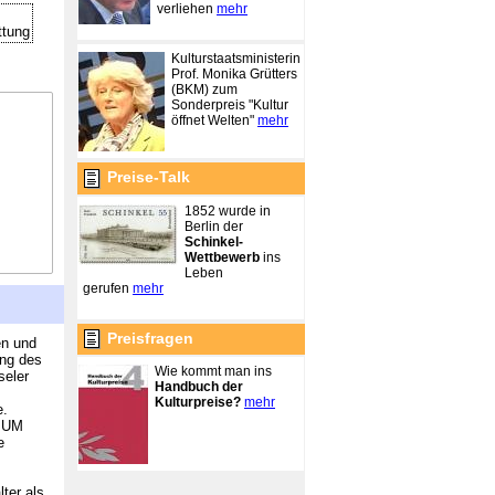
verliehen
mehr
ttung
Kulturstaatsministerin
Prof. Monika Grütters
(BKM) zum
Sonderpreis "Kultur
öffnet Welten"
mehr
Preise-Talk
1852 wurde in
Berlin der
Schinkel-
Wettbewerb
ins
Leben
gerufen
mehr
Preisfragen
en und
ung des
Wie kommt man ins
seler
Handbuch der
Kulturpreise?
mehr
e.
DIUM
e
ter als