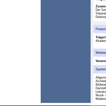
Zusam
Der Sen
Stipend
Direkto
Finanzi
Träger/
Akademi
Weitere
Veranst
Sparte
Allgeme
Archite
Bildend
Darstel
Literatu
Musik 
Medien/