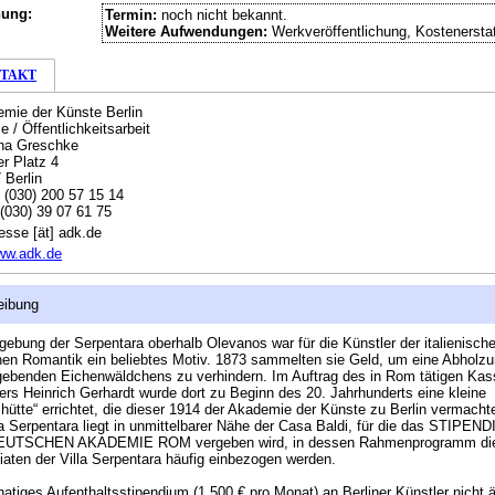
hung:
Termin:
noch nicht bekannt.
Weitere Aufwendungen:
Werkveröffentlichung, Kostenersta
TAKT
mie der Künste Berlin
e / Öffentlichkeitsarbeit
na Greschke
er Platz 4
 Berlin
:
(030) 200 57 15 14
(030) 39 07 61 75
esse [ät] adk.de
ww.adk.de
eibung
ebung der Serpentara oberhalb Olevanos war für die Künstler der italienisch
en Romantik ein beliebtes Motiv. 1873 sammelten sie Geld, um eine Abholz
benden Eichenwäldchens zu verhindern. Im Auftrag des in Rom tätigen Kas
ers Heinrich Gerhardt wurde dort zu Beginn des 20. Jahrhunderts eine kleine
hütte“ errichtet, die dieser 1914 der Akademie der Künste zu Berlin vermacht
la Serpentara liegt in unmittelbarer Nähe der Casa Baldi, für die das STIPEN
UTSCHEN AKADEMIE ROM vergeben wird, in dessen Rahmenprogramm di
iaten der Villa Serpentara häufig einbezogen werden.
atiges Aufenthaltsstipendium (1.500 € pro Monat) an Berliner Künstler nicht äl