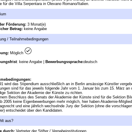
e für die Villa Serpentara in Olevano Romano/Italien.
dium
der Förderung:
3 Monat(e)
icher Betrag:
keine Angabe
ung / Teilnahmebedingungen
bung:
Möglich
ungsfrist
: keine Angabe |
Bewerbungssprache:
deutsch
hmebedingungen:
91 wird das Stipendium ausschließlich an in Berlin ansässige Künstler vergeb
ngen sind für das jeweils folgende Jahr vom 1. Januar bis zum 15. März an 
ige Sektion der Akademie der Künste zu richten.
nem Beschluss des Senats der Akademie der Künste sind für die Sektion Bi
b 2005 keine Eigenbewerbungen mehr möglich, hier haben Akademie-Mitglied
agsrecht und eine jährlich wechselnde Jury der Sektion (ohne die vorschlage
der) entscheidet über den Kandidaten.
hlt aus?
e durch:
Vertreter der Stifter / Vergabeinstitutionen