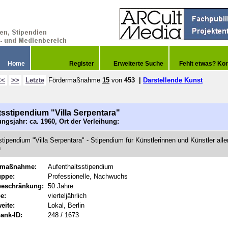
Home
Register
Erweiterte Suche
Fehlt etwas? Kor
<<
>>
Letzte
Fördermaßnahme
15
von
453
|
Darstellende Kunst
tsstipendium "Villa Serpentara"
ngsjahr: ca. 1960, Ort der Verleihung:
stipendium "Villa Serpentara" - Stipendium für Künstlerinnen und Künstler alle
n
rmaßnahme:
Aufenthaltsstipendium
uppe:
Professionelle, Nachwuchs
beschränkung:
50 Jahre
e:
vierteljährlich
eite:
Lokal, Berlin
ank-ID:
248 / 1673