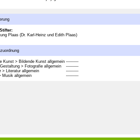
erung
Stifter:
ftung Plaas (Dr. Karl-Heinz und Edith Plaas)
nzuordnung
e Kunst > Bildende Kunst allgemein
----------
Gestaltung > Fotografie allgemein
----------
r > Literatur allgemein
----------
> Musik allgemein
----------