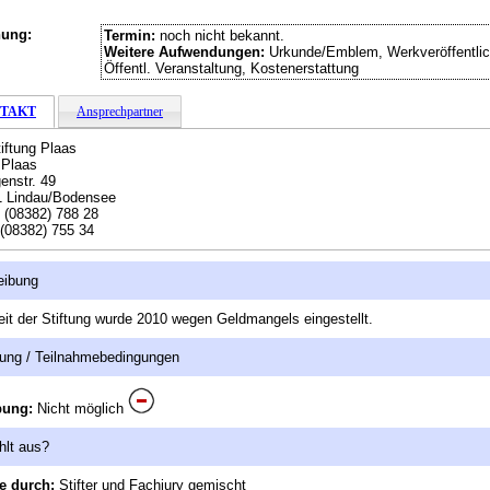
hung:
Termin:
noch nicht bekannt.
Weitere Aufwendungen:
Urkunde/Emblem, Werkveröffentlic
Öffentl. Veranstaltung, Kostenerstattung
TAKT
Ansprechpartner
tiftung Plaas
 Plaas
enstr. 49
1 Lindau/Bodensee
:
(08382) 788 28
(08382) 755 34
eibung
eit der Stiftung wurde 2010 wegen Geldmangels eingestellt.
ung / Teilnahmebedingungen
bung:
Nicht möglich
hlt aus?
e durch:
Stifter und Fachjury gemischt