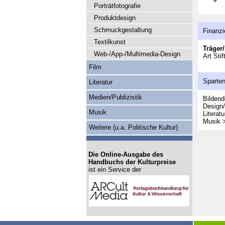
Porträtfotografie
Produktdesign
Schmuckgestaltung
Finanzi
Textilkunst
Träger/
Web-/App-/Multimedia-Design
Art Sti
Film
Sparte
Literatur
Medien/Publizistik
Bildend
Design/
Musik
Literatu
Musik 
Weitere (u.a. Politische Kultur)
Die Online-Ausgabe des
Handbuchs der Kulturpreise
ist ein Service der