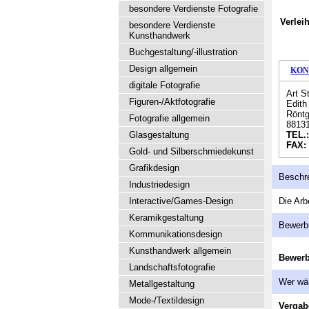
besondere Verdienste Fotografie
Verlei
besondere Verdienste
Kunsthandwerk
Buchgestaltung/-illustration
Design allgemein
KON
digitale Fotografie
Art S
Figuren-/Aktfotografie
Edith
Röntg
Fotografie allgemein
8813
Glasgestaltung
TEL.
FAX:
Gold- und Silberschmiedekunst
Grafikdesign
Beschr
Industriedesign
Interactive/Games-Design
Die Arb
Keramikgestaltung
Bewerb
Kommunikationsdesign
Kunsthandwerk allgemein
Bewer
Landschaftsfotografie
Wer wä
Metallgestaltung
Mode-/Textildesign
Vergab