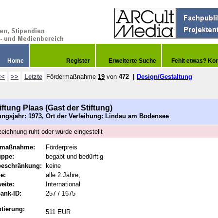
Home
Register
Erweiterte Suche
Fehlt etwas? Kor
<<
>>
Letzte
Fördermaßnahme
19
von
472
|
Design/Gestaltung
iftung Plaas (Gast der Stiftung)
ngsjahr: 1973, Ort der Verleihung: Lindau am Bodensee
eichnung ruht oder wurde eingestellt
rmaßnahme:
Förderpreis
uppe:
begabt und bedürftig
beschränkung:
keine
e:
alle 2 Jahre,
eite:
International
ank-ID:
257 / 1675
tierung:
511 EUR