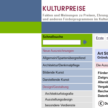
Schnellsuche
Erste
Neue Auszeichnungen
Art St
Gründu
Allgemein/Spartenübergreifend
Architektur/Denkmalpflege
Die Ausz
Bildende Kunst
Förde
Zielgr
Darstellende Kunst
Alters
Vergab
Design/Gestaltung
Reichw
Architekturfotografie
Datenb
Ausstellungsdesign
Do
besondere Verdienste