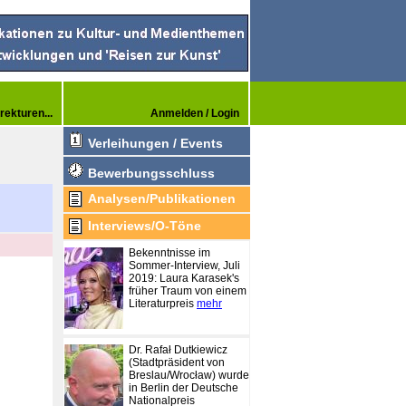
rekturen...
Anmelden / Login
Verleihungen / Events
Bewerbungsschluss
Analysen/Publikationen
Interviews/O-Töne
Bekenntnisse im
Sommer-Interview, Juli
2019: Laura Karasek's
früher Traum von einem
Literaturpreis
mehr
Dr. Rafał Dutkiewicz
(Stadtpräsident von
Breslau/Wrocław) wurde
in Berlin der Deutsche
Nationalpreis