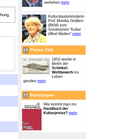
verliehen
mehr
hung,
Kulturstaatsministerin
Prof. Monika Grütters
(BKM) zum
Sonderpreis "Kultur
öffnet Welten"
mehr
Preise-Talk
1852 wurde in
Berlin der
Schinkel-
Wettbewerb
ins
Leben
gerufen
mehr
Preisfragen
Wie kommt man ins
Handbuch der
Kulturpreise?
mehr