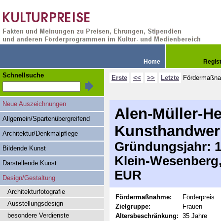
Home
Regis
Schnellsuche
Erste
<<
>>
Letzte
Fördermaßn
Neue Auszeichnungen
Alen-Müller-He
Allgemein/Spartenübergreifend
Kunsthandwer
Architektur/Denkmalpflege
Gründungsjahr: 19
Bildende Kunst
Klein-Wesenberg,
Darstellende Kunst
EUR
Design/Gestaltung
Architekturfotografie
Fördermaßnahme:
Förderpreis
Ausstellungsdesign
Zielgruppe:
Frauen
besondere Verdienste
Altersbeschränkung:
35 Jahre