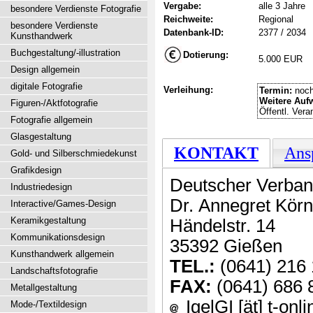
Vergabe:
alle 3 Jahre
besondere Verdienste Fotografie
Reichweite:
Regional
besondere Verdienste
Datenbank-ID:
2377 / 2034
Kunsthandwerk
Buchgestaltung/-illustration
Dotierung:
5.000 EUR
Design allgemein
digitale Fotografie
Verleihung:
Termin:
noch
Weitere Auf
Figuren-/Aktfotografie
Öffentl. Vera
Fotografie allgemein
Glasgestaltung
KONTAKT
Ans
Gold- und Silberschmiedekunst
Grafikdesign
Deutscher Verband
Industriedesign
Dr. Annegret Körn
Interactive/Games-Design
Keramikgestaltung
Händelstr. 14
Kommunikationsdesign
35392 Gießen
Kunsthandwerk allgemein
TEL.:
(0641) 216 
Landschaftsfotografie
FAX:
(0641) 686 
Metallgestaltung
IgelGI [ät] t-onl
Mode-/Textildesign