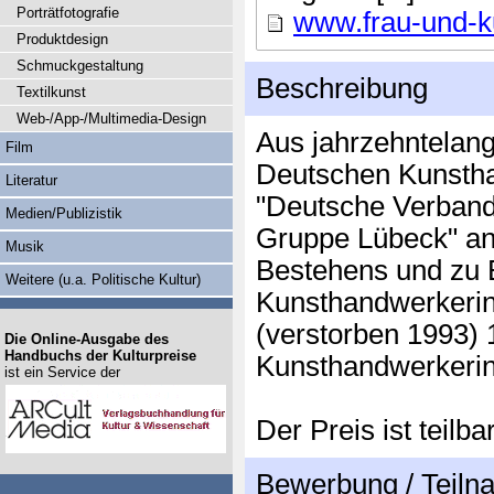
Porträtfotografie
www.frau-und-ku
Produktdesign
Schmuckgestaltung
Beschreibung
Textilkunst
Web-/App-/Multimedia-Design
Aus jahrzehntelan
Film
Deutschen Kunsthan
Literatur
"Deutsche Verband 
Medien/Publizistik
Gruppe Lübeck" anl
Musik
Bestehens und zu 
Weitere (u.a. Politische Kultur)
Kunsthandwerkerin
(verstorben 1993) 
Die Online-Ausgabe des
Handbuchs der Kulturpreise
Kunsthandwerkeri
ist ein Service der
Der Preis ist teilbar
Bewerbung / Teil