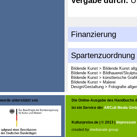
Vergabe durch:
Un
Finanzierung
Spartenzuordnung
Bildende Kunst > Bildende Kunst all
Bildende Kunst > Bildhauerei/Skulptu
Bildende Kunst > künstlerische Grafi
Bildende Kunst > Malerei
Design/Gestaltung > Fotografie allge
wurde unterstützt von
Die Online-Ausgabe des Handbuchs d
ist ein Service der
ARCult Media Gm
Kulturpreise.de | © 2013 |
Impressum
created by
medianale group