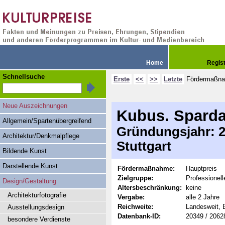
Home
Regis
Schnellsuche
Erste
<<
>>
Letzte
Fördermaßn
Neue Auszeichnungen
Kubus. Sparda
Allgemein/Spartenübergreifend
Gründungsjahr: 20
Architektur/Denkmalpflege
Stuttgart
Bildende Kunst
Darstellende Kunst
Fördermaßnahme:
Hauptpreis
Zielgruppe:
Professionel
Design/Gestaltung
Altersbeschränkung:
keine
Architekturfotografie
Vergabe:
alle 2 Jahre
Reichweite:
Landesweit, 
Ausstellungsdesign
Datenbank-ID:
20349 / 2062
besondere Verdienste