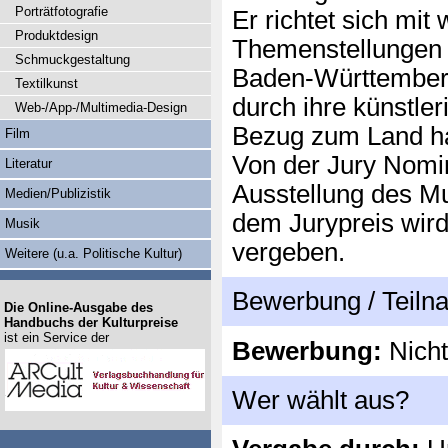
Porträtfotografie
Er richtet sich mi
Produktdesign
Themenstellungen a
Schmuckgestaltung
Baden-Württemberg
Textilkunst
durch ihre künstle
Web-/App-/Multimedia-Design
Bezug zum Land h
Film
Von der Jury Nomin
Literatur
Ausstellung des M
Medien/Publizistik
dem Jurypreis wird
Musik
vergeben.
Weitere (u.a. Politische Kultur)
Bewerbung / Teil
Die Online-Ausgabe des
Handbuchs der Kulturpreise
ist ein Service der
Bewerbung:
Nicht
Wer wählt aus?