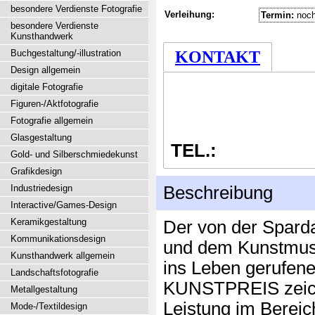
besondere Verdienste Fotografie
Verleihung:
Termin:
noch
besondere Verdienste
Kunsthandwerk
Buchgestaltung/-illustration
KONTAKT
Design allgemein
digitale Fotografie
Figuren-/Aktfotografie
Fotografie allgemein
Glasgestaltung
TEL.:
Gold- und Silberschmiedekunst
Grafikdesign
Industriedesign
Beschreibung
Interactive/Games-Design
Keramikgestaltung
Der von der Spar
Kommunikationsdesign
und dem Kunstmus
Kunsthandwerk allgemein
ins Leben gerufe
Landschaftsfotografie
KUNSTPREIS zeich
Metallgestaltung
Leistung im Bereic
Mode-/Textildesign