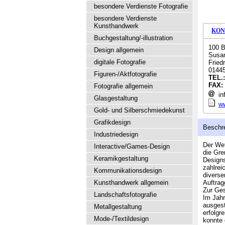
besondere Verdienste Fotografie
besondere Verdienste
Kunsthandwerk
KON
Buchgestaltung/-illustration
100 B
Design allgemein
Susan
digitale Fotografie
Fried
0144
Figuren-/Aktfotografie
TEL.
FAX:
Fotografie allgemein
in
Glasgestaltung
ww
Gold- und Silberschmiedekunst
Grafikdesign
Beschr
Industriedesign
Der Wet
Interactive/Games-Design
die Gre
Keramikgestaltung
Designs
zahlrei
Kommunikationsdesign
diverse
Kunsthandwerk allgemein
Auftrag
Zur Ges
Landschaftsfotografie
Im Jahr
ausgest
Metallgestaltung
erfolgr
Mode-/Textildesign
konnte 