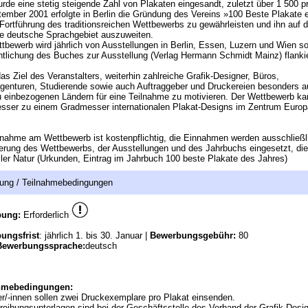
rde eine stetig steigende Zahl von Plakaten eingesandt, zuletzt über 1 500 pr
ember 2001 erfolgte in Berlin die Gründung des Vereins »100 Beste Plakate e
Fortführung des traditionsreichen Wettbewerbs zu gewährleisten und ihn auf 
e deutsche Sprachgebiet auszuweiten.
tbewerb wird jährlich von Ausstellungen in Berlin, Essen, Luzern und Wien s
ntlichung des Buches zur Ausstellung (Verlag Hermann Schmidt Mainz) flankie
das Ziel des Veranstalters, weiterhin zahlreiche Grafik-Designer, Büros,
enturen, Studierende sowie auch Auftraggeber und Druckereien besonders 
 einbezogenen Ländern für eine Teilnahme zu motivieren. Der Wettbewerb ka
sser zu einem Gradmesser internationalen Plakat-Designs im Zentrum Euro
.
lnahme am Wettbewerb ist kostenpflichtig, die Einnahmen werden ausschließl
erung des Wettbewerbs, der Ausstellungen und des Jahrbuchs eingesetzt, di
eller Natur (Urkunden, Eintrag im Jahrbuch 100 beste Plakate des Jahres)
ung / Teilnahmebedingungen
bung:
Erforderlich
ungsfrist
: jährlich 1. bis 30. Januar |
Bewerbungsgebühr:
80
Bewerbungssprache:
deutsch
hmebedingungen:
r/-innen sollen zwei Druckexemplare pro Plakat einsenden.
eibungsunterlagen sind bei der Geschäftsstelle des Verband der Grafik-Desi