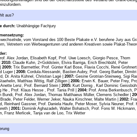
inzufordern.
hlt aus?
e durch:
Unabhängige Fachjury
mensetzung:
h wechselnde, vom Vorstand des 100 Beste Plakate e.V. berufene Jury aus Gra
rn, Vetretern von Werbeagenturen und anderen Kreativen sowie Plakat-Theor
der:
of. Alex Jordan, Elisabeth Kopf, Prof. Uwe Loesch, Giorgio Pesce, Thom
|
2010:
Claude Kuhn, 2×Goldstein, Elvira Barriga, Erich Brechbühl, Peter
 |
2009:
Trix Barmettler, Prof. Günter Karl Bose, Flavia Cocchi, René Grohnert
d Luger |
2008:
Cordula Alessandri, Bastien Aubry, Prof. Georg Barber, Dimitri
d, Dr. Anita Kühnel, Christian Lagé |
2007:
Gesine Grotrian-Steinweg, Sigi Ra
taehelin, Matthias Wittig, Ralf Zilligen |
2006:
Erwin K. Bauer, Peter Frey, Pro
 Anette Lenz, Prof. Bernard Stein |
2005:
Kurt Dornig , Karl Dominic Geissbühl
g He , Prof. Klaus Hesse , Prof. Tania Prill |
2004:
Prof. Anna Berkenbusch, P
 Bundi, Prof. Alex Jordan, Thomas Matthaeus Müller, Clemens Schedler |
20
Brade, Peter Felder, Werner Jeker, Nauka Kirschner, Malte Martin |
2002:
Fra
ld, Reinhard Gassner, Prof. Daniela Haufe, Peter Moser, Sylvia Neuner, Prof.
reth |
2001:
Dominik Aghazadeh, Walter Bohatsch, Prof. Fons M. Hickmann,
, Franz Merlicek, Tanja van de Loo, Trix Wetter
erung