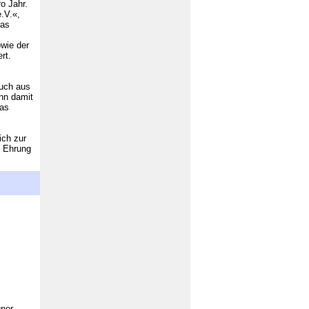
o Jahr.
.V.«,
das
owie der
rt.
auch aus
nn damit
pas
ich zur
e Ehrung
gner