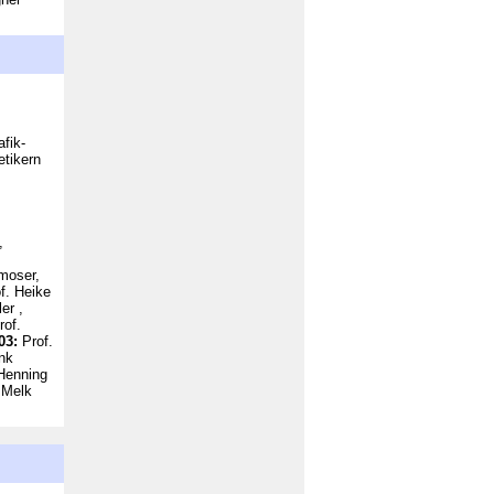
fik-
etikern
,
moser,
f. Heike
er ,
rof.
03:
Prof.
nk
 Henning
 Melk