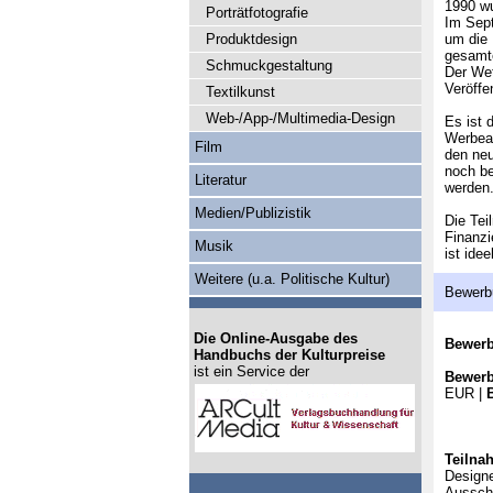
1990 wu
Porträtfotografie
Im Sept
Produktdesign
um die 
gesamt
Schmuckgestaltung
Der Wet
Veröffe
Textilkunst
Web-/App-/Multimedia-Design
Es ist 
Werbeag
Film
den neu
noch be
Literatur
werden
Medien/Publizistik
Die Tei
Finanzi
Musik
ist ide
Weitere (u.a. Politische Kultur)
Bewerb
Die Online-Ausgabe des
Bewer
Handbuchs der Kulturpreise
ist ein Service der
Bewerb
EUR |
Teilna
Designe
Ausschr