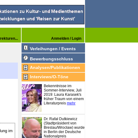
rekturen...
Anmelden / Login
Verleihungen / Events
Bewerbungsschluss
Analysen/Publikationen
Interviews/O-Töne
Bekenntnisse im
Sommer-Interview, Juli
2019: Laura Karasek's
früher Traum von einem
Literaturpreis
mehr
Dr. Rafał Dutkiewicz
(Stadtpräsident von
Breslau/Wrocław) wurde
llung im
in Berlin der Deutsche
Nationalpreis