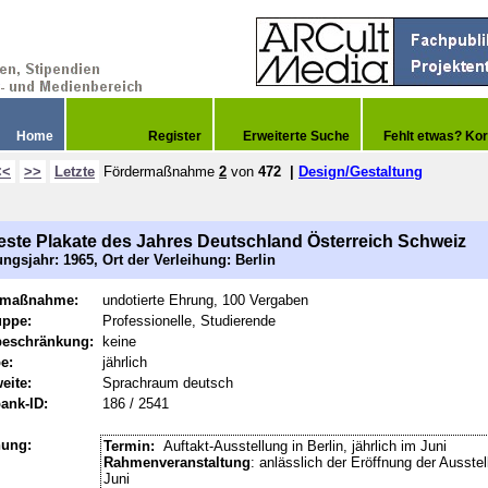
Home
Register
Erweiterte Suche
Fehlt etwas? Kor
<<
>>
Letzte
Fördermaßnahme
2
von
472
|
Design/Gestaltung
este Plakate des Jahres Deutschland Österreich Schweiz
ngsjahr: 1965, Ort der Verleihung: Berlin
rmaßnahme:
undotierte Ehrung, 100 Vergaben
uppe:
Professionelle, Studierende
beschränkung:
keine
e:
jährlich
eite:
Sprachraum deutsch
ank-ID:
186 / 2541
hung:
Termin:
Auftakt-Ausstellung in Berlin, jährlich im Juni
Rahmenveranstaltung
: anlässlich der Eröffnung der Ausste
Juni