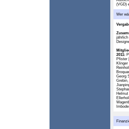
(VGD) e
Wer wä
Vergab
Zusam
jährlic
Designe
Mitglie
2011:
Pr
Pfister 
Klinger
Reinhol
Broquar
Georg S
Grebin,
Jianpin
Stephan
Helmut 
Ellerho
Wagenb
Imboden
Finanzi