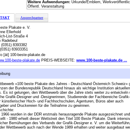
Weitere Aufwendungen:
Urkunde/Emblem, Werkveröffentlic
Öffentl. Veranstaltung
TAKT
Ansprechpartner
este Plakate e. V.
ne Ellerhold
rich-List-Straße 4
5 Radebeul
:
(0351) 8393382
(0351) 83933351
fo [ät] 100-beste-plakate.de
w.100-beste-plakate.de
PREIS-WEBSEITE:
www.100-beste-plakate.de ...
eibung
tbewerb »100 beste Plakate des Jahres - Deutschland Österreich Schweiz« gi
nzen der Bundesrepublik Deutschland hinaus als wichtige Institution aktuellen
. Es ist gelungen, den Wettbewerb über die Jahre stets weiter zu entwickeln
che Grafik-Designer und -Designerinnen, Studierende der Fachbereiche Grafik
r künstlerischer Hoch- und Fachhochschulen, Agenturen, Büros aber auch
geber und Druckereien für die Teilnahme zu gewinnen.
chichte:
 1966 wurden in der DDR erstmals herausragende Plakate ausgezeichnet und
ellt - 1980 erhielt dieser Wettstreit den Titel 100 Beste Plakate. Dank intensi
eicher Bemühungen des Verbands der Grafik-Designer e. V. um die Weiterführ
der Wettbewerb auch nach der Wende 1989 erhalten und weiter ausgebaut we