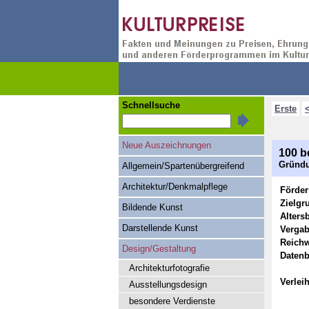
Schnellsuche
Erste
Neue Auszeichnungen
100 b
Gründu
Allgemein/Spartenübergreifend
Architektur/Denkmalpflege
Förde
Zielgr
Bildende Kunst
Alters
Darstellende Kunst
Vergab
Reichw
Design/Gestaltung
Datenb
Architekturfotografie
Verlei
Ausstellungsdesign
besondere Verdienste