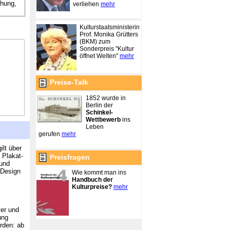
hung,
verliehen
mehr
Kulturstaatsministerin
Prof. Monika Grütters
(BKM) zum
Sonderpreis "Kultur
öffnet Welten"
mehr
Preise-Talk
1852 wurde in
Berlin der
Schinkel-
Wettbewerb
ins
Leben
gerufen
mehr
lt über
 Plakat-
Preisfragen
 und
-Design
Wie kommt man ins
Handbuch der
Kulturpreise?
mehr
ver und
ung
rden: ab