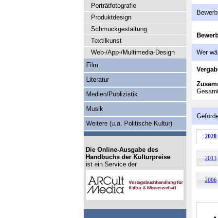
Porträtfotografie
Bewerb
Produktdesign
Schmuckgestaltung
Bewer
Textilkunst
Web-/App-/Multimedia-Design
Wer wä
Film
Vergab
Literatur
Zusam
Gesamtv
Medien/Publizistik
Musik
Geförde
Weitere (u.a. Politische Kultur)
2020
Die Online-Ausgabe des
Handbuchs der Kulturpreise
2013
ist ein Service der
2006