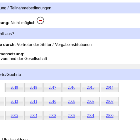
ung / Teilnahmebedingungen
bung:
Nicht möglich
hlt aus?
e durch:
Vertreter der Stifter / Vergabeinstitutionen
mensetzung:
orstand der Gesellschaft.
rte/Geehrte
2019
2018
2017
2016
2015
2014
2012
2011
2010
2009
2008
2007
2005
2004
2003
2002
2001
2000
Ute Eskildsen