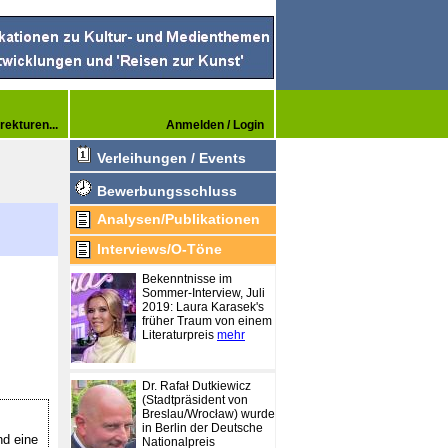
rekturen...
Anmelden / Login
Verleihungen / Events
Bewerbungsschluss
Analysen/Publikationen
Interviews/O-Töne
Bekenntnisse im
Sommer-Interview, Juli
2019: Laura Karasek's
früher Traum von einem
Literaturpreis
mehr
Dr. Rafał Dutkiewicz
(Stadtpräsident von
Breslau/Wrocław) wurde
m
in Berlin der Deutsche
nd eine
Nationalpreis