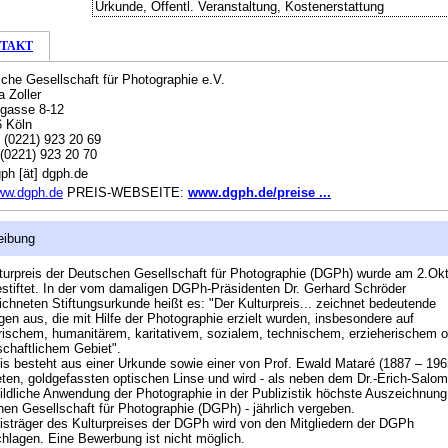
Urkunde, Öffentl. Veranstaltung, Kostenerstattung
TAKT
che Gesellschaft für Photographie e.V.
a Zoller
gasse 8-12
 Köln
:
(0221) 923 20 69
(0221) 923 20 70
ph [ät] dgph.de
ww.dgph.de
PREIS-WEBSEITE:
www.dgph.de/preise ...
eibung
turpreis der Deutschen Gesellschaft für Photographie (DGPh) wurde am 2.Ok
stiftet. In der vom damaligen DGPh-Präsidenten Dr. Gerhard Schröder
ichneten Stiftungsurkunde heißt es: "Der Kulturpreis... zeichnet bedeutende
gen aus, die mit Hilfe der Photographie erzielt wurden, insbesondere auf
rischem, humanitärem, karitativem, sozialem, technischem, erzieherischem o
chaftlichem Gebiet".
is besteht aus einer Urkunde sowie einer von Prof. Ewald Mataré (1887 – 196
eten, goldgefassten optischen Linse und wird - als neben dem Dr.-Erich-Salo
bildliche Anwendung der Photographie in der Publizistik höchste Auszeichnung
en Gesellschaft für Photographie (DGPh) - jährlich vergeben.
isträger des Kulturpreises der DGPh wird von den Mitgliedern der DGPh
hlagen. Eine Bewerbung ist nicht möglich.