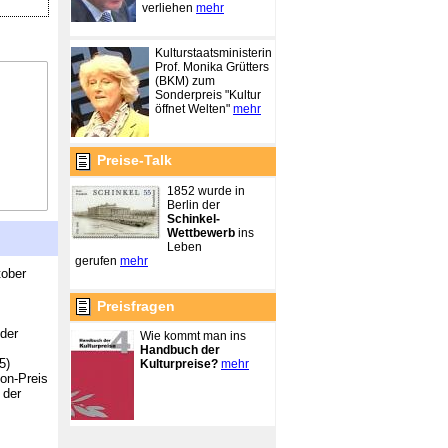
verliehen
mehr
Kulturstaatsministerin
Prof. Monika Grütters
(BKM) zum
Sonderpreis "Kultur
öffnet Welten"
mehr
Preise-Talk
1852 wurde in
Berlin der
Schinkel-
Wettbewerb
ins
Leben
gerufen
mehr
tober
Preisfragen
der
Wie kommt man ins
Handbuch der
5)
Kulturpreise?
mehr
mon-Preis
 der