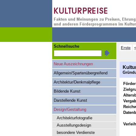
Schnellsuche
Erste
Neue Auszeichnungen
Kultu
Gründu
Allgemein/Spartenübergreifend
Architektur/Denkmalpflege
Förde
Zielgr
Bildende Kunst
Alters
Darstellende Kunst
Vergab
Reichw
Design/Gestaltung
Datenb
Architekturfotografie
Verlei
Ausstellungsdesign
besondere Verdienste