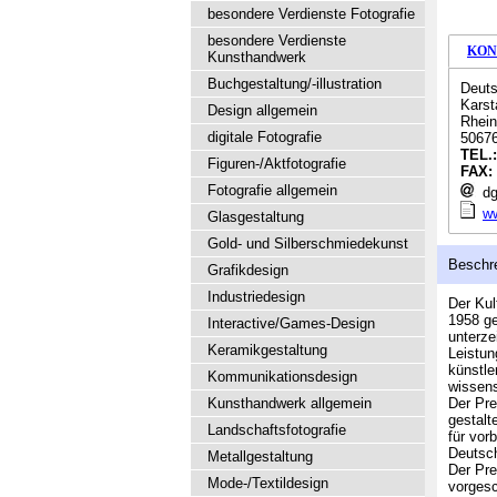
besondere Verdienste Fotografie
besondere Verdienste
KON
Kunsthandwerk
Buchgestaltung/-illustration
Deuts
Karst
Design allgemein
Rhein
digitale Fotografie
50676
TEL.
Figuren-/Aktfotografie
FAX:
Fotografie allgemein
dg
w
Glasgestaltung
Gold- und Silberschmiedekunst
Beschr
Grafikdesign
Industriedesign
Der Kul
1958 ge
Interactive/Games-Design
unterze
Keramikgestaltung
Leistun
künstle
Kommunikationsdesign
wissens
Kunsthandwerk allgemein
Der Pre
gestalt
Landschaftsfotografie
für vor
Deutsch
Metallgestaltung
Der Pre
Mode-/Textildesign
vorgesc