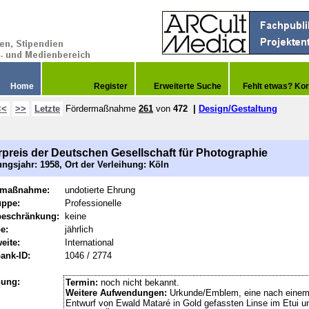
Home
Register
Erweiterte Suche
Fehlt etwas? Kor
<<
>>
Letzte
Fördermaßnahme
261
von
472
|
Design/Gestaltung
rpreis der Deutschen Gesellschaft für Photographie
ngsjahr: 1958, Ort der Verleihung: Köln
rmaßnahme:
undotierte Ehrung
uppe:
Professionelle
beschränkung:
keine
e:
jährlich
eite:
International
ank-ID:
1046 / 2774
hung:
Termin:
noch nicht bekannt.
Weitere Aufwendungen:
Urkunde/Emblem, eine nach eine
Entwurf von Ewald Mataré in Gold gefassten Linse im Etui u