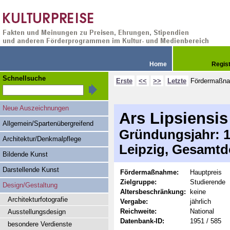
Home
Regis
Schnellsuche
Erste
<<
>>
Letzte
Fördermaßn
Neue Auszeichnungen
Ars Lipsiensis
Allgemein/Spartenübergreifend
Gründungsjahr: 19
Architektur/Denkmalpflege
Leipzig, Gesamtd
Bildende Kunst
Darstellende Kunst
Fördermaßnahme:
Hauptpreis
Zielgruppe:
Studierende
Design/Gestaltung
Altersbeschränkung:
keine
Architekturfotografie
Vergabe:
jährlich
Reichweite:
National
Ausstellungsdesign
Datenbank-ID:
1951 / 585
besondere Verdienste