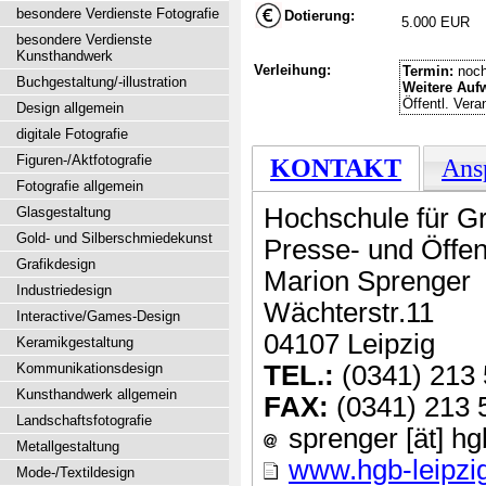
besondere Verdienste Fotografie
Dotierung:
5.000 EUR
besondere Verdienste
Kunsthandwerk
Verleihung:
Termin:
noch
Buchgestaltung/-illustration
Weitere Auf
Öffentl. Vera
Design allgemein
digitale Fotografie
Figuren-/Aktfotografie
KONTAKT
Ans
Fotografie allgemein
Hochschule für Gr
Glasgestaltung
Gold- und Silberschmiedekunst
Presse- und Öffent
Grafikdesign
Marion Sprenger
Industriedesign
Wächterstr.11
Interactive/Games-Design
04107 Leipzig
Keramikgestaltung
Kommunikationsdesign
TEL.:
(0341) 213 
Kunsthandwerk allgemein
FAX:
(0341) 213 
Landschaftsfotografie
sprenger [ät] hg
Metallgestaltung
www.hgb-leipzi
Mode-/Textildesign