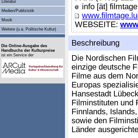
Literatur
info [ät] filmtag
Medien/Publizistik
www.filmtage.l
Musik
WEBSEITE:
www.
Weitere (u.a. Politische Kultur)
Beschreibung
Die Online-Ausgabe des
Handbuchs der Kulturpreise
ist ein Service der
Die Nordischen Fi
einzige deutsche Fi
Filme aus dem No
Europas spezialisi
Hansestadt Lübeck
Filminstituten und
Finnlands, Island
sowie den Filminsti
Länder ausgerichte