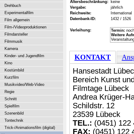
Altersbeschränkung:
keine
Drehbuch
Vergabe:
jährlich
Experimentalfilm
Reichweite:
International
Datenbank-ID:
1432 / 1526
Film allgemein
Film-/Videoproduktionen
Verleihung:
Termin:
noch
Filmdarsteller
Weitere Auf
Veranstaltu
Filmmusik
Kamera
KONTAKT
Ans
Kinder- und Jugendfilm
Kino
Hansestadt Lübe
Kostümbild
Kurzfilm
Bereich Kunst und
Musikvideo/Web-Video
Filmtage Lübeck
Regie
Andrea Krüger-H
Schnitt
Schildstr. 12
Spielfilm
23539 Lübeck
Szenenbild
Tontechnik
TEL.:
(0451) 122 
Trick-/Animationsfilm (digital)
FAX:
(0451) 122 