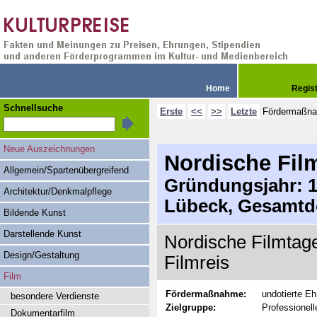
Home
Regis
Schnellsuche
Erste
<<
>>
Letzte
Fördermaßn
Neue Auszeichnungen
Nordische Fil
Allgemein/Spartenübergreifend
Gründungsjahr: 19
Architektur/Denkmalpflege
Lübeck, Gesamtd
Bildende Kunst
Darstellende Kunst
Nordische Filmtage
Design/Gestaltung
Filmreis
Film
Fördermaßnahme:
undotierte Eh
besondere Verdienste
Zielgruppe:
Professionell
Dokumentarfilm