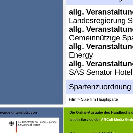
allg. Veranstaltu
Landesregierung S
allg. Veranstaltu
Gemeinnützige Spa
allg. Veranstaltu
Energy
allg. Veranstaltu
SAS Senator Hotel
Spartenzuordnung
Film > Spielfilm
Hauptsparte
wurde unterstützt von
Die Online-Ausgabe des Handbuchs d
ist ein Service der
ARCult Media Gm