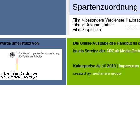
Spartenzuordnung
Film > besondere Verdienste
Hauptsp
Film > Dokumentarfilm
----------
Film > Spielfilm
----------
wurde unterstützt von
Die Online-Ausgabe des Handbuchs d
ist ein Service der
ARCult Media Gm
Kulturpreise.de | © 2013 |
Impressum
created by
medianale group