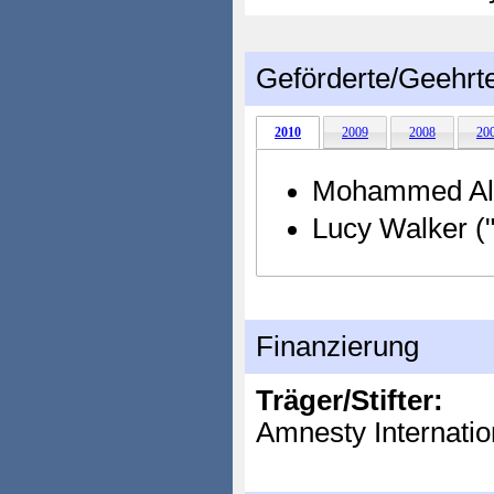
Geförderte/Geehrt
2010
2009
2008
20
Mohammed Al-D
Lucy Walker (
Finanzierung
Träger/Stifter:
Amnesty Internatio