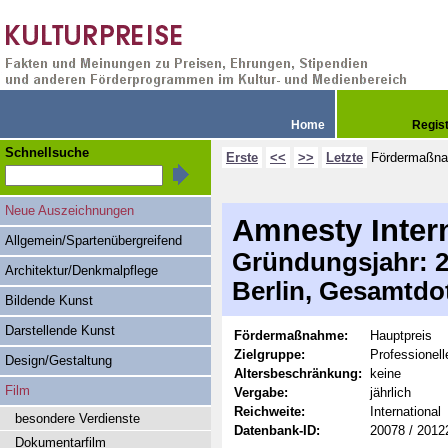
Home
Regis
Schnellsuche
Erste
<<
>>
Letzte
Fördermaßn
Neue Auszeichnungen
Amnesty Intern
Allgemein/Spartenübergreifend
Gründungsjahr: 20
Architektur/Denkmalpflege
Berlin, Gesamtdo
Bildende Kunst
Darstellende Kunst
Fördermaßnahme:
Hauptpreis
Zielgruppe:
Professionel
Design/Gestaltung
Altersbeschränkung:
keine
Film
Vergabe:
jährlich
Reichweite:
International
besondere Verdienste
Datenbank-ID:
20078 / 2012
Dokumentarfilm