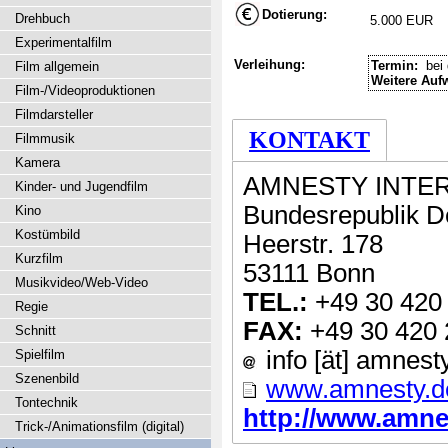
Dotierung:
Drehbuch
5.000 EUR
Experimentalfilm
Verleihung:
Termin:
bei 
Film allgemein
Weitere Auf
Film-/Videoproduktionen
Filmdarsteller
KONTAKT
Filmmusik
Kamera
AMNESTY INTERN
Kinder- und Jugendfilm
Bundesrepublik D
Kino
Kostümbild
Heerstr. 178
Kurzfilm
53111 Bonn
Musikvideo/Web-Video
TEL.:
+49 30 420
Regie
FAX:
+49 30 420 
Schnitt
info [ät] amnest
Spielfilm
Szenenbild
www.amnesty.d
Tontechnik
http://www.amnes
Trick-/Animationsfilm (digital)