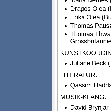
Ioana Nemes (
Dragos Olea (
Erika Olea (B
Thomas Pausz 
Thomas Thwait
Grossbritanni
KUNSTKOORDIN
Juliane Beck (
LITERATUR:
Qassim Hadda
MUSIK-KLANG:
David Brynjar