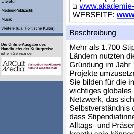
Literatur
www.akademie-s
Medien/Publizistik
WEBSEITE:
www.
Musik
Weitere (u.a. Politische Kultur)
Beschreibung
Die Online-Ausgabe des
Mehr als 1.700 Sti
Handbuchs der Kulturpreise
ist ein Service der
Ländern nutzten di
Gründung im Jahr 
Projekte umzusetz
Sie bilden für die 
wichtiges globales 
Netzwerk, das sich
Selbstverständnis 
dass Stipendiatinn
Alltags- und Präse