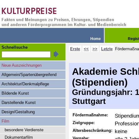
Home
Regis
Schnellsuche
Erste
<<
>>
Letzte
Fördermaßn
Neue Auszeichnungen
Akademie Schl
Allgemein/Spartenübergreifend
(Stipendien)
Architektur/Denkmalpflege
Gründungsjahr: 19
Bildende Kunst
Stuttgart
Darstellende Kunst
Design/Gestaltung
Fördermaßnahme:
Stipendiu
Film
Zielgruppe:
Professio
besondere Verdienste
Altersbeschränkung:
keine
Dokumentarfilm
Vergabe: