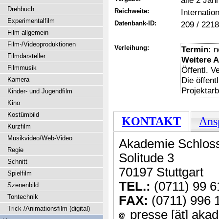
alle 2 Jah
Drehbuch
Reichweite:
Internation
Experimentalfilm
Datenbank-ID:
209 / 2218
Film allgemein
Film-/Videoproduktionen
Verleihung:
Termin:
n
Filmdarsteller
Weitere 
Filmmusik
Öffentl. 
Die öffent
Kamera
Projektarbe
Kinder- und Jugendfilm
Kino
Kostümbild
KONTAKT
Ans
Kurzfilm
Musikvideo/Web-Video
Akademie Schloss
Regie
Solitude 3
Schnitt
70197 Stuttgart
Spielfilm
TEL.:
(0711) 99 6
Szenenbild
Tontechnik
FAX:
(0711) 996 
Trick-/Animationsfilm (digital)
presse [ät] akad