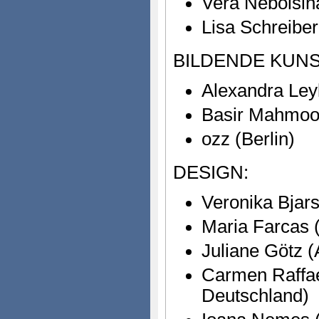
Vera Nebolsin
Lisa Schreibe
BILDENDE KUNS
Alexandra Leyk
Basir Mahmood
ozz (Berlin)
DESIGN:
Veronika Bjar
Maria Farcas 
Juliane Götz (
Carmen Raffael
Deutschland)