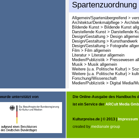
Spartenzuordnung
Allgemein/Spartenübergreifend > ver
Architektur/Denkmalpflege > Architek
Bildende Kunst > Bildende Kunst all
Darstellende Kunst > Darstellende K
Design/Gestaltung > Design allgemei
Design/Gestaltung > Kunsthandwerk 
Design/Gestaltung > Fotografie allge
Film > Film allgemein
Literatur > Literatur allgemein
Medien/Publizistik > Pressewesen al
Musik > Musik allgemein
Weitere (u.a. Politische Kultur) > So
Weitere (u.a. Politische Kultur) > ku
Forschung/Wissenschaft
Medien/Publizistik > Digital Media/M
wurde unterstützt von
Die Online-Ausgabe des Handbuchs d
ist ein Service der
ARCult Media Gm
Kulturpreise.de | © 2013 |
Impressum
created by
medianale group