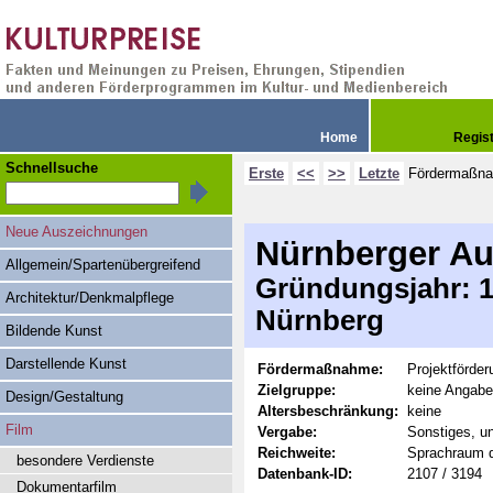
Home
Regis
Schnellsuche
Erste
<<
>>
Letzte
Fördermaßn
Neue Auszeichnungen
Nürnberger Au
Allgemein/Spartenübergreifend
Gründungsjahr: 19
Architektur/Denkmalpflege
Nürnberg
Bildende Kunst
Darstellende Kunst
Fördermaßnahme:
Projektförder
Zielgruppe:
keine Angabe
Design/Gestaltung
Altersbeschränkung:
keine
Film
Vergabe:
Sonstiges, u
Reichweite:
Sprachraum 
besondere Verdienste
Datenbank-ID:
2107 / 3194
Dokumentarfilm