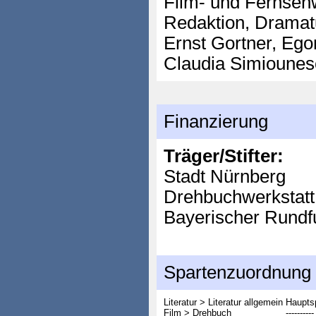
Film- und Fernsehw
Redaktion, Dramat
Ernst Gortner, Ego
Claudia Simiounesc
Finanzierung
Träger/Stifter:
Stadt Nürnberg
Drehbuchwerkstatt
Bayerischer Rundf
Spartenzuordnung
Literatur > Literatur allgemein
Haupts
Film > Drehbuch
----------