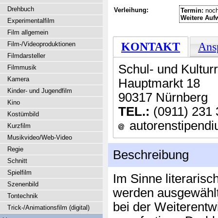
Drehbuch
Verleihung:
Termin:
noch
Weitere Auf
Experimentalfilm
Film allgemein
Film-/Videoproduktionen
KONTAKT
Ans
Filmdarsteller
Schul- und Kultur
Filmmusik
Kamera
Hauptmarkt 18
Kinder- und Jugendfilm
90317 Nürnberg
Kino
TEL.:
(0911) 231 
Kostümbild
autorenstipendiu
Kurzfilm
Musikvideo/Web-Video
Regie
Beschreibung
Schnitt
Spielfilm
Im Sinne literaris
Szenenbild
werden ausgewählt
Tontechnik
bei der Weiterentw
Trick-/Animationsfilm (digital)