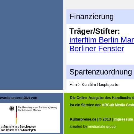
Finanzierung
Träger/Stifter:
interfilm Berlin 
Berliner Fenster
Spartenzuordnung
Film > Kurzfilm
Hauptsparte
wurde unterstützt von
Die Online-Ausgabe des Handbuchs d
ist ein Service der
ARCult Media Gm
Kulturpreise.de | © 2013 |
Impressum
created by
medianale group