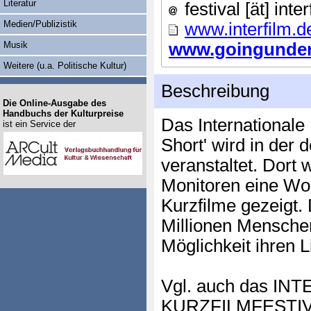
Literatur
festival [ät] inte
Medien/Publizistik
www.interfilm.d
Musik
www.goingunderg
Weitere (u.a. Politische Kultur)
Beschreibung
Die Online-Ausgabe des
Handbuchs der Kulturpreise
Das Internationale K
ist ein Service der
Short' wird in der 
veranstaltet. Dort
Monitoren eine Woc
Kurzfilme gezeigt. 
Millionen Menschen
Möglichkeit ihren L
Vgl. auch das I
KURZFILMFESTIVAL