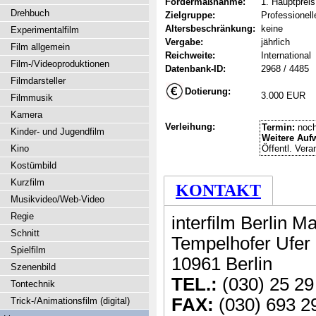
Fördermaßnahme:
1. Hauptpreis
Drehbuch
Zielgruppe:
Professionel
Altersbeschränkung:
keine
Experimentalfilm
Vergabe:
jährlich
Film allgemein
Reichweite:
International
Film-/Videoproduktionen
Datenbank-ID:
2968 / 4485
Filmdarsteller
Dotierung:
3.000 EUR
Filmmusik
Kamera
Verleihung:
Termin:
noch
Kinder- und Jugendfilm
Weitere Auf
Kino
Öffentl. Vera
Kostümbild
Kurzfilm
KONTAKT
Musikvideo/Web-Video
Regie
interfilm Berlin
Schnitt
Tempelhofer Ufer
Spielfilm
10961 Berlin
Szenenbild
TEL.:
(030) 25 29
Tontechnik
FAX:
(030) 693 2
Trick-/Animationsfilm (digital)