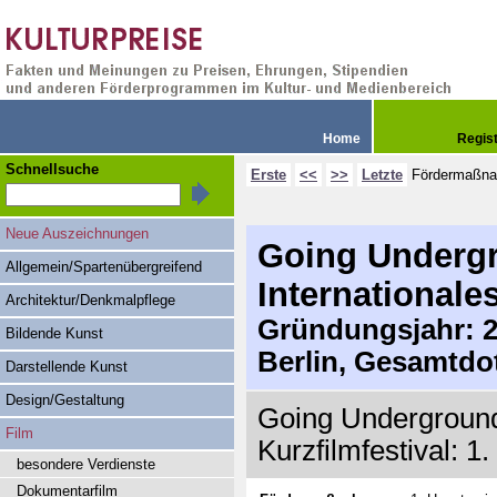
Home
Regis
Schnellsuche
Erste
<<
>>
Letzte
Fördermaßn
Neue Auszeichnungen
Going Undergr
Allgemein/Spartenübergreifend
Internationales
Architektur/Denkmalpflege
Gründungsjahr: 20
Bildende Kunst
Berlin, Gesamtdo
Darstellende Kunst
Design/Gestaltung
Going Underground 
Film
Kurzfilmfestival: 1
besondere Verdienste
Dokumentarfilm