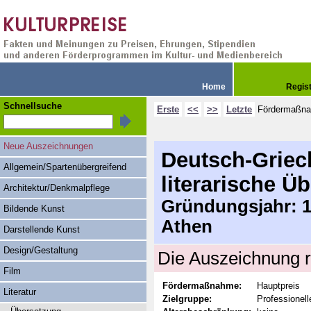
Home
Regis
Schnellsuche
Erste
<<
>>
Letzte
Fördermaßn
Neue Auszeichnungen
Deutsch-Griech
Allgemein/Spartenübergreifend
literarische Ü
Architektur/Denkmalpflege
Gründungsjahr: 19
Bildende Kunst
Athen
Darstellende Kunst
Design/Gestaltung
Die Auszeichnung r
Film
Fördermaßnahme:
Hauptpreis
Literatur
Zielgruppe:
Professionel