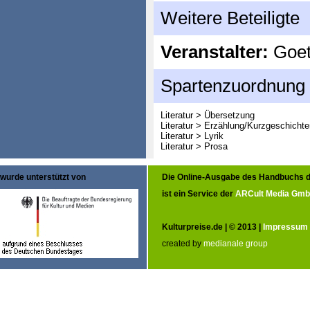
Weitere Beteiligte
Veranstalter:
Goeth
Spartenzuordnung
Literatur > Übersetzung
Literatur > Erzählung/Kurzgeschichte
Literatur > Lyrik
Literatur > Prosa
wurde unterstützt von
Die Online-Ausgabe des Handbuchs d
ist ein Service der
ARCult Media Gm
Kulturpreise.de | © 2013 |
Impressum
created by
medianale group