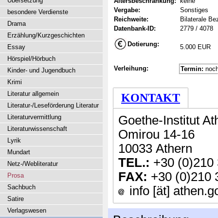
Übersetzung
Altersbeschränkung:
keine
Vergabe:
Sonstiges
besondere Verdienste
Reichweite:
Bilaterale B
Drama
Datenbank-ID:
2779 / 4078
Erzählung/Kurzgeschichten
Dotierung:
Essay
5.000 EUR
Hörspiel/Hörbuch
Verleihung:
Termin:
noch
Kinder- und Jugendbuch
Krimi
Literatur allgemein
KONTAKT
Literatur-/Leseförderung Literatur
Literaturvermittlung
Goethe-Institut At
Literaturwissenschaft
Omirou 14-16
Lyrik
10033 Athern
Mundart
TEL.:
+30 (0)210
Netz-/Webliteratur
FAX:
+30 (0)210 
Prosa
Sachbuch
info [ät] athen.g
Satire
Verlagswesen