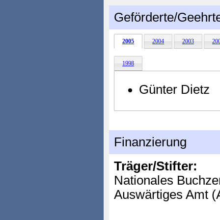
Geförderte/Geehrt
2005
2004
2003
20
1998
Günter Dietz
Finanzierung
Träger/Stifter:
Nationales Buchze
Auswärtiges Amt (