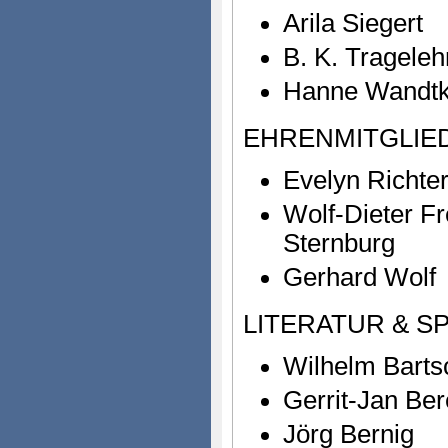
Arila Siegert
B. K. Trageleh
Hanne Wandt
EHRENMITGLIE
Evelyn Richte
Wolf-Dieter Fr
Sternburg
Gerhard Wolf
LITERATUR & S
Wilhelm Barts
Gerrit-Jan Ber
Jörg Bernig