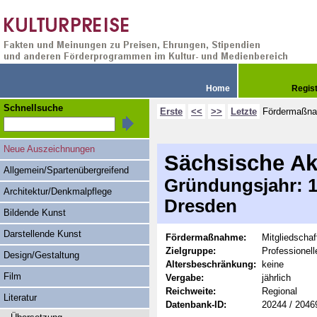
Home
Regis
Schnellsuche
Erste
<<
>>
Letzte
Fördermaßn
Neue Auszeichnungen
Sächsische Ak
Allgemein/Spartenübergreifend
Gründungsjahr: 19
Architektur/Denkmalpflege
Dresden
Bildende Kunst
Darstellende Kunst
Fördermaßnahme:
Mitgliedschaf
Zielgruppe:
Professionell
Design/Gestaltung
Altersbeschränkung:
keine
Film
Vergabe:
jährlich
Reichweite:
Regional
Literatur
Datenbank-ID:
20244 / 2046