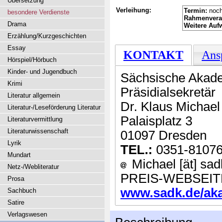
Übersetzung
Verleihung:
Termin:
noch
besondere Verdienste
Rahmenvera
Drama
Weitere Auf
Erzählung/Kurzgeschichten
Essay
KONTAKT
Ans
Hörspiel/Hörbuch
Kinder- und Jugendbuch
Sächsische Akade
Krimi
Präsidialsekretär
Literatur allgemein
Dr. Klaus Michael
Literatur-/Leseförderung Literatur
Palaisplatz 3
Literaturvermittlung
Literaturwissenschaft
01097 Dresden
Lyrik
TEL.:
0351-8107
Mundart
Michael [ät] sad
Netz-/Webliteratur
PREIS-WEBSEIT
Prosa
www.sadk.de/aka
Sachbuch
Satire
Verlagswesen