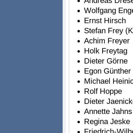
Andreas Dres
Wolfgang Eng
Ernst Hirsch
Stefan Frey (K
Achim Freyer
Holk Freytag
Dieter Görne
Egon Günther
Michael Heini
Rolf Hoppe
Dieter Jaenic
Annette Jahns
Regina Jeske
Friedrich-Wil