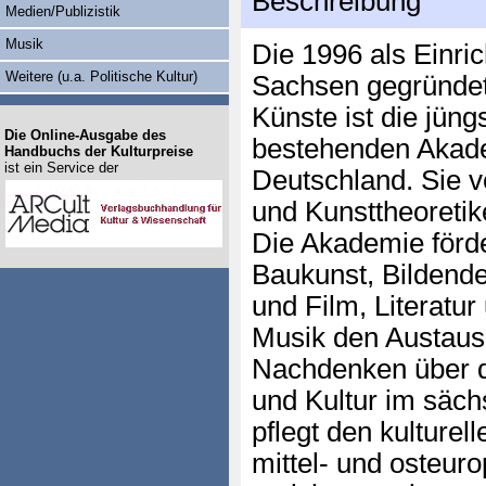
Beschreibung
Medien/Publizistik
Musik
Die 1996 als Einri
Weitere (u.a. Politische Kultur)
Sachsen gegründe
Künste ist die jüng
Die Online-Ausgabe des
bestehenden Akade
Handbuchs der Kulturpreise
ist ein Service der
Deutschland. Sie v
und Kunsttheoretik
Die Akademie förde
Baukunst, Bildende
und Film, Literatu
Musik den Austausc
Nachdenken über d
und Kultur im säc
pflegt den kulture
mittel- und osteur