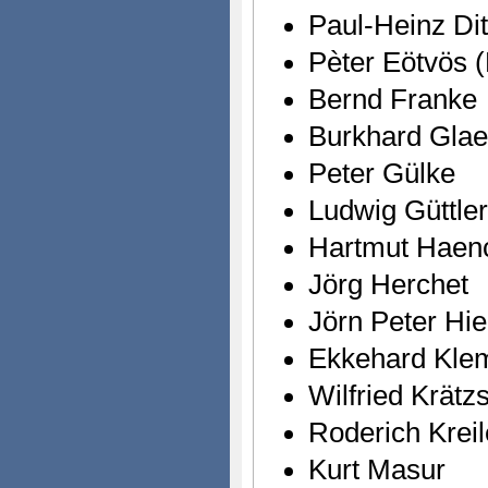
Paul-Heinz Dit
Pèter Eötvös (
Bernd Franke
Burkhard Glae
Peter Gülke
Ludwig Güttler
Hartmut Haen
Jörg Herchet
Jörn Peter Hie
Ekkehard Kl
Wilfried Krät
Roderich Kreil
Kurt Masur