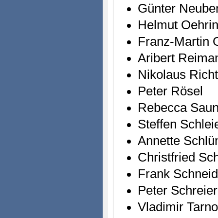
Günter Neuber
Helmut Oehri
Franz-Martin 
Aribert Reima
Nikolaus Rich
Peter Rösel
Rebecca Saund
Steffen Schle
Annette Schlü
Christfried Sc
Frank Schneid
Peter Schreier
Vladimir Tarno