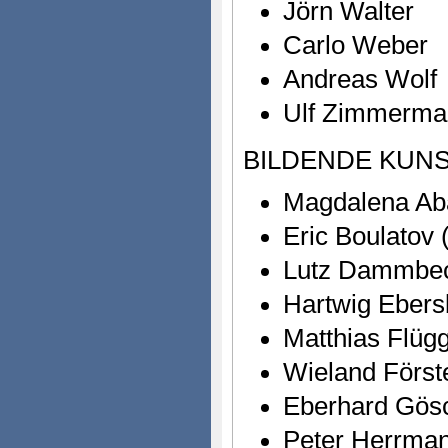
Jörn Walter
Carlo Weber
Andreas Wolf
Ulf Zimmerma
BILDENDE KUNS
Magdalena Aba
Eric Boulatov 
Lutz Dammbe
Hartwig Eber
Matthias Flüg
Wieland Först
Eberhard Gös
Peter Herrma