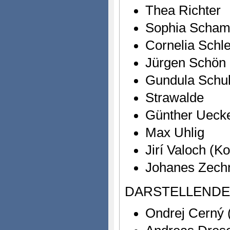
Thea Richter
Sophia Scha
Cornelia Schl
Jürgen Schön
Gundula Schu
Strawalde
Günther Ueck
Max Uhlig
Jirí Valoch (Ko
Johanes Zechn
DARSTELLENDE 
Ondrej Cerný (