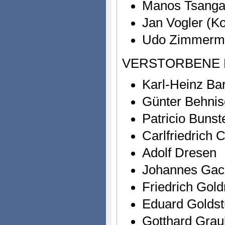
Manos Tsanga
Jan Vogler (Ko
Udo Zimmerm
VERSTORBENE 
Karl-Heinz Ba
Günter Behnis
Patricio Bunst
Carlfriedrich 
Adolf Dresen
Johannes Ga
Friedrich Gol
Eduard Goldst
Gotthard Grau