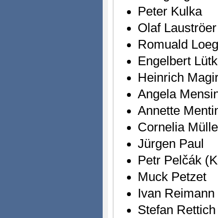
Peter Kulka
Olaf Lauströer
Romuald Loegl
Engelbert Lüt
Heinrich Magir
Angela Mensi
Annette Menti
Cornelia Mülle
Jürgen Paul
Petr Pelčák (K
Muck Petzet
Ivan Reimann
Stefan Rettich