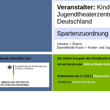
Veranstalter:
Kind
Jugendtheaterzent
Deutschland
Spartenzuordnung
Literatur > Drama
Darstellende Kunst > Kinder- und Ju
wurde unterstützt von
Die Online-Ausgabe des Handbuchs d
ist ein Service der
ARCult Media Gm
Kulturpreise.de | © 2013 |
Impressum
created by
medianale group