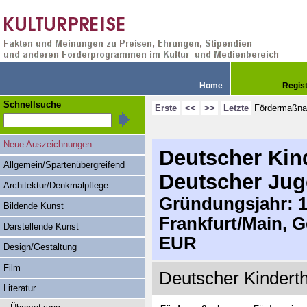
Home
Regis
Schnellsuche
Erste
<<
>>
Letzte
Fördermaßn
Neue Auszeichnungen
Deutscher Kin
Allgemein/Spartenübergreifend
Deutscher Jug
Architektur/Denkmalpflege
Gründungsjahr: 19
Bildende Kunst
Frankfurt/Main, 
Darstellende Kunst
EUR
Design/Gestaltung
Film
Deutscher Kinderth
Literatur