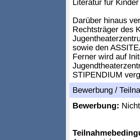
Literatur für Kinde
Darüber hinaus ver
Rechtsträger des K
Jugentheaterzent
sowie den ASSIT
Ferner wird auf Ini
Jugendtheaterzen
STIPENDIUM verg
Bewerbung / Teil
Bewerbung:
Nicht
Teilnahmebeding