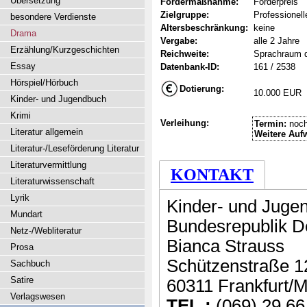
Übersetzung
Fördermaßnahme:
Förderpreis
Zielgruppe:
Professionell
besondere Verdienste
Altersbeschränkung:
keine
Drama
Vergabe:
alle 2 Jahre
Erzählung/Kurzgeschichten
Reichweite:
Sprachraum 
Essay
Datenbank-ID:
161 / 2538
Hörspiel/Hörbuch
Dotierung:
10.000 EUR
Kinder- und Jugendbuch
Krimi
Verleihung:
Termin:
noch
Literatur allgemein
Weitere Auf
Literatur-/Leseförderung Literatur
Literaturvermittlung
KONTAKT
Literaturwissenschaft
Lyrik
Kinder- und Jugen
Mundart
Bundesrepublik D
Netz-/Webliteratur
Bianca Strauss
Prosa
Schützenstraße 1
Sachbuch
Satire
60311 Frankfurt/M
Verlagswesen
TEL.:
(069) 29 66