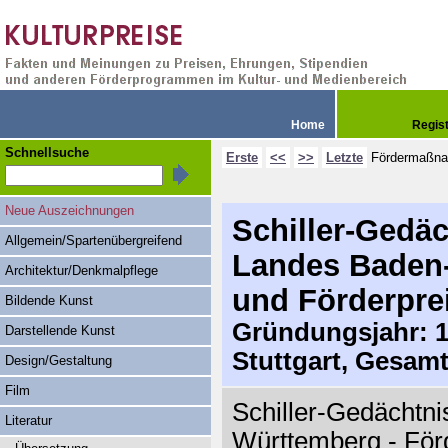
Home
Regis
Schnellsuche
Erste
<<
>>
Letzte
Fördermaßn
Neue Auszeichnungen
Schiller-Gedäc
Allgemein/Spartenübergreifend
Landes Baden-
Architektur/Denkmalpflege
und Förderpre
Bildende Kunst
Gründungsjahr: 19
Darstellende Kunst
Stuttgart, Gesam
Design/Gestaltung
Film
Schiller-Gedächtn
Literatur
Württemberg - För