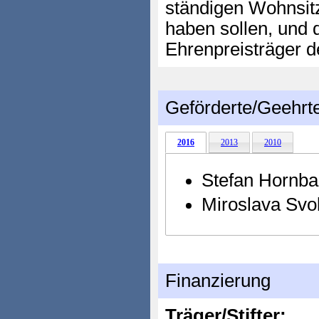
ständigen Wohnsit
haben sollen, und 
Ehrenpreisträger d
Geförderte/Geehrt
2016
2013
2010
Stefan Hornb
Miroslava Svo
Finanzierung
Träger/Stifter: