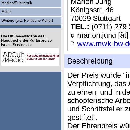
Marion Jung
Medien/Publizistik
Königsstr. 46
Musik
70029 Stuttgart
Weitere (u.a. Politische Kultur)
TEL.:
(0711) 279 
marion.jung [ät
Die Online-Ausgabe des
Handbuchs der Kulturpreise
www.mwk-bw.d
ist ein Service der
Beschreibung
Der Preis wurde "
Verpflichtung, das
zu ehren, und in d
schöpferische Arbe
und Schriftsteller 
gestiftet .
Der Ehrenpreis würd