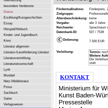
Übersetzung
besondere Verdienste
Fördermaßnahme:
Förderpreis,
Drama
Zielgruppe:
Professionel
Erzählung/Kurzgeschichten
Altersbeschränkung:
keine
Vergabe:
alle 3 Jahre
Essay
Reichweite:
Sprachraum 
Hörspiel/Hörbuch
Datenbank-ID:
507 / 7538
Kinder- und Jugendbuch
Dotierung:
Krimi
7.500 EUR
Literatur allgemein
Verleihung:
Termin:
noch
Literatur-/Leseförderung Literatur
Weitere Auf
Literaturvermittlung
Die Verleihun
statt.
Literaturwissenschaft
Lyrik
Mundart
KONTAKT
Netz-/Webliteratur
Ministerium für W
Prosa
Sachbuch
Kunst Baden-Wür
Satire
Pressestelle
Verlagswesen