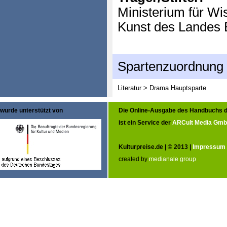
Ministerium für Wi
Kunst des Landes
Spartenzuordnung
Literatur > Drama
Hauptsparte
wurde unterstützt von
Die Online-Ausgabe des Handbuchs d
ist ein Service der
ARCult Media Gm
Kulturpreise.de | © 2013 |
Impressum
created by
medianale group