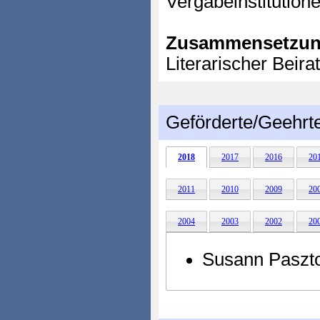
Vergabeinstitution
Zusammensetzun
Literarischer Beir
Geförderte/Geehrt
2018
2017
2016
20
2011
2010
2009
20
2004
2003
2002
20
Susann Paszt