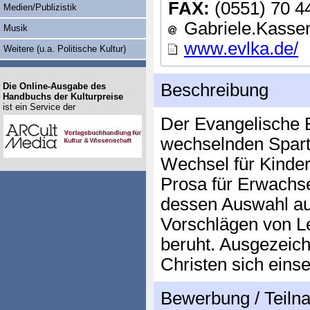
FAX:
(0551) 70 4
Medien/Publizistik
Gabriele.Kassenb
Musik
www.evlka.de/
Weitere (u.a. Politische Kultur)
Beschreibung
Die Online-Ausgabe des
Handbuchs der Kulturpreise
ist ein Service der
Der Evangelische B
wechselnden Sparte
Wechsel für Kinder
Prosa für Erwachsen
dessen Auswahl aus
Vorschlägen von L
beruht. Ausgezeich
Christen sich eins
Bewerbung / Teil