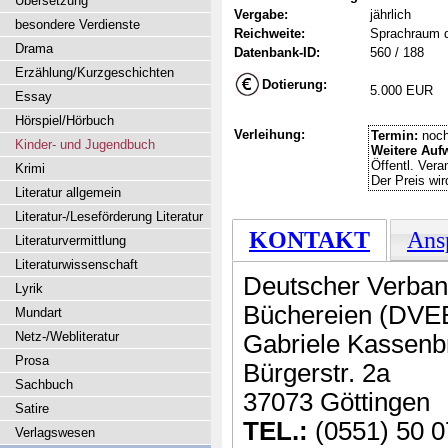
Übersetzung
Vergabe:
jährlich
besondere Verdienste
Reichweite:
Sprachraum 
Drama
Datenbank-ID:
560 / 188
Erzählung/Kurzgeschichten
Dotierung:
5.000 EUR
Essay
Hörspiel/Hörbuch
Verleihung:
Termin:
noch
Kinder- und Jugendbuch
Weitere Auf
Öffentl. Vera
Krimi
Der Preis wi
Literatur allgemein
Literatur-/Leseförderung Literatur
KONTAKT
Ans
Literaturvermittlung
Literaturwissenschaft
Deutscher Verban
Lyrik
Büchereien (DVE
Mundart
Netz-/Webliteratur
Gabriele Kassenb
Prosa
Bürgerstr. 2a
Sachbuch
37073 Göttingen
Satire
TEL.:
(0551) 50 0
Verlagswesen