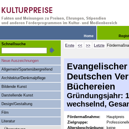
Home
Regis
Schnellsuche
Erste
<<
>>
Letzte
Fördermaßn
Neue Auszeichnungen
Evangelischer
Allgemein/Spartenübergreifend
Deutschen Ver
Architektur/Denkmalpflege
Büchereien
Bildende Kunst
Gründungsjahr: 19
Darstellende Kunst
wechselnd, Gesa
Design/Gestaltung
Film
Fördermaßnahme:
Hauptpreis
Literatur
Zielgruppe:
Professionell
Altersbeschränkung:
keine