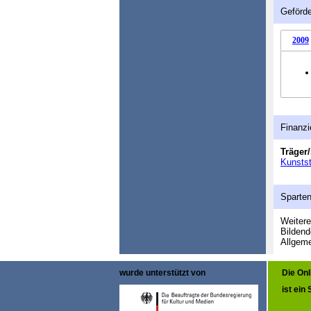
Geförde
2009
Finanzi
Träger/
Kunsts
Sparte
Weitere
Bildend
Allgeme
wurde unterstützt von
Die On
ist ein