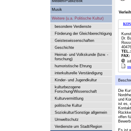
Medien/Publizistik
Musik
Verlei
Weitere (u.a. Politische Kultur)
KON
besondere Verdienste
Förderung der Gleichberechtigung
Kunst
Dr. B
Geisteswissenschaften
Rosss
40476
Geschichte
TEL.
Heimat- und Volkskunde (bzw. -
FAX:
forschung)
inf
humoristische Ehrung
ww
interkulturelle Verständigung
Kinder- und Jugendkultur
Beschr
kulturbezogene
Die Kun
Forschung/Wissenschaft
Nordrhe
Kulturvermittlung
und Kün
ist es,
politische Kultur
Kontakt
Soziokultur/Sonstige allgemein
Rückkeh
offen f
Umweltschutz
Bewerbu
Verdienste um Stadt/Region
Es ist 