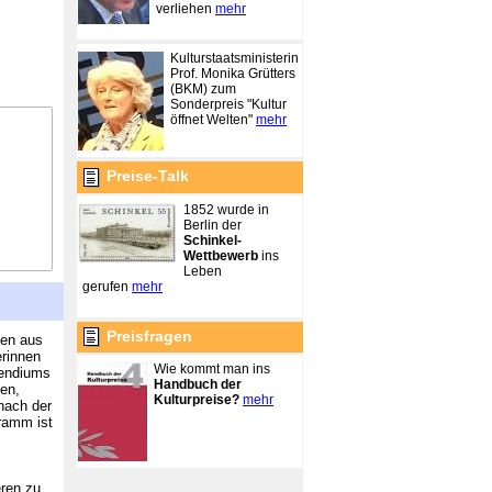
verliehen
mehr
Kulturstaatsministerin
Prof. Monika Grütters
(BKM) zum
Sonderpreis "Kultur
öffnet Welten"
mehr
Preise-Talk
1852 wurde in
Berlin der
Schinkel-
Wettbewerb
ins
Leben
gerufen
mehr
Preisfragen
nen aus
erinnen
Wie kommt man ins
pendiums
Handbuch der
nen,
Kulturpreise?
mehr
nach der
ramm ist
eren zu