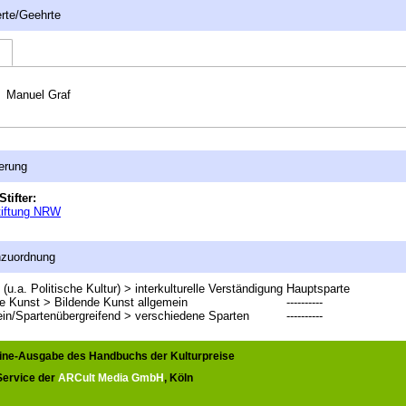
rte/Geehrte
Manuel Graf
erung
Stifter:
tiftung NRW
nzuordnung
 (u.a. Politische Kultur) > interkulturelle Verständigung
Hauptsparte
e Kunst > Bildende Kunst allgemein
----------
in/Spartenübergreifend > verschiedene Sparten
----------
line-Ausgabe des Handbuchs der Kulturpreise
 Service der
ARCult Media GmbH
, Köln