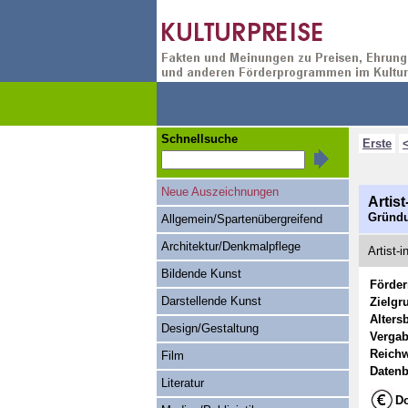
Schnellsuche
Erste
Neue Auszeichnungen
Artis
Gründu
Allgemein/Spartenübergreifend
Architektur/Denkmalpflege
Artist-
Bildende Kunst
Förde
Darstellende Kunst
Zielgr
Alters
Design/Gestaltung
Vergab
Reichw
Film
Datenb
Literatur
Do