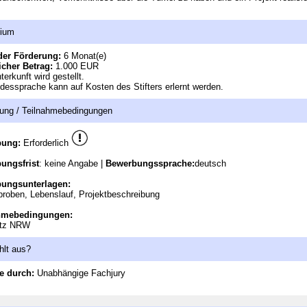
dium
der Förderung:
6 Monat(e)
icher Betrag:
1.000 EUR
terkunft wird gestellt.
dessprache kann auf Kosten des Stifters erlernt werden.
ung / Teilnahmebedingungen
bung:
Erforderlich
ungsfrist
: keine Angabe |
Bewerbungssprache:
deutsch
ungsunterlagen:
proben, Lebenslauf, Projektbeschreibung
hmebedingungen:
tz NRW
hlt aus?
e durch:
Unabhängige Fachjury