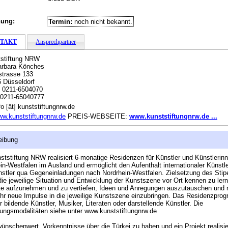
hung:
Termin:
noch nicht bekannt.
TAKT
Ansprechpartner
stiftung NRW
arbara Könches
trasse 133
 Düsseldorf
:
0211-6504070
0211-65040777
o [ät] kunststiftungnrw.de
w.kunststiftungnrw.de
PREIS-WEBSEITE:
www.kunststiftungnrw.de ...
eibung
ststiftung NRW realisiert 6-monatige Residenzen für Künstler und Künstlerin
in-Westfalen im Ausland und ermöglicht den Aufenthalt internationaler Künstl
stler qua Gegeneinladungen nach Nordrhein-Westfalen. Zielsetzung des Sti
 die jeweilige Situation und Entwicklung der Kunstszene vor Ort kennen zu ler
e aufzunehmen und zu vertiefen, Ideen und Anregungen auszutauschen und 
r neue Impulse in die jeweilige Kunstszene einzubringen. Das Residenzprog
ür bildende Künstler, Musiker, Literaten oder darstellende Künstler. Die
ngsmodalitäten siehe unter www.kunststiftungnrw.de
wünschenwert, Vorkenntnisse über die Türkei zu haben und ein Projekt realisi