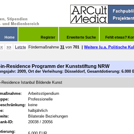
Home
Register
Erweiterte Suche
Fehlt etwas? Kor
<<
>>
Letzte
Fördermaßnahme
31
von
701
|
Weitere (u.a. Politische Kul
t-in-Residence Programm der Kunststiftung NRW
ngsjahr: 2009, Ort der Verleihung: Düsseldorf, Gesamtdotierung: 6.000
in-Residence Istanbul Bildende Kunst
rmaßnahme:
Arbeitsstipendium
uppe:
Professionelle
beschränkung:
keine
e:
halbjährlich
eite:
Bilaterale Beziehungen
ank-ID:
20038 / 20056
tierung:
6.000 EUR