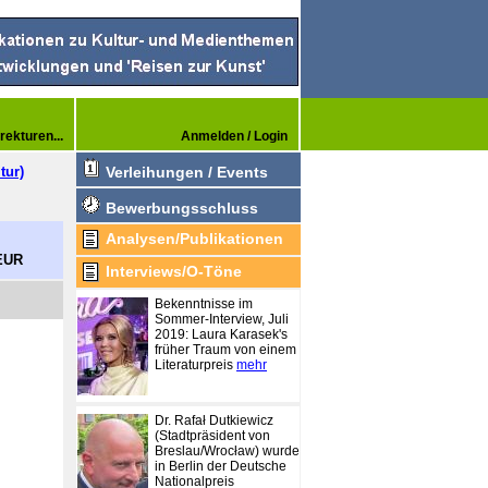
rekturen...
Anmelden / Login
tur)
Verleihungen / Events
Bewerbungsschluss
Analysen/Publikationen
 EUR
Interviews/O-Töne
Bekenntnisse im
Sommer-Interview, Juli
2019: Laura Karasek's
früher Traum von einem
Literaturpreis
mehr
Dr. Rafał Dutkiewicz
(Stadtpräsident von
Breslau/Wrocław) wurde
in Berlin der Deutsche
Nationalpreis