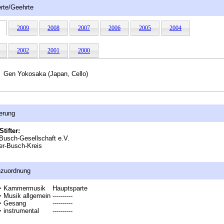
rte/Geehrte
2009
2008
2007
2006
2005
2004
2002
2001
2000
Gen Yokosaka (Japan, Cello)
erung
Stifter:
Busch-Gesellschaft e.V.
er-Busch-Kreis
nzuordnung
> Kammermusik
Hauptsparte
> Musik allgemein
----------
> Gesang
----------
 instrumental
----------