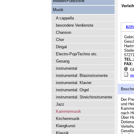
Medien/Publizistik
Verlei
Musik
A cappella
besondere Verdienste
KON
Chanson
Gebrü
Chor
Gesch
Hartm
Dirigat
Steil
Electro-Pop/Techno etc.
57271
TEL.
Gesang
FAX:
instrumental
GB
ww
instrumental: Blasinstrumente
instrumental: Klavier
Beschr
instrumental: Orgel
instrumental: Streichinstrumente
Der Pre
und Hei
Jazz
Kammer
Kammermusik
nach H
Über Hä
Kirchenmusik
Dotieru
Klangkunst
Verleih
Gesells
Klassik