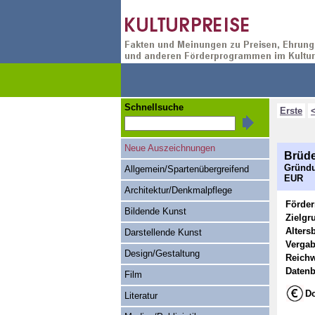
Schnellsuche
Erste
Neue Auszeichnungen
Brüde
Gründu
Allgemein/Spartenübergreifend
EUR
Architektur/Denkmalpflege
Förde
Bildende Kunst
Zielgr
Alters
Darstellende Kunst
Vergab
Design/Gestaltung
Reichw
Datenb
Film
Do
Literatur