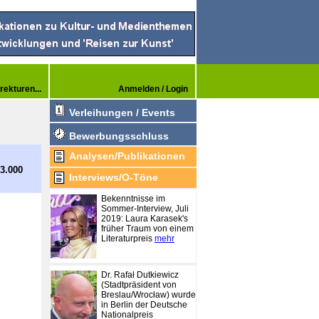
rekturen...
Anmelden / Login
Verleihungen / Events
Bewerbungsschluss
Analysen/Publikationen
3.000
Interviews/O-Töne
Bekenntnisse im
Sommer-Interview, Juli
2019: Laura Karasek's
früher Traum von einem
Literaturpreis
mehr
Dr. Rafał Dutkiewicz
(Stadtpräsident von
Breslau/Wrocław) wurde
in Berlin der Deutsche
Nationalpreis