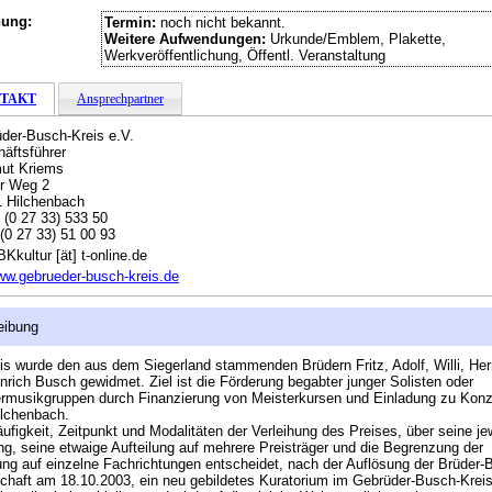
hung:
Termin:
noch nicht bekannt.
Weitere Aufwendungen:
Urkunde/Emblem, Plakette,
Werkveröffentlichung, Öffentl. Veranstaltung
TAKT
Ansprechpartner
der-Busch-Kreis e.V.
äftsführer
ut Kriems
er Weg 2
 Hilchenbach
:
(0 27 33) 533 50
(0 27 33) 51 00 93
Kkultur [ät] t-online.de
w.gebrueder-busch-kreis.de
eibung
is wurde den aus dem Siegerland stammenden Brüdern Fritz, Adolf, Willi, H
nrich Busch gewidmet. Ziel ist die Förderung begabter junger Solisten oder
musikgruppen durch Finanzierung von Meisterkursen und Einladung zu Konz
ilchenbach.
ufigkeit, Zeitpunkt und Modalitäten der Verleihung des Preises, über seine je
ng, seine etwaige Aufteilung auf mehrere Preisträger und die Begrenzung der
ung auf einzelne Fachrichtungen entscheidet, nach der Auflösung der Brüder-
chaft am 18.10.2003, ein neu gebildetes Kuratorium im Gebrüder-Busch-Kreis