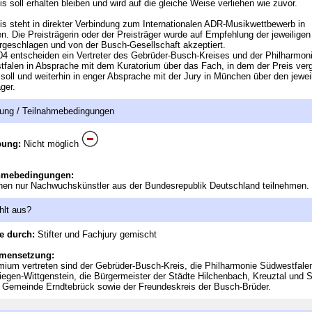
is soll erhalten bleiben und wird auf die gleiche Weise verliehen wie zuvor.
is steht in direkter Verbindung zum Internationalen ADR-Musikwettbewerb in
. Die Preisträgerin oder der Preisträger wurde auf Empfehlung der jeweiligen
rgeschlagen und von der Busch-Gesellschaft akzeptiert.
04 entscheiden ein Vertreter des Gebrüder-Busch-Kreises und der Philharmon
falen in Absprache mit dem Kuratorium über das Fach, in dem der Preis ver
soll und weiterhin in enger Absprache mit der Jury in München über den jewei
ger.
ung / Teilnahmebedingungen
bung:
Nicht möglich
hmebedingungen:
en nur Nachwuchskünstler aus der Bundesrepublik Deutschland teilnehmen.
hlt aus?
e durch:
Stifter und Fachjury gemischt
mensetzung:
ium vertreten sind der Gebrüder-Busch-Kreis, die Philharmonie Südwestfalen
iegen-Wittgenstein, die Bürgermeister der Städte Hilchenbach, Kreuztal und 
 Gemeinde Erndtebrück sowie der Freundeskreis der Busch-Brüder.