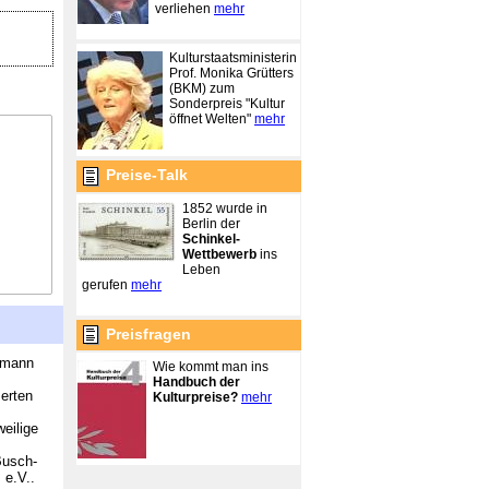
verliehen
mehr
Kulturstaatsministerin
Prof. Monika Grütters
(BKM) zum
Sonderpreis "Kultur
öffnet Welten"
mehr
Preise-Talk
1852 wurde in
Berlin der
Schinkel-
Wettbewerb
ins
Leben
gerufen
mehr
Preisfragen
ermann
Wie kommt man ins
Handbuch der
erten
Kulturpreise?
mehr
weilige
Busch-
 e.V..