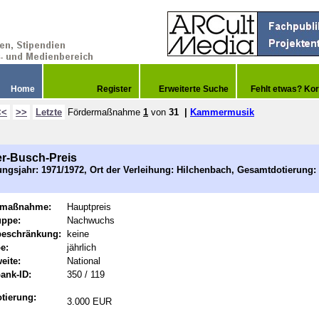
Home
Register
Erweiterte Suche
Fehlt etwas? Kor
<<
>>
Letzte
Fördermaßnahme
1
von
31
|
Kammermusik
r-Busch-Preis
ngsjahr: 1971/1972, Ort der Verleihung: Hilchenbach, Gesamtdotierung: 
rmaßnahme:
Hauptpreis
uppe:
Nachwuchs
beschränkung:
keine
e:
jährlich
eite:
National
ank-ID:
350 / 119
tierung:
3.000 EUR