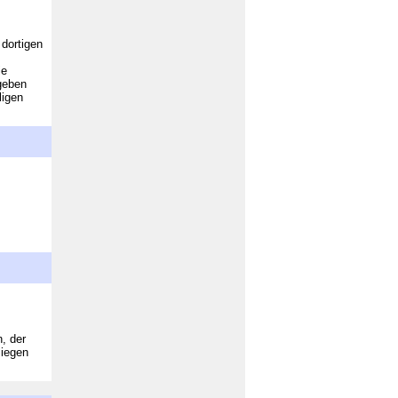
 dortigen
ie
geben
ligen
, der
Siegen