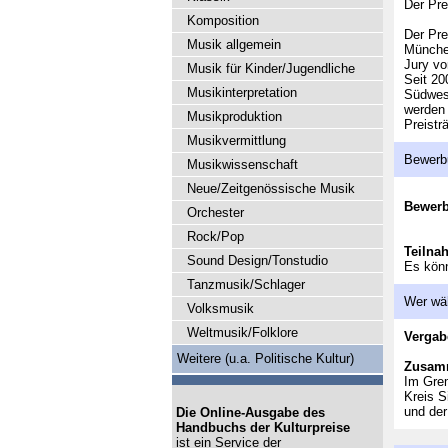
Der Pre
Komposition
Der Pre
Musik allgemein
München
Jury vo
Musik für Kinder/Jugendliche
Seit 20
Musikinterpretation
Südwest
werden 
Musikproduktion
Preisträ
Musikvermittlung
Bewerb
Musikwissenschaft
Neue/Zeitgenössische Musik
Bewer
Orchester
Rock/Pop
Teilna
Sound Design/Tonstudio
Es könn
Tanzmusik/Schlager
Wer wä
Volksmusik
Weltmusik/Folklore
Vergab
Weitere (u.a. Politische Kultur)
Zusam
Im Grem
Kreis S
und der
Die Online-Ausgabe des
Handbuchs der Kulturpreise
ist ein Service der