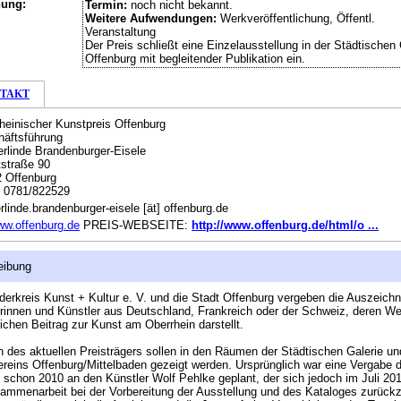
hung:
Termin:
noch nicht bekannt.
Weitere Aufwendungen:
Werkveröffentlichung, Öffentl.
Veranstaltung
Der Preis schließt eine Einzelausstellung in der Städtischen 
Offenburg mit begleitender Publikation ein.
TAKT
heinischer Kunstpreis Offenburg
äftsführung
erlinde Brandenburger-Eisele
straße 90
 Offenburg
:
0781/822529
rlinde.brandenburger-eisele [ät] offenburg.de
w.offenburg.de
PREIS-WEBSEITE:
http://www.offenburg.de/html/o ...
eibung
derkreis Kunst + Kultur e. V. und die Stadt Offenburg vergeben die Auszeich
rinnen und Künstler aus Deutschland, Frankreich oder der Schweiz, deren We
ichen Beitrag zur Kunst am Oberrhein darstellt.
n des aktuellen Preisträgers sollen in den Räumen der Städtischen Galerie u
reins Offenburg/Mittelbaden gezeigt werden. Ursprünglich war eine Vergabe 
 schon 2010 an den Künstler Wolf Pehlke geplant, der sich jedoch im Juli 20
ammenarbeit bei der Vorbereitung der Ausstellung und des Kataloges zurück