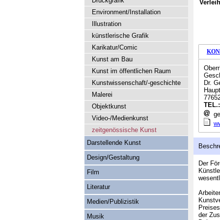
Druckgrafik
Verlei
Environment/Installation
Illustration
künstlerische Grafik
Karikatur/Comic
KON
Kunst am Bau
Oberr
Kunst im öffentlichen Raum
Gesch
Kunstwissenschaft/-geschichte
Dr. G
Haupt
Malerei
77652
TEL.
Objektkunst
ge
Video-/Medienkunst
ww
zeitgenössische Kunst
Darstellende Kunst
Beschr
Design/Gestaltung
Der För
Künstle
Film
wesentl
Literatur
Arbeite
Kunstve
Medien/Publizistik
Preises
der Zus
Musik