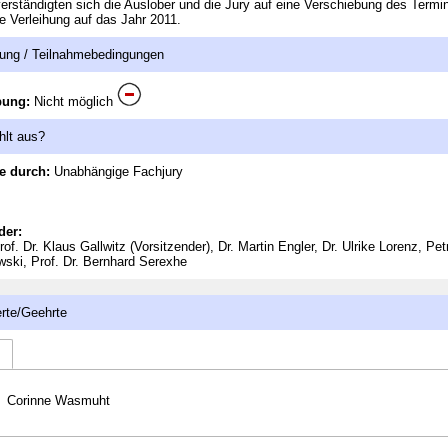
erständigten sich die Auslober und die Jury auf eine Verschiebung des Termin
te Verleihung auf das Jahr 2011.
ung / Teilnahmebedingungen
bung:
Nicht möglich
hlt aus?
e durch:
Unabhängige Fachjury
der:
of. Dr. Klaus Gallwitz (Vorsitzender), Dr. Martin Engler, Dr. Ulrike Lorenz, Pe
ski, Prof. Dr. Bernhard Serexhe
rte/Geehrte
Corinne Wasmuht