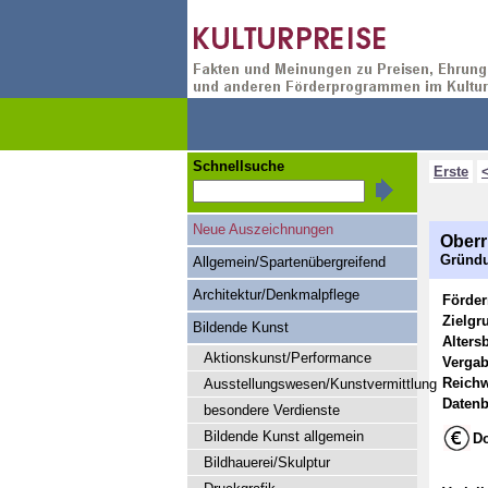
Schnellsuche
Erste
Neue Auszeichnungen
Oberr
Gründu
Allgemein/Spartenübergreifend
Architektur/Denkmalpflege
Förde
Zielgr
Bildende Kunst
Alters
Aktionskunst/Performance
Vergab
Reichw
Ausstellungswesen/Kunstvermittlung
Datenb
besondere Verdienste
Bildende Kunst allgemein
Do
Bildhauerei/Skulptur