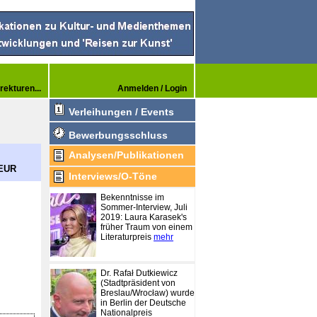
rekturen...
Anmelden / Login
Verleihungen / Events
Bewerbungsschluss
Analysen/Publikationen
 EUR
Interviews/O-Töne
Bekenntnisse im
Sommer-Interview, Juli
2019: Laura Karasek's
früher Traum von einem
Literaturpreis
mehr
Dr. Rafał Dutkiewicz
(Stadtpräsident von
Breslau/Wrocław) wurde
in Berlin der Deutsche
Nationalpreis