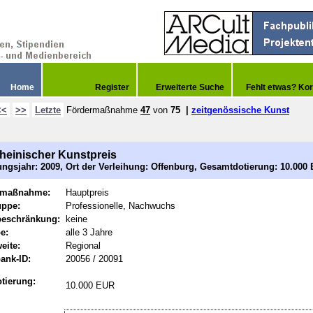
Home
Register
Erweiterte Suche
Fehlt etwas? Kor
<<
>>
Letzte
Fördermaßnahme
47
von
75
|
zeitgenössische Kunst
heinischer Kunstpreis
ngsjahr: 2009, Ort der Verleihung: Offenburg, Gesamtdotierung: 10.000
rmaßnahme:
Hauptpreis
uppe:
Professionelle, Nachwuchs
beschränkung:
keine
e:
alle 3 Jahre
eite:
Regional
ank-ID:
20056 / 20091
tierung:
10.000 EUR