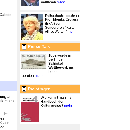
verliehen
mehr
Galerie
Kulturstaatsministerin
Prof. Monika Grütters
(BKM) zum
Sonderpreis "Kultur
öffnet Welten"
mehr
Preise-Talk
1852 wurde in
Berlin der
Schinkel-
Wettbewerb
ins
Leben
gerufen
mehr
Preisfragen
nung an
Wie kommt man ins
rk einen
Handbuch der
Kulturpreise?
mehr
nd des
des
10 aus
zog.