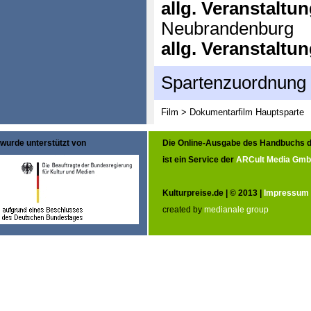
allg. Veranstaltu
Neubrandenburg
allg. Veranstaltu
Spartenzuordnung
Film > Dokumentarfilm
Hauptsparte
wurde unterstützt von
Die Online-Ausgabe des Handbuchs d
ist ein Service der
ARCult Media Gm
Kulturpreise.de | © 2013 |
Impressum
created by
medianale group