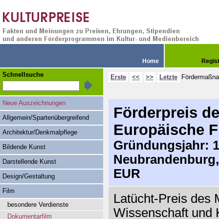
Home
Regis
Schnellsuche
Erste
<<
>>
Letzte
Fördermaßn
Neue Auszeichnungen
Förderpreis d
Allgemein/Spartenübergreifend
Europäische F
Architektur/Denkmalpflege
Gründungsjahr: 19
Bildende Kunst
Neubrandenburg,
Darstellende Kunst
EUR
Design/Gestaltung
Film
Latücht-Preis des M
besondere Verdienste
Wissenschaft und 
Dokumentarfilm