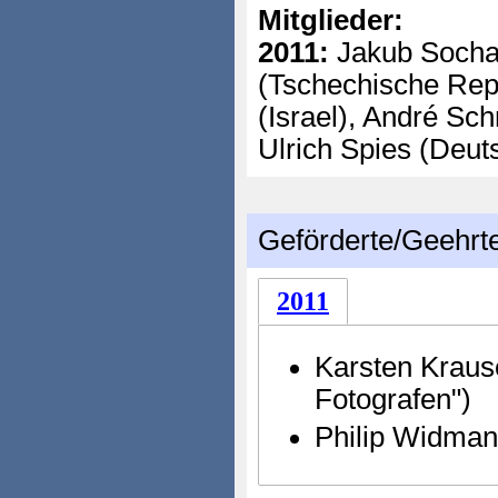
Mitglieder:
2011:
Jakub Socha 
(Tschechische Rep
(Israel), André Sch
Ulrich Spies (Deut
Geförderte/Geehrt
2011
Karsten Kraus
Fotografen")
Philip Widma