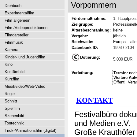
Vorpommern
Drehbuch
Experimentalfilm
Fördermaßnahme:
1. Hauptpreis
Film allgemein
Zielgruppe:
Professionel
Film-/Videoproduktionen
Altersbeschränkung:
keine
Filmdarsteller
Vergabe:
jährlich
Reichweite:
Europa – alle
Filmmusik
Datenbank-ID:
1998 / 2104
Kamera
Kinder- und Jugendfilm
Dotierung:
5.000 EUR
Kino
Kostümbild
Verleihung:
Termin:
noch
Weitere Auf
Kurzfilm
Öffentl. Vera
Musikvideo/Web-Video
Regie
KONTAKT
Schnitt
Spielfilm
Festivalbüro dok
Szenenbild
und Medien e.V.
Tontechnik
Große Krauthöfer 
Trick-/Animationsfilm (digital)