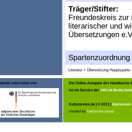
Träger/Stifter:
Freundeskreis zur 
literarischer und w
Übersetzungen e.V
Spartenzuordnung
Literatur > Übersetzung
Hauptsparte
wurde unterstützt von
Die Online-Ausgabe des Handbuchs d
ist ein Service der
ARCult Media Gm
Kulturpreise.de | © 2013 |
Impressum
created by
medianale group