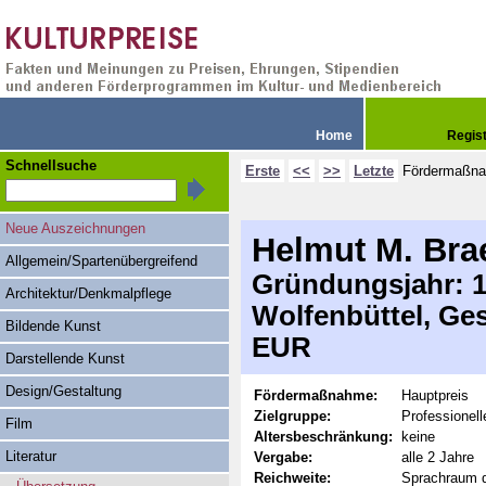
Home
Regis
Schnellsuche
Erste
<<
>>
Letzte
Fördermaßn
Neue Auszeichnungen
Helmut M. Bra
Allgemein/Spartenübergreifend
Gründungsjahr: 19
Architektur/Denkmalpflege
Wolfenbüttel, Ge
Bildende Kunst
EUR
Darstellende Kunst
Design/Gestaltung
Fördermaßnahme:
Hauptpreis
Zielgruppe:
Professionell
Film
Altersbeschränkung:
keine
Literatur
Vergabe:
alle 2 Jahre
Reichweite:
Sprachraum 