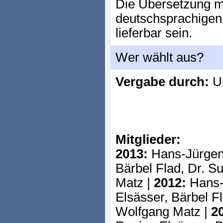
Die Übersetzung m
deutschsprachigen
lieferbar sein.
Wer wählt aus?
Vergabe durch:
Un
Mitglieder:
2013:
Hans-Jürgen
Bärbel Flad, Dr. S
Matz |
2012:
Hans-
Elsässer, Bärbel F
Wolfgang Matz |
2