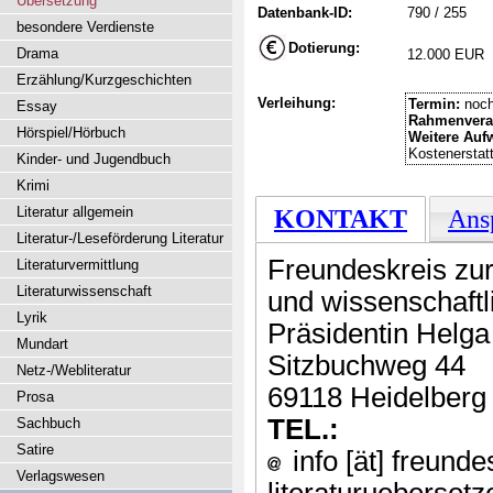
Übersetzung
Datenbank-ID:
790 / 255
besondere Verdienste
Dotierung:
Drama
12.000 EUR
Erzählung/Kurzgeschichten
Verleihung:
Termin:
noch
Essay
Rahmenvera
Hörspiel/Hörbuch
Weitere Auf
Kostenerstat
Kinder- und Jugendbuch
Krimi
Literatur allgemein
KONTAKT
Ans
Literatur-/Leseförderung Literatur
Freundeskreis zur
Literaturvermittlung
Literaturwissenschaft
und wissenschaftl
Lyrik
Präsidentin Helga
Mundart
Sitzbuchweg 44
Netz-/Webliteratur
69118 Heidelberg
Prosa
TEL.:
Sachbuch
Satire
info [ät] freunde
Verlagswesen