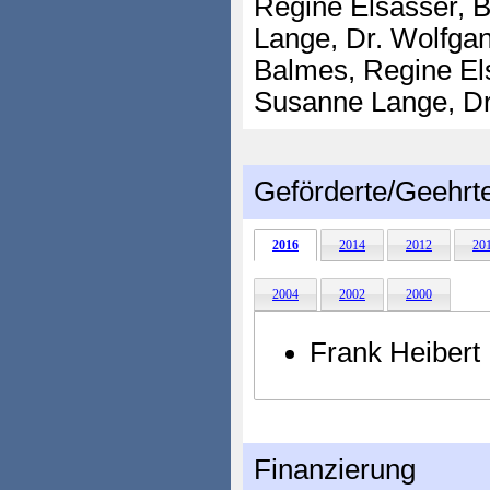
Regine Elsässer, B
Lange, Dr. Wolfga
Balmes, Regine Els
Susanne Lange, D
Geförderte/Geehrt
2016
2014
2012
20
2004
2002
2000
Frank Heibert
Finanzierung