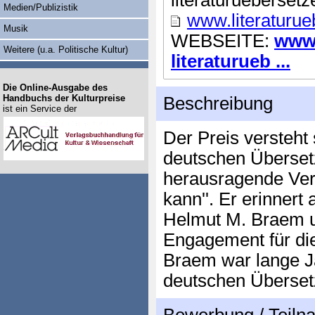
literaturuebersetz
Medien/Publizistik
www.literaturue
Musik
WEBSEITE:
www.
Weitere (u.a. Politische Kultur)
literaturueb ...
Die Online-Ausgabe des
Handbuchs der Kulturpreise
Beschreibung
ist ein Service der
Der Preis versteht
deutschen Übersetz
herausragende Verm
kann''. Er erinner
Helmut M. Braem un
Engagement für di
Braem war lange J
deutschen Überset