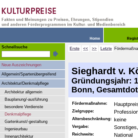
Home
Regis
Schnellsuche
Erste
<<
>>
Letzte
Fördermaßn
Neue Auszeichnungen
Sieghardt v. K
Allgemein/Spartenübergreifend
Gründungsjahr: 19
Architektur/Denkmalpflege
Bonn, Gesamtdot
Architektur allgemein
Bauplanung/-ausführung
Fördermaßnahme:
Hauptprei
besondere Verdienste
Zielgruppe:
Profession
Denkmalpflege
Altersbeschränkung:
keine
Gartenkunst/-gestaltung
Vergabe:
Sonstiges
Ingenieurbau
Reichweite:
National
Innenarchitektur