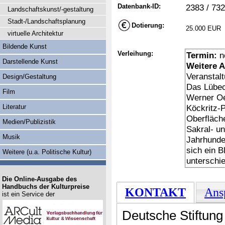
Datenbank-ID:
2383 / 732
Landschaftskunst/-gestaltung
Stadt-/Landschaftsplanung
Dotierung:
25.000 EUR
virtuelle Architektur
Bildende Kunst
Verleihung:
Termin:
n
Darstellende Kunst
Weitere 
Veranstal
Design/Gestaltung
Das Lübec
Film
Werner Oe
Literatur
Köckritz-P
Oberfläche
Medien/Publizistik
Sakral- u
Musik
Jahrhunder
sich ein B
Weitere (u.a. Politische Kultur)
unterschi
Die Online-Ausgabe des
Handbuchs der Kulturpreise
KONTAKT
Ans
ist ein Service der
Deutsche Stiftun