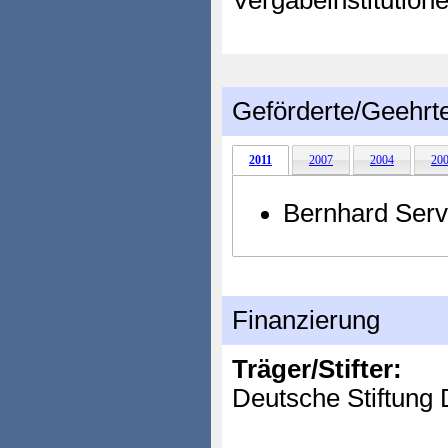
Vergabeinstitution
Geförderte/Geehrt
2011
2007
2004
20
Bernhard Serv
Finanzierung
Träger/Stifter:
Deutsche Stiftung