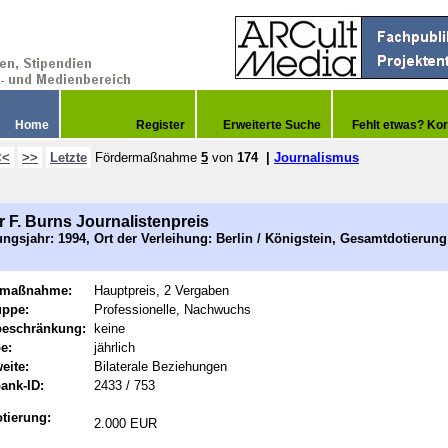
Home
Register
Erweiterte Suche
Fehlt etwas? Kor
<<
>>
Letzte
Fördermaßnahme
5
von
174
|
Journalismus
r F. Burns Journalistenpreis
ngsjahr: 1994, Ort der Verleihung: Berlin / Königstein, Gesamtdotierung
rmaßnahme:
Hauptpreis, 2 Vergaben
uppe:
Professionelle, Nachwuchs
beschränkung:
keine
e:
jährlich
eite:
Bilaterale Beziehungen
ank-ID:
2433 / 753
tierung:
2.000 EUR