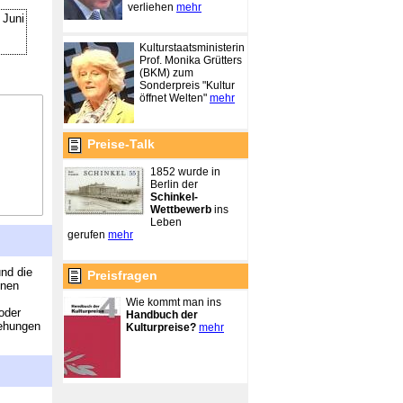
verliehen
mehr
 Juni
Kulturstaatsministerin
Prof. Monika Grütters
(BKM) zum
Sonderpreis "Kultur
öffnet Welten"
mehr
Preise-Talk
1852 wurde in
Berlin der
Schinkel-
Wettbewerb
ins
Leben
gerufen
mehr
und die
Preisfragen
enen
Wie kommt man ins
oder
Handbuch der
iehungen
Kulturpreise?
mehr