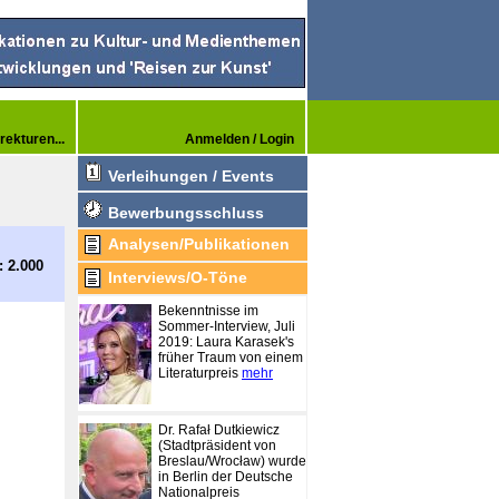
rekturen...
Anmelden / Login
Verleihungen / Events
Bewerbungsschluss
Analysen/Publikationen
: 2.000
Interviews/O-Töne
Bekenntnisse im
Sommer-Interview, Juli
2019: Laura Karasek's
früher Traum von einem
Literaturpreis
mehr
Dr. Rafał Dutkiewicz
(Stadtpräsident von
Breslau/Wrocław) wurde
in Berlin der Deutsche
Nationalpreis