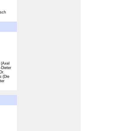
isch
 (Axel
-Dieter
Dr.
s (Die
ter