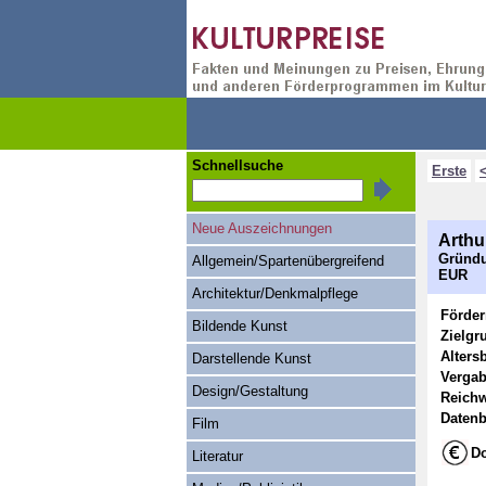
Schnellsuche
Erste
Neue Auszeichnungen
Arthu
Gründu
Allgemein/Spartenübergreifend
EUR
Architektur/Denkmalpflege
Förde
Bildende Kunst
Zielgr
Alters
Darstellende Kunst
Vergab
Design/Gestaltung
Reichw
Datenb
Film
Do
Literatur