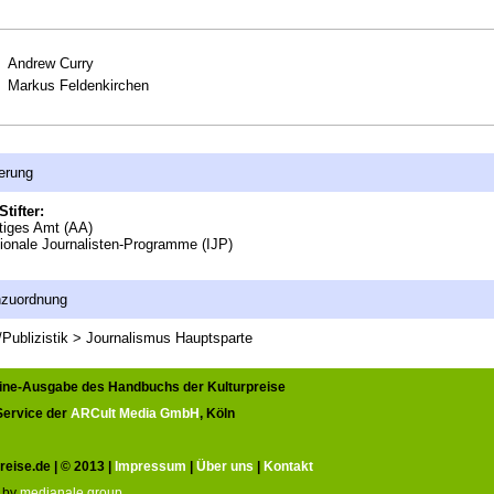
Andrew Curry
Markus Feldenkirchen
erung
Stifter:
tiges Amt (AA)
tionale Journalisten-Programme (IJP)
nzuordnung
Publizistik > Journalismus
Hauptsparte
line-Ausgabe des Handbuchs der Kulturpreise
 Service der
ARCult Media GmbH
, Köln
reise.de | © 2013 |
Impressum
|
Über uns
|
Kontakt
 by
medianale group