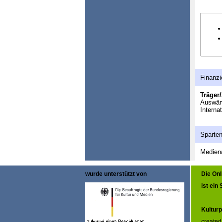
Finanzi
Träger/
Auswär
Interna
Sparte
Medien/
wurde unterstützt von
Die On
ist ein
Kulturp
created