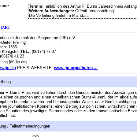
hung:
Termin:
anläßlich des Arthur F. Burns Jahresdinners Anfang
Weitere Aufwendungen:
Öffentl. Veranstaltung
Die Verleihung findet im Mai statt.
TAKT
nationale Journalisten-Programme (IJP) e.V.
-Dieter Freiling
ach: 1565
 Königstein
TEL.:
(06174) 77 07
(06174) 41 23
iling [ät] ijp.org
w.ijp.org
PREIS-WEBSEITE:
www.ijp.org/afburns ...
eibung
hur F. Burns Preis wird verliehen durch den Bundesminister des Auswärtigen 
je einen deutschen und einen amerikanischen Burns-Alumni, der im abgelauf
rjahr in bemerkenswerter und herausragender Weise, unter Berücksichtigung
ren journalistischen Könnens, einen Beitrag zur politischen, wirtschaftlichen 
llen Situation des jeweiligen Partnerlandes oder zu den transatlantischen Bez
tlich hat.
ung / Teilnahmebedingungen