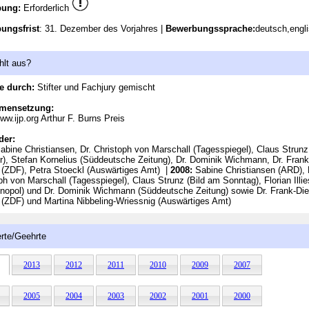
bung:
Erforderlich
ungsfrist
: 31. Dezember des Vorjahres |
Bewerbungssprache:
deutsch,engl
hlt aus?
e durch:
Stifter und Fachjury gemischt
mensetzung:
ww.ijp.org Arthur F. Burns Preis
der:
bine Christiansen, Dr. Christoph von Marschall (Tagesspiegel), Claus Strunz
r), Stefan Kornelius (Süddeutsche Zeitung), Dr. Dominik Wichmann, Dr. Frank
g (ZDF), Petra Stoeckl (Auswärtiges Amt) |
2008:
Sabine Christiansen (ARD), 
ph von Marschall (Tagesspiegel), Claus Strunz (Bild am Sonntag), Florian Illie
nopol) und Dr. Dominik Wichmann (Süddeutsche Zeitung) sowie Dr. Frank-Die
g (ZDF) und Martina Nibbeling-Wriessnig (Auswärtiges Amt)
rte/Geehrte
2013
2012
2011
2010
2009
2007
2005
2004
2003
2002
2001
2000