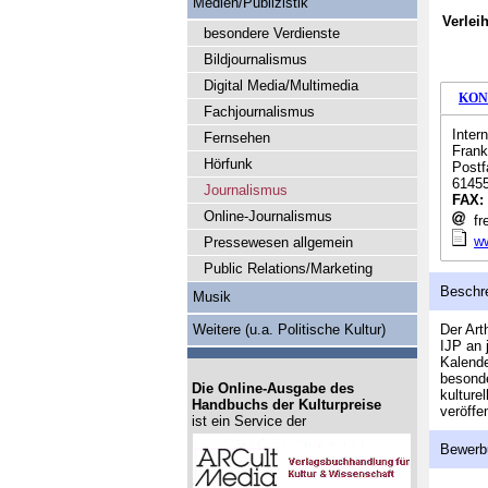
Medien/Publizistik
Verlei
besondere Verdienste
Bildjournalismus
Digital Media/Multimedia
KON
Fachjournalismus
Inter
Fernsehen
Frank
Hörfunk
Postf
61455
Journalismus
FAX:
Online-Journalismus
fre
ww
Pressewesen allgemein
Public Relations/Marketing
Beschr
Musik
Weitere (u.a. Politische Kultur)
Der Art
IJP an 
Kalende
besonde
Die Online-Ausgabe des
kulture
Handbuchs der Kulturpreise
veröffen
ist ein Service der
Bewerb