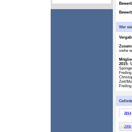
Bewer
Bewerb
Wer wä
Vergab
Zusam
siehe w
Mitglie
2015:
Sa
Springe
Freilin
Christo
Zeit/Mo
Freilin
Geförde
2014
2006