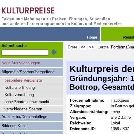
Home
Regis
Schnellsuche
Erste
<<
>>
Letzte
Fördermaßn
Neue Auszeichnungen
Kulturpreis de
Allgemein/Spartenübergreifend
Gründungsjahr: 19
besondere Verdienste
Bottrop, Gesamtd
Kulturelle Bildung
Kulturvermittlung
Fördermaßnahme:
Hauptpreis
ohne Spartenschwerpunkt
Zielgruppe:
In Bottrop ge
verschiedene Sparten
Altersbeschränkung:
keine
Architektur/Denkmalpflege
Vergabe:
alle 2 Jahre
Reichweite:
Lokal
Bildende Kunst
Datenbank-ID:
1059 / 807