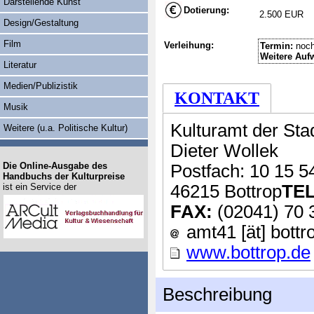
Darstellende Kunst
Dotierung:
2.500 EUR
Design/Gestaltung
Film
Verleihung:
Termin:
noch
Weitere Auf
Literatur
Medien/Publizistik
KONTAKT
Musik
Kulturamt der Sta
Weitere (u.a. Politische Kultur)
Dieter Wollek
Die Online-Ausgabe des
Postfach: 10 15 5
Handbuchs der Kulturpreise
ist ein Service der
46215 Bottrop
TEL
FAX:
(02041) 70 
amt41 [ät] bottr
www.bottrop.de
Beschreibung