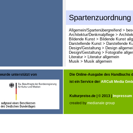
Spartenzuordnung
Allgemein/Spartenübergreifend > bes
Architektur/Denkmalpflege > Architek
Bildende Kunst > Bildende Kunst all
Darstellende Kunst > Darstellende K
Design/Gestaltung > Design allgemei
Design/Gestaltung > Fotografie allge
Literatur > Literatur allgemein
Musik > Musik allgemein
wurde unterstützt von
Die Online-Ausgabe des Handbuchs d
ist ein Service der
ARCult Media Gm
Kulturpreise.de | © 2013 |
Impressum
created by
medianale group