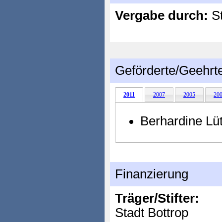
Vergabe durch:
St
Geförderte/Geehrt
2011
2007
2005
20
Berhardine Lü
Finanzierung
Träger/Stifter:
Stadt Bottrop