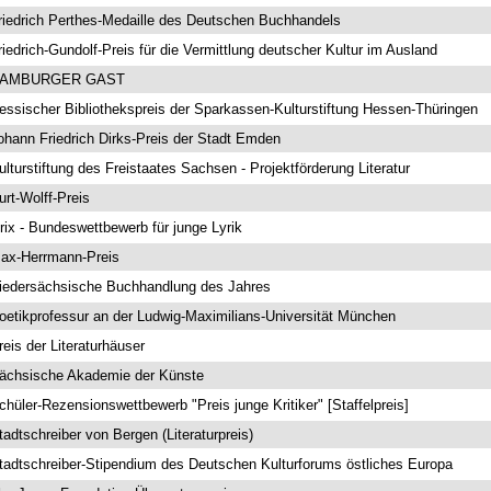
riedrich Perthes-Medaille des Deutschen Buchhandels
riedrich-Gundolf-Preis für die Vermittlung deutscher Kultur im Ausland
AMBURGER GAST
essischer Bibliothekspreis der Sparkassen-Kulturstiftung Hessen-Thüringen
ohann Friedrich Dirks-Preis der Stadt Emden
ulturstiftung des Freistaates Sachsen - Projektförderung Literatur
urt-Wolff-Preis
yrix - Bundeswettbewerb für junge Lyrik
ax-Herrmann-Preis
iedersächsische Buchhandlung des Jahres
oetikprofessur an der Ludwig-Maximilians-Universität München
reis der Literaturhäuser
ächsische Akademie der Künste
chüler-Rezensionswettbewerb "Preis junge Kritiker" [Staffelpreis]
tadtschreiber von Bergen (Literaturpreis)
tadtschreiber-Stipendium des Deutschen Kulturforums östliches Europa