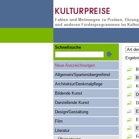
Schnellsuche
Ergebn
Neue Auszeichnungen
B
Allgemein/Spartenübergreifend
B
Architektur/Denkmalpflege
K
Bildende Kunst
D
Darstellende Kunst
D
E
Design/Gestaltung
E
Film
E
Literatur
F