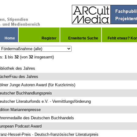
Home
Register
Erweiterte Suche
Fehlt etwas? Kor
is:
1
bis
32
(von
32
insgesamt)
ibliothek des Jahres
ücherFrau des Jahres
ölner Junge Autoren Award (für Kurzkrimis)
eutscher Buchhandlungspreis
eutscher Literaturfonds e.V. - Vermittlungsförderung
dition Mariannenpresse
hrenmedaille des Deutschen Buchhandels
uropean Podcast Award
ranz-Hessel-Preis - Deutsch-französischer Literaturpreis