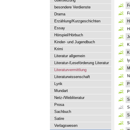
Übersetzung
F
besondere Verdienste
F
Drama
Erzählung/Kurzgeschichten
H
Essay
H
Hörspiel/Hörbuch
J
Kinder- und Jugendbuch
K
Krimi
K
Literatur allgemein
l
Literatur-/Leseförderung Literatur
M
Literaturvermittlung
N
Literaturwissenschaft
Lyrik
P
Mundart
P
Netz-/Webliteratur
S
Prosa
S
Sachbuch
S
Satire
S
Verlagswesen