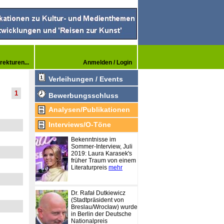
rekturen...
Anmelden / Login
Verleihungen / Events
1
Bewerbungsschluss
Analysen/Publikationen
Interviews/O-Töne
Bekenntnisse im
Sommer-Interview, Juli
2019: Laura Karasek's
früher Traum von einem
Literaturpreis
mehr
Dr. Rafał Dutkiewicz
(Stadtpräsident von
Breslau/Wrocław) wurde
in Berlin der Deutsche
Nationalpreis