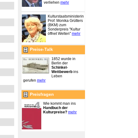
verliehen
mehr
Kulturstaatsministerin
Prof. Monika Grütters
(BKM) zum
Sonderpreis "Kultur
öffnet Welten"
mehr
Preise-Talk
1852 wurde in
Berlin der
Schinkel-
Wettbewerb
ins
Leben
gerufen
mehr
Preisfragen
Wie kommt man ins
Handbuch der
Kulturpreise?
mehr