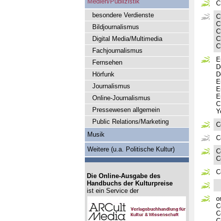
Medien/Publizistik
C
besondere Verdienste
C
C
Bildjournalismus
C
Digital Media/Multimedia
C
C
Fachjournalismus
E
Fernsehen
D
Hörfunk
D
E
Journalismus
E
E
Online-Journalismus
C
Pressewesen allgemein
Y
Public Relations/Marketing
C
Musik
C
Weitere (u.a. Politische Kultur)
C
C
C
Die Online-Ausgabe des
Handbuchs der Kulturpreise
ist ein Service der
o
C
C
C