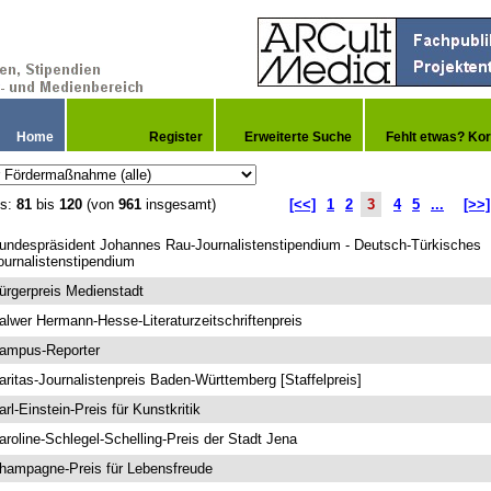
Home
Register
Erweiterte Suche
Fehlt etwas? Kor
is:
81
bis
120
(von
961
insgesamt)
[<<]
1
2
3
4
5
...
[>>]
undespräsident Johannes Rau-Journalistenstipendium - Deutsch-Türkisches
ournalistenstipendium
ürgerpreis Medienstadt
alwer Hermann-Hesse-Literaturzeitschriftenpreis
ampus-Reporter
aritas-Journalistenpreis Baden-Württemberg [Staffelpreis]
arl-Einstein-Preis für Kunstkritik
aroline-Schlegel-Schelling-Preis der Stadt Jena
hampagne-Preis für Lebensfreude