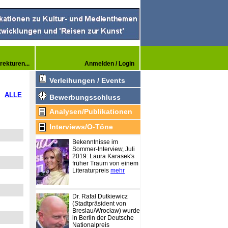
rekturen...
Anmelden / Login
Verleihungen / Events
ALLE
Bewerbungsschluss
Analysen/Publikationen
Interviews/O-Töne
Bekenntnisse im
Sommer-Interview, Juli
2019: Laura Karasek's
früher Traum von einem
Literaturpreis
mehr
Dr. Rafał Dutkiewicz
(Stadtpräsident von
Breslau/Wrocław) wurde
in Berlin der Deutsche
Nationalpreis