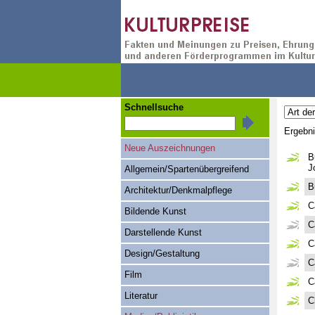
Schnellsuche
Ergebn
Neue Auszeichnungen
B
J
Allgemein/Spartenübergreifend
B
Architektur/Denkmalpflege
C
Bildende Kunst
C
Darstellende Kunst
C
Design/Gestaltung
C
Film
C
Literatur
C