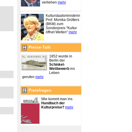
verliehen
mehr
Kulturstaatsministerin
Prof. Monika Grütters
(BKM) zum
Sonderpreis "Kultur
öffnet Welten"
mehr
Preise-Talk
1852 wurde in
Berlin der
Schinkel-
Wettbewerb
ins
Leben
gerufen
mehr
Preisfragen
Wie kommt man ins
Handbuch der
Kulturpreise?
mehr