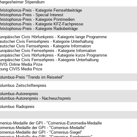
hargesheimer Stipendium
hristophorus-Preis - Kategorie Fernsehbeiträge
hristophorus-Preis - Special Interest
hristophorus-Preis - Kategorie Printmedien
hristophorus-Preis - Kategorie KFZ-Fachpresse
hristophorus-Preis - Kategorie Radiobeiträge
uropäischer Civis Hörfunkpreis - Kategorie lange Programme
eutscher Civis Fernsehpreis - Kategorie Unterhaltung
eutscher Civis Fernsehpreis - Kategorie Information
uropäischer Civis Fernsehpreis - Kategorie Information
uropäischer Civis Hörfunkpreis - Kategorie kurze Programme
uropäischer Civis Fernsehpreis - Kategorie Unterhaltung
IVIS Online Media Prize
oung CIVIS Media Prize
olumbus-Preis "Trends im Reiseteil"
olumbus Zeitschriftenpreis
olumbus-Autorenpreis
olumbus-Autorenpreis - Nachwuchspreis
olumbus Radiopreis
menius-Medaille der GPI - "Comenius-Euromedia-Medaille
omenius-Medaille der GPI - "Comenius-Medaille"
omenius-Medaille der GPI - "Comenius-Siegel"
omenius-Medaille der GPI - "Comenius-Sonderpreis"