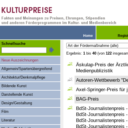
Home
Regis
Schnellsuche
Ergebnis:
1
bis
40
(von
122
insgesam
Neue Auszeichnungen
Äskulap-Preis der Ärztl
Allgemein/Spartenübergreifend
Medienpublizistik
Architektur/Denkmalpflege
Autoren-Wettbewerb "De
Bildende Kunst
Axel-Springer-Preis für 
Darstellende Kunst
BAG-Preis
Design/Gestaltung
BdSt-Journalistenpreis -
Film
BdSt-Journalistenpreis 
BdSt-Journalistenpreis 
Literatur
BdSt-Journalistenpreis 