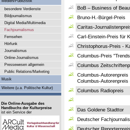
Medien/Publizistik
BoB – Business of Beauty
besondere Verdienste
Bildjournalismus
Bruno-H.-Bürgel-Preis
Digital Media/Multimedia
Caritas-Journalistenpre
Fachjournalismus
Carl-Einstein-Preis für K
Fernsehen
Hörfunk
Christophorus-Preis - 
Journalismus
Columbus-Preis "Trends 
Online-Journalismus
Pressewesen allgemein
Columbus Zeitschriftenp
Public Relations/Marketing
Columbus-Autorenpreis
Musik
Columbus-Autorenpreis
Weitere (u.a. Politische Kultur)
Columbus Radiopreis
Die Online-Ausgabe des
Handbuchs der Kulturpreise
Das Goldene Stadttor
ist ein Service der
Deutscher Fachjournalis
Deutscher Reporterprei