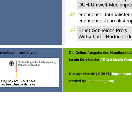
DUH-Umwelt-Medienpreis
econsense Journalisten
econsense-Journalisten
Ernst-Schneider-Preis -
Wirtschaft - Hörfunk od
wurde unterstützt von
Die Online-Ausgabe des Handbuchs d
ist ein Service der
ARCult Media Gm
Kulturpreise.de | © 2013 |
Impressum
created by
medianale group