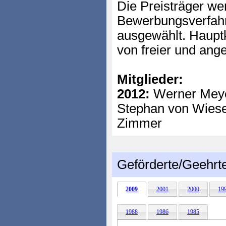
Die Preisträger w
Bewerbungsverfahr
ausgewählt. Hauptkr
von freier und ang
Mitglieder:
2012:
Werner Meyer
Stephan von Wiese,
Zimmer
Geförderte/Geehrt
2009
2001
2000
19
1988
1986
1985