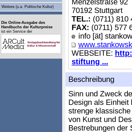
Menzelstraße 92
Weitere (u.a. Politische Kultur)
70192 Stuttgart
TEL.:
(0711) 810 
Die Online-Ausgabe des
FAX:
(0711) 577 
Handbuchs der Kulturpreise
ist ein Service der
info [ät] stankow
www.stankowski-
WEBSEITE:
http
stiftung ...
Beschreibung
Sinn und Zweck der
Design als Einheit 
strenge klassische
von Kunst und Des
Bestrebungen der St