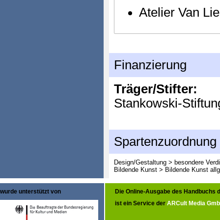
Atelier Van Li
Finanzierung
Träger/Stifter:
Stankowski-Stiftun
Spartenzuordnung
Design/Gestaltung > besondere Verd
Bildende Kunst > Bildende Kunst all
wurde unterstützt von
Die Online-Ausgabe des Handbuchs d
ist ein Service der
ARCult Media Gm