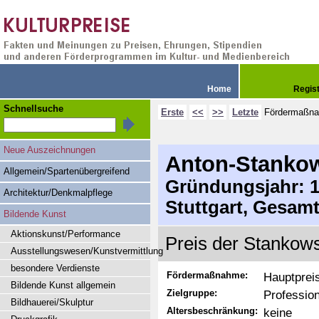
Home
Regis
Schnellsuche
Erste
<<
>>
Letzte
Fördermaßn
Neue Auszeichnungen
Anton-Stankow
Allgemein/Spartenübergreifend
Gründungsjahr: 19
Architektur/Denkmalpflege
Stuttgart, Gesam
Bildende Kunst
Aktionskunst/Performance
Preis der Stankows
Ausstellungswesen/Kunstvermittlung
besondere Verdienste
Fördermaßnahme:
Hauptprei
Bildende Kunst allgemein
Zielgruppe:
Profession
Bildhauerei/Skulptur
Altersbeschränkung:
keine