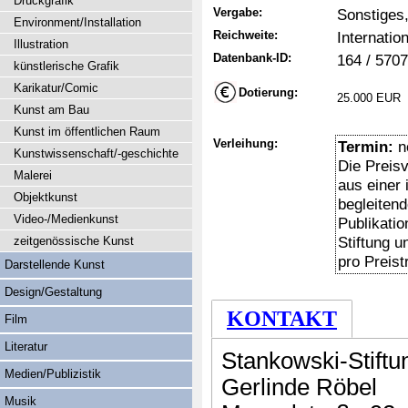
Druckgrafik
Vergabe:
Sonstiges,
Environment/Installation
Reichweite:
Internation
Illustration
Datenbank-ID:
164 / 5707
künstlerische Grafik
Karikatur/Comic
Dotierung:
25.000 EUR
Kunst am Bau
Kunst im öffentlichen Raum
Verleihung:
Termin:
n
Kunstwissenschaft/-geschichte
Die Preis
Malerei
aus einer 
Objektkunst
begleiten
Video-/Medienkunst
Publikatio
Stiftung u
zeitgenössische Kunst
pro Preist
Darstellende Kunst
Design/Gestaltung
KONTAKT
Film
Literatur
Stankowski-Stift
Medien/Publizistik
Gerlinde Röbel
Musik