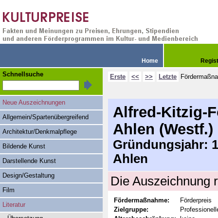
Home
Regis
Schnellsuche
Erste
<<
>>
Letzte
Fördermaßn
Neue Auszeichnungen
Alfred-Kitzig-
Allgemein/Spartenübergreifend
Ahlen (Westf.)
Architektur/Denkmalpflege
Gründungsjahr: 19
Bildende Kunst
Ahlen
Darstellende Kunst
Design/Gestaltung
Die Auszeichnung r
Film
Fördermaßnahme:
Förderpreis
Literatur
Zielgruppe:
Professionell