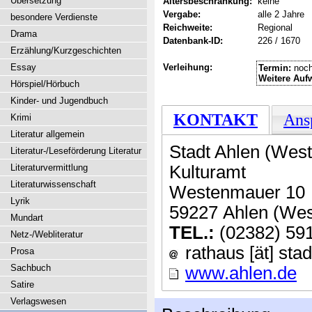
Übersetzung
Altersbeschränkung:
keine
Vergabe:
alle 2 Jahre
besondere Verdienste
Reichweite:
Regional
Drama
Datenbank-ID:
226 / 1670
Erzählung/Kurzgeschichten
Essay
Verleihung:
Termin:
noch
Weitere Auf
Hörspiel/Hörbuch
Kinder- und Jugendbuch
KONTAKT
Ans
Krimi
Literatur allgemein
Stadt Ahlen (West
Literatur-/Leseförderung Literatur
Literaturvermittlung
Kulturamt
Literaturwissenschaft
Westenmauer 10
Lyrik
59227 Ahlen (West
Mundart
TEL.:
(02382) 59
Netz-/Webliteratur
rathaus [ät] stad
Prosa
Sachbuch
www.ahlen.de
Satire
Verlagswesen