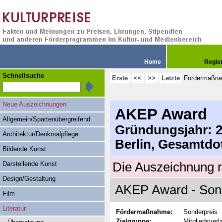
Home
Regis
Schnellsuche
Erste
<<
>>
Letzte
Fördermaßn
Neue Auszeichnungen
AKEP Award
Allgemein/Spartenübergreifend
Gründungsjahr: 20
Architektur/Denkmalpflege
Berlin, Gesamtdo
Bildende Kunst
Darstellende Kunst
Die Auszeichnung r
Design/Gestaltung
AKEP Award - Son
Film
Literatur
Fördermaßnahme:
Sonderpreis
Zielgruppe:
Mitgliedsver