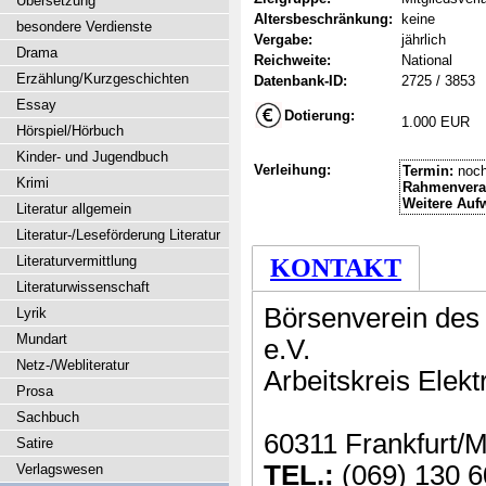
Übersetzung
Altersbeschränkung:
keine
besondere Verdienste
Vergabe:
jährlich
Drama
Reichweite:
National
Erzählung/Kurzgeschichten
Datenbank-ID:
2725 / 3853
Essay
Dotierung:
1.000 EUR
Hörspiel/Hörbuch
Kinder- und Jugendbuch
Verleihung:
Termin:
noch
Krimi
Rahmenvera
Weitere Auf
Literatur allgemein
Literatur-/Leseförderung Literatur
Literaturvermittlung
KONTAKT
Literaturwissenschaft
Börsenverein des
Lyrik
Mundart
e.V.
Netz-/Webliteratur
Arbeitskreis Elekt
Prosa
Sachbuch
60311 Frankfurt/M
Satire
TEL.:
(069) 130 6
Verlagswesen