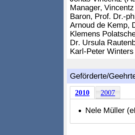
Manager, Vincentz
Baron, Prof. Dr.-phi
Arnoud de Kemp, D
Klemens Polatschek
Dr. Ursula Rautenbe
Karl-Peter Winter
Geförderte/Geehrt
2010
2007
Nele Müller (