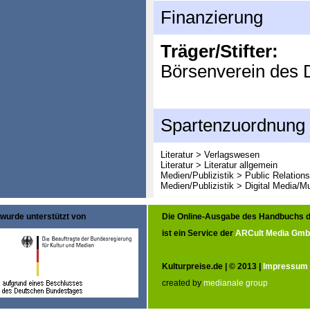
Finanzierung
Träger/Stifter:
Börsenverein des 
Spartenzuordnung
Literatur > Verlagswesen
Literatur > Literatur allgemein
Medien/Publizistik > Public Relation
Medien/Publizistik > Digital Media/M
wurde unterstützt von
Die Online-Ausgabe des Handbuchs d
ist ein Service der
ARCult Media Gm
Kulturpreise.de | © 2013 |
Impressum
created by
medianale group