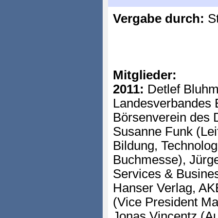
Vergabe durch:
St
Mitglieder:
2011:
Detlef Bluhm
Landesverbandes B
Börsenverein des 
Susanne Funk (Leit
Bildung, Technologi
Buchmesse), Jürgen
Services & Busine
Hanser Verlag, AK
(Vice President Ma
Jonas Vincentz (A