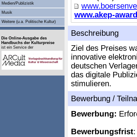
Medien/Publizistik
www.boersenver
Musik
www.akep-award.
Weitere (u.a. Politische Kultur)
Beschreibung
Die Online-Ausgabe des
Handbuchs der Kulturpreise
Ziel des Preises wa
ist ein Service der
innovative elektro
deutschen Verlage
das digitale Publiz
stimulieren.
Bewerbung / Teil
Bewerbung:
Erfor
Bewerbungsfrist
: