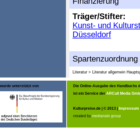
Finanzierung
Träger/Stifter:
Kunst- und Kulturs
Düsseldorf
Spartenzuordnung
Literatur > Literatur allgemein
Haupts
wurde unterstützt von
Die Online-Ausgabe des Handbuchs d
ist ein Service der
ARCult Media Gm
Kulturpreise.de | © 2013 |
Impressum
created by
medianale group