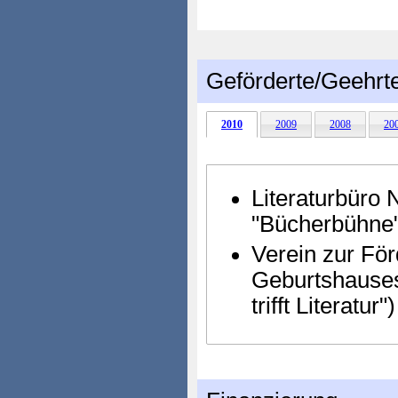
Geförderte/Geehrt
2010
2009
2008
20
Literaturbüro
"Bücherbühne
Verein zur Fö
Geburtshauses
trifft Literatur")