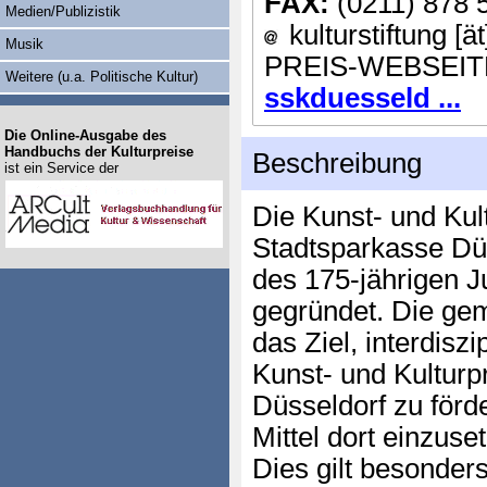
FAX:
(0211) 878 
Medien/Publizistik
kulturstiftung [ä
Musik
PREIS-WEBSEIT
Weitere (u.a. Politische Kultur)
sskduesseld ...
Die Online-Ausgabe des
Handbuchs der Kulturpreise
Beschreibung
ist ein Service der
Die Kunst- und Kult
Stadtsparkasse Düs
des 175-jährigen 
gegründet. Die gem
das Ziel, interdiszi
Kunst- und Kulturp
Düsseldorf zu förde
Mittel dort einzuse
Dies gilt besonders