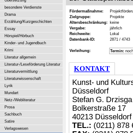
Übersetzung
besondere Verdienste
Fördermaßnahme:
Projektförder
Drama
Zielgruppe:
Projekte
Erzählung/Kurzgeschichten
Altersbeschränkung:
keine
Vergabe:
jährlich
Essay
Reichweite:
Lokal
Hörspiel/Hörbuch
Datenbank-ID:
2871 / 4743
Kinder- und Jugendbuch
Krimi
Verleihung:
Termin:
noch
Literatur allgemein
Literatur-/Leseförderung Literatur
KONTAKT
Literaturvermittlung
Literaturwissenschaft
Kunst- und Kultur
Lyrik
Düsseldorf
Mundart
Stefan G. Drzisga
Netz-/Webliteratur
Bolkerstraße 17
Prosa
Sachbuch
40213 Düsseldorf
Satire
TEL.:
(0211) 878
Verlagswesen