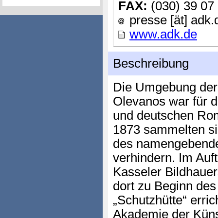
FAX:
(030) 39 07
presse [ät] adk.
www.adk.de
Beschreibung
Die Umgebung der 
Olevanos war für di
und deutschen Roma
1873 sammelten si
des namengebende
verhindern. Im Auf
Kasseler Bildhauer
dort zu Beginn des
„Schutzhütte“ erric
Akademie der Küns