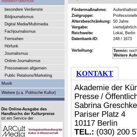
Medien/Publizistik
besondere Verdienste
Fördermaßnahme:
Aufenthaltss
Zielgruppe:
Professionel
Bildjournalismus
Altersbeschränkung:
50 Jahre
Digital Media/Multimedia
Vergabe:
vierteljährlich
Fachjournalismus
Reichweite:
Lokal, Berlin
Fernsehen
Datenbank-ID:
248 / 1673
Hörfunk
Verleihung:
Termin:
noch
Journalismus
Weitere Auf
Online-Journalismus
Pressewesen allgemein
KONTAKT
Public Relations/Marketing
Musik
Akademie der Kün
Weitere (u.a. Politische Kultur)
Presse / Öffentlic
Sabrina Greschke
Die Online-Ausgabe des
Pariser Platz 4
Handbuchs der Kulturpreise
ist ein Service der
10117 Berlin
TEL.:
(030) 200 5