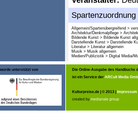
Veranstalter:
Deut
Spartenzuordnung
Allgemein/Spartenübergreifend > ver
Architektur/Denkmalpflege > Architek
Bildende Kunst > Bildende Kunst all
Darstellende Kunst > Darstellende K
Literatur > Literatur allgemein
Musik > Musik allgemein
Medien/Publizistik > Digital Media/M
wurde unterstützt von
Die Online-Ausgabe des Handbuchs d
ist ein Service der
ARCult Media Gm
Kulturpreise.de | © 2013 |
Impressum
created by
medianale group