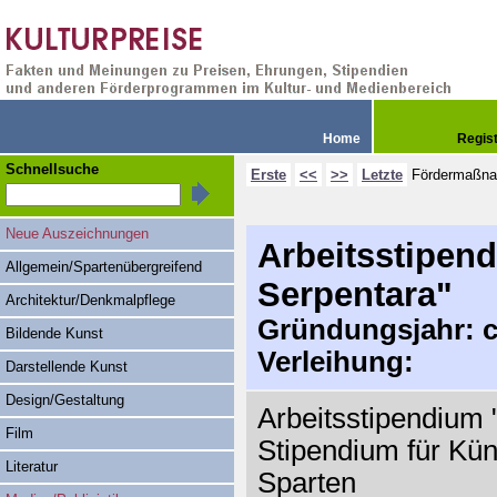
Home
Regis
Schnellsuche
Erste
<<
>>
Letzte
Fördermaßn
Neue Auszeichnungen
Arbeitsstipend
Allgemein/Spartenübergreifend
Serpentara"
Architektur/Denkmalpflege
Gründungsjahr: ca
Bildende Kunst
Verleihung:
Darstellende Kunst
Design/Gestaltung
Arbeitsstipendium "
Film
Stipendium für Küns
Literatur
Sparten