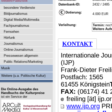
Medien/Publizistik
Datenbank-ID:
2432 / 2485
besondere Verdienste
Dotierung:
Bildjournalismus
4.000 EUR
Digital Media/Multimedia
Verleihung:
Termin:
noch
Fachjournalismus
Weitere Auf
Fernsehen
Hörfunk
KONTAKT
Journalismus
Online-Journalismus
Internationale Jo
Pressewesen allgemein
(IJP)
Public Relations/Marketing
Musik
Frank-Dieter Freil
Postfach: 1565
Weitere (u.a. Politische Kultur)
61455 Königstein
Die Online-Ausgabe des
FAX:
(06174) 41 
Handbuchs der Kulturpreise
ist ein Service der
freiling [ät] ijp.o
www.ijp.org
PRE