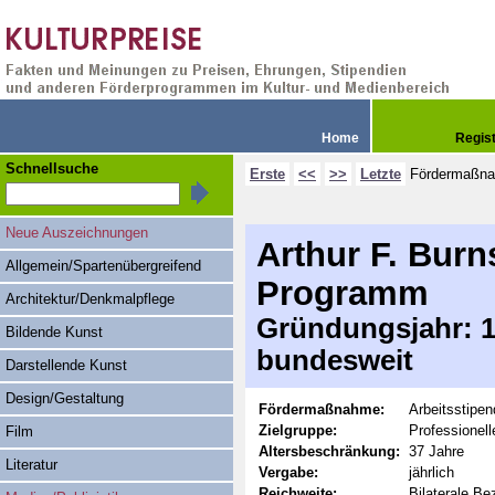
Home
Regis
Schnellsuche
Erste
<<
>>
Letzte
Fördermaßn
Neue Auszeichnungen
Arthur F. Burn
Allgemein/Spartenübergreifend
Programm
Architektur/Denkmalpflege
Gründungsjahr: 19
Bildende Kunst
bundesweit
Darstellende Kunst
Design/Gestaltung
Fördermaßnahme:
Arbeitsstipe
Zielgruppe:
Professionel
Film
Altersbeschränkung:
37 Jahre
Literatur
Vergabe:
jährlich
Reichweite:
Bilaterale B