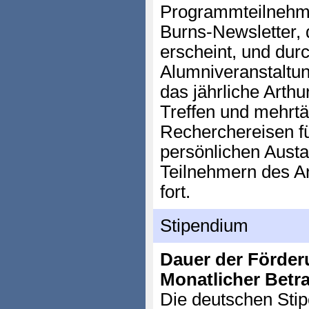
Programmteilnehme
Burns-Newsletter, 
erscheint, und dur
Alumniveranstaltun
das jährliche Arthu
Treffen und mehrtä
Recherchereisen fü
persönlichen Aust
Teilnehmern des Ar
fort.
Stipendium
Dauer der Förder
Monatlicher Betr
Die deutschen Stip