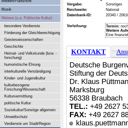
Medien/Publizistik
Vergabe:
Sonstiges
Musik
Reichweite:
National
Datenbank-ID:
20340 / 2061
Weitere (u.a. Politische Kultur)
besondere Verdienste
Verleihung:
Termin:
noch
Weitere Auf
Förderung der Gleichberechtigung
Eine finanzie
Geisteswissenschaften
Geschichte
KONTAKT
Ans
Heimat- und Volkskunde (bzw. -
forschung)
Deutsche Burgenv
humoristische Ehrung
interkulturelle Verständigung
Stiftung der Deut
Kinder- und Jugendkultur
Dr. Klaus Püttma
kulturbezogene
Marksburg
Forschung/Wissenschaft
Kulturvermittlung
56338 Braubach
politische Kultur
TEL.:
+49 2627 5
Soziokultur/Sonstige allgemein
FAX:
+49 2627 8
Umweltschutz
klaus.puettmann
Verdienste um Stadt/Region