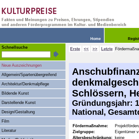
Home
Regis
Schnellsuche
Erste
<<
>>
Letzte
Fördermaßn
Neue Auszeichnungen
Anschubfinanz
Allgemein/Spartenübergreifend
denkmalgesch
Architektur/Denkmalpflege
Schlössern, H
Bildende Kunst
Gründungsjahr: 19
Darstellende Kunst
National, Gesamt
Design/Gestaltung
Film
Fördermaßnahme:
Projektförder
Literatur
Zielgruppe:
Eigentümer v
Altersbeschränkung:
keine