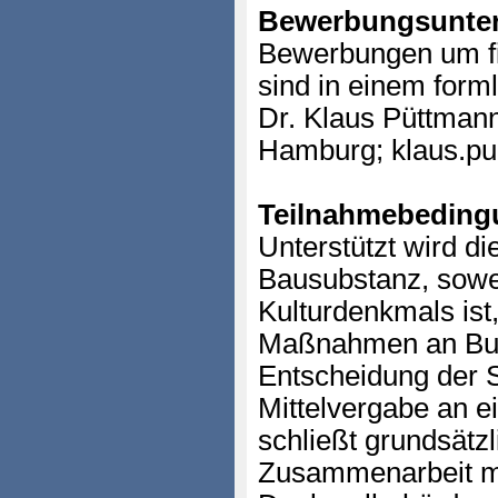
Bewerbungsunter
Bewerbungen um fi
sind in einem form
Dr. Klaus Püttman
Hamburg; klaus.p
Teilnahmebeding
Unterstützt wird di
Bausubstanz, sowei
Kulturdenkmals ist
Maßnahmen an Bur
Entscheidung der St
Mittelvergabe an e
schließt grundsätzl
Zusammenarbeit mi