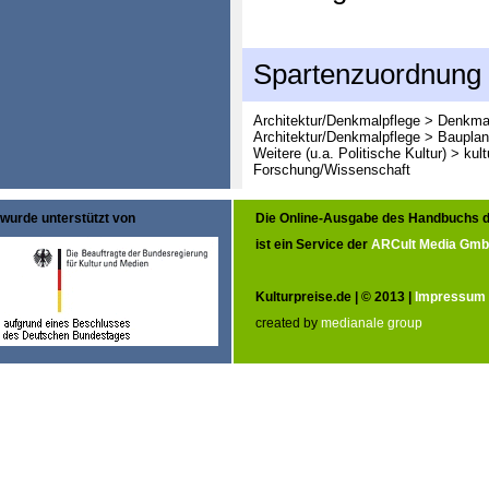
Spartenzuordnung
Architektur/Denkmalpflege > Denkma
Architektur/Denkmalpflege > Baupla
Weitere (u.a. Politische Kultur) > ku
Forschung/Wissenschaft
wurde unterstützt von
Die Online-Ausgabe des Handbuchs d
ist ein Service der
ARCult Media Gm
Kulturpreise.de | © 2013 |
Impressum
created by
medianale group