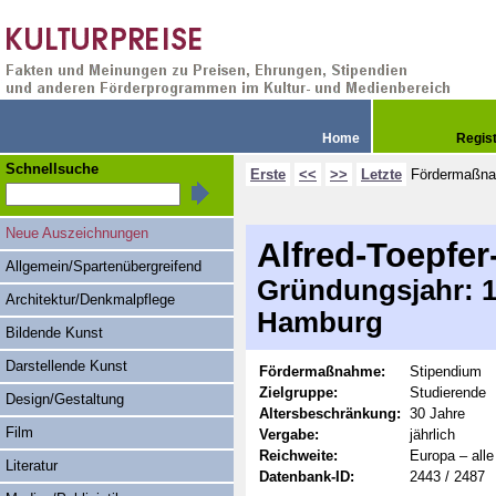
Home
Regis
Schnellsuche
Erste
<<
>>
Letzte
Fördermaßn
Neue Auszeichnungen
Alfred-Toepfer
Allgemein/Spartenübergreifend
Gründungsjahr: 19
Architektur/Denkmalpflege
Hamburg
Bildende Kunst
Darstellende Kunst
Fördermaßnahme:
Stipendium
Zielgruppe:
Studierende
Design/Gestaltung
Altersbeschränkung:
30 Jahre
Film
Vergabe:
jährlich
Reichweite:
Europa – alle
Literatur
Datenbank-ID:
2443 / 2487