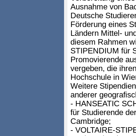
Ausnahme von Bac
Deutsche Studiere
Förderung eines St
Ländern Mittel- un
diesem Rahmen w
STIPENDIUM für S
Promovierende aus
vergeben, die ihre
Hochschule in Wien
Weitere Stipendien
anderer geografisc
- HANSEATIC SC
für Studierende de
Cambridge;
- VOLTAIRE-STIPE