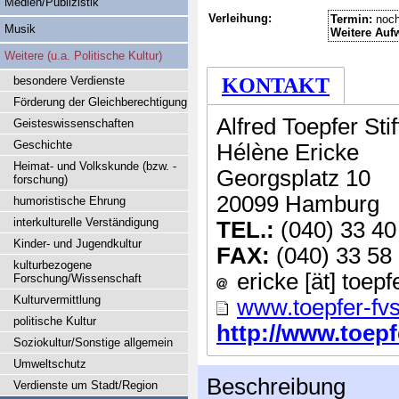
Medien/Publizistik
Verleihung:
Termin:
noch
Musik
Weitere Auf
Weitere (u.a. Politische Kultur)
besondere Verdienste
KONTAKT
Förderung der Gleichberechtigung
Alfred Toepfer Sti
Geisteswissenschaften
Geschichte
Hélène Ericke
Heimat- und Volkskunde (bzw. -
Georgsplatz 10
forschung)
20099 Hamburg
humoristische Ehrung
interkulturelle Verständigung
TEL.:
(040) 33 40
Kinder- und Jugendkultur
FAX:
(040) 33 58
kulturbezogene
ericke [ät] toepf
Forschung/Wissenschaft
Kulturvermittlung
www.toepfer-fv
politische Kultur
http://www.toepfe
Soziokultur/Sonstige allgemein
Umweltschutz
Beschreibung
Verdienste um Stadt/Region