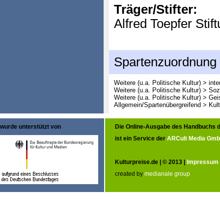
Träger/Stifter:
Alfred Toepfer Stif
Spartenzuordnung
Weitere (u.a. Politische Kultur) > int
Weitere (u.a. Politische Kultur) > So
Weitere (u.a. Politische Kultur) > G
Allgemein/Spartenübergreifend > Kult
wurde unterstützt von
Die Online-Ausgabe des Handbuchs d
ist ein Service der
ARCult Media Gm
Kulturpreise.de | © 2013 |
Impressum
created by
medianale group