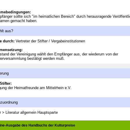
hmebedingungen:
fänger sollte sich "im heimatlichen Bereich" durch herausragende Veröffentl
Namen gemacht haben.
hlt aus?
e durch:
Vertreter der Stifter / Vergabeinstitutionen
mensetzung:
stand der Vereinigung wählt den Empfänger aus, der wiederum von der
derversammlung bestätigt werden muß.
erung
Stifter:
gung der Heimatfreunde am Mittelrhein e.V.
nzuordnung
r > Literatur allgemein
Hauptsparte
line-Ausgabe des Handbuchs der Kulturpreise