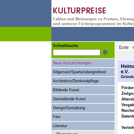
Schnellsuche
Erste
Neue Auszeichnungen
Heima
e.V.
Allgemein/Spartenübergreifend
Gründu
Architektur/Denkmalpflege
Förde
Bildende Kunst
Zielgr
Darstellende Kunst
Alters
Vergab
Design/Gestaltung
Reichw
Datenb
Film
Literatur
Verlei