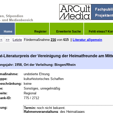
Home
Register
Erweiterte Suche
Fehlt etwas? Kor
<<
>>
Letzte
Fördermaßnahme
216
von
615
|
Literatur allgemein
t-Literaturpreis der Vereinigung der Heimatfreunde am Mitt
ngsjahr: 1958, Ort der Verleihung: Bingen/Rhein
rmaßnahme:
undotierte Ehrung
uppe:
kulturhistorisches Schaffen
beschränkung:
keine
e:
Sonstiges, unregelmäßig
eite:
Regional
ank-ID:
775 / 2712
hung:
Termin:
noch nicht bekannt.
Rahmenveranstaltung
: des Heimattages