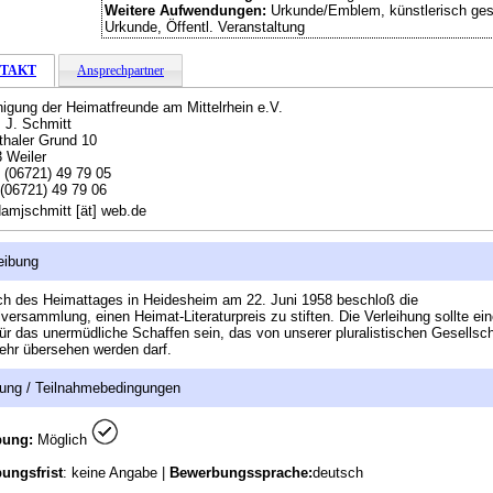
Weitere Aufwendungen:
Urkunde/Emblem, künstlerisch gest
Urkunde, Öffentl. Veranstaltung
TAKT
Ansprechpartner
nigung der Heimatfreunde am Mittelrhein e.V.
J. Schmitt
haler Grund 10
 Weiler
:
(06721) 49 79 05
(06721) 49 79 06
amjschmitt [ät] web.de
eibung
ch des Heimattages in Heidesheim am 22. Juni 1958 beschloß die
versammlung, einen Heimat-Literaturpreis zu stiften. Die Verleihung sollte ein
ür das unermüdliche Schaffen sein, das von unserer pluralistischen Gesellsch
ehr übersehen werden darf.
ung / Teilnahmebedingungen
bung:
Möglich
ungsfrist
: keine Angabe |
Bewerbungssprache:
deutsch