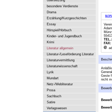
Übersetzung
besondere Verdienste
Drama
KON
Erzählung/Kurzgeschichten
Essay
Verei
Adam 
Hörspiel/Hörbuch
Münzt
55413
Kinder- und Jugendbuch
TEL.
Krimi
FAX:
ad
Literatur allgemein
Literatur-/Leseförderung Literatur
Beschr
Literaturvermittlung
Literaturwissenschaft
Anläßli
General
Lyrik
Geste f
Mundart
nicht m
Netz-/Webliteratur
Bewerb
Prosa
Sachbuch
Bewer
Satire
Bewerb
Verlagswesen