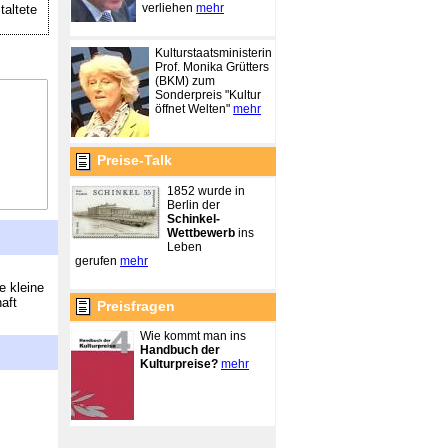
verliehen
mehr
altete
Kulturstaatsministerin
Prof. Monika Grütters
(BKM) zum
Sonderpreis "Kultur
öffnet Welten"
mehr
Preise-Talk
1852 wurde in
Berlin der
Schinkel-
Wettbewerb
ins
Leben
gerufen
mehr
e kleine
aft
Preisfragen
Wie kommt man ins
Handbuch der
Kulturpreise?
mehr