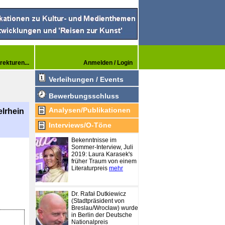
rekturen...
Anmelden / Login
Verleihungen / Events
Bewerbungsschluss
Analysen/Publikationen
elrhein
Interviews/O-Töne
Bekenntnisse im
Sommer-Interview, Juli
2019: Laura Karasek's
früher Traum von einem
Literaturpreis
mehr
Dr. Rafał Dutkiewicz
(Stadtpräsident von
Breslau/Wrocław) wurde
in Berlin der Deutsche
Nationalpreis