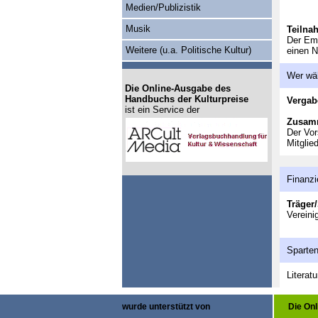
Medien/Publizistik
Musik
Teilna
Der Emp
Weitere (u.a. Politische Kultur)
einen 
Wer wä
Die Online-Ausgabe des
Handbuchs der Kulturpreise
Vergab
ist ein Service der
Zusam
Der Vor
Mitglie
Finanzi
Träger/
Vereini
Sparte
Literatu
wurde unterstützt von
Die On