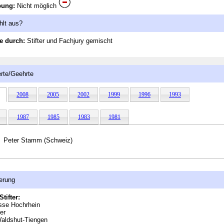
bung:
Nicht möglich
hlt aus?
e durch:
Stifter und Fachjury gemischt
rte/Geehrte
2008
2005
2002
1999
1996
1993
1987
1985
1983
1981
Peter Stamm (Schweiz)
erung
Stifter:
sse Hochrhein
er
Waldshut-Tiengen