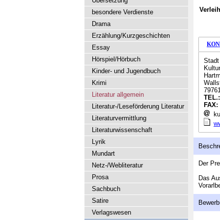
Übersetzung
Verlei
besondere Verdienste
Drama
Erzählung/Kurzgeschichten
KON
Essay
Hörspiel/Hörbuch
Stadt
Kultu
Kinder- und Jugendbuch
Hartm
Krimi
Wallst
79761
Literatur allgemein
TEL.
FAX:
Literatur-/Leseförderung Literatur
ku
Literaturvermittlung
ww
Literaturwissenschaft
Lyrik
Beschr
Mundart
Der Pre
Netz-/Webliteratur
Prosa
Das Aus
Vorarlb
Sachbuch
Satire
Bewerb
Verlagswesen