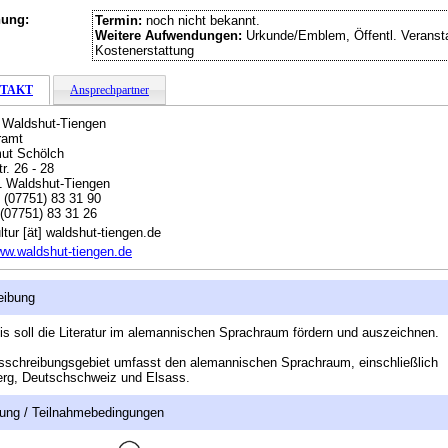
hung:
Termin:
noch nicht bekannt.
Weitere Aufwendungen:
Urkunde/Emblem, Öffentl. Veransta
Kostenerstattung
TAKT
Ansprechpartner
 Waldshut-Tiengen
ramt
ut Schölch
r. 26 - 28
 Waldshut-Tiengen
:
(07751) 83 31 90
(07751) 83 31 26
ltur [ät] waldshut-tiengen.de
w.waldshut-tiengen.de
eibung
is soll die Literatur im alemannischen Sprachraum fördern und auszeichnen.
schreibungsgebiet umfasst den alemannischen Sprachraum, einschließlich
erg, Deutschschweiz und Elsass.
ung / Teilnahmebedingungen