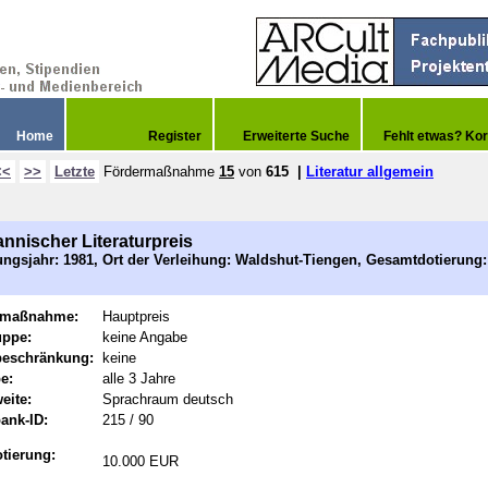
Home
Register
Erweiterte Suche
Fehlt etwas? Kor
<<
>>
Letzte
Fördermaßnahme
15
von
615
|
Literatur allgemein
nnischer Literaturpreis
ngsjahr: 1981, Ort der Verleihung: Waldshut-Tiengen, Gesamtdotierung:
rmaßnahme:
Hauptpreis
uppe:
keine Angabe
beschränkung:
keine
e:
alle 3 Jahre
eite:
Sprachraum deutsch
ank-ID:
215 / 90
tierung:
10.000 EUR