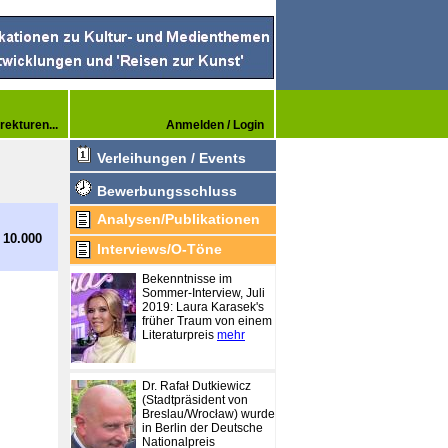
rekturen...
Anmelden / Login
Verleihungen / Events
Bewerbungsschluss
Analysen/Publikationen
 10.000
Interviews/O-Töne
Bekenntnisse im
Sommer-Interview, Juli
2019: Laura Karasek's
früher Traum von einem
Literaturpreis
mehr
Dr. Rafał Dutkiewicz
(Stadtpräsident von
Breslau/Wrocław) wurde
in Berlin der Deutsche
Nationalpreis