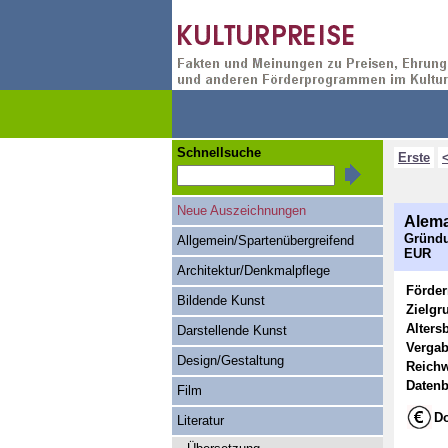
Schnellsuche
Erste
Neue Auszeichnungen
Alema
Gründu
Allgemein/Spartenübergreifend
EUR
Architektur/Denkmalpflege
Förde
Bildende Kunst
Zielgr
Alters
Darstellende Kunst
Vergab
Design/Gestaltung
Reichw
Datenb
Film
Do
Literatur