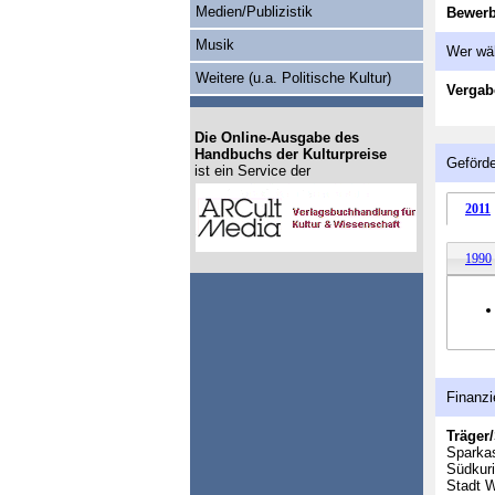
Medien/Publizistik
Bewer
Musik
Wer wä
Weitere (u.a. Politische Kultur)
Vergab
Die Online-Ausgabe des
Handbuchs der Kulturpreise
Geförde
ist ein Service der
2011
1990
Finanzi
Träger/
Sparka
Südkuri
Stadt 