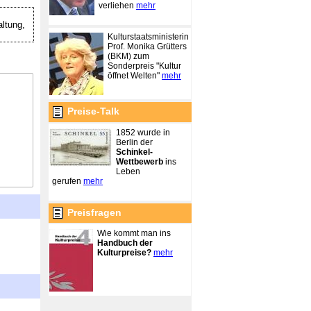
verliehen
mehr
ltung,
Kulturstaatsministerin
Prof. Monika Grütters
(BKM) zum
Sonderpreis "Kultur
öffnet Welten"
mehr
Preise-Talk
1852 wurde in
Berlin der
Schinkel-
Wettbewerb
ins
Leben
gerufen
mehr
Preisfragen
Wie kommt man ins
Handbuch der
Kulturpreise?
mehr